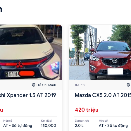
n
Hồ Chí Minh
Xe cũ
shi Xpander 1.5 AT 2019
Mazda CX5 2.0 AT 201
ệu
420 triệu
Hộp số
Km đã đi
Dung tích
Hộp số
AT - Số tự động
150,000
2.0 L
AT - Số tự động