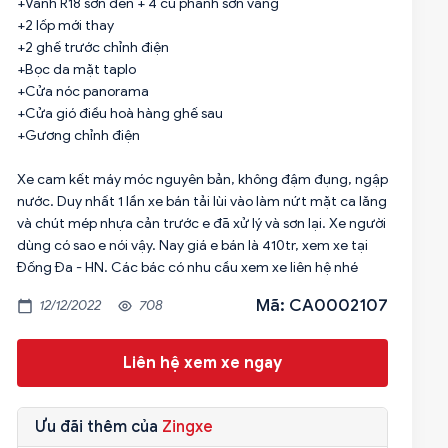
+Vành R18 sơn đen + 4 củ phanh sơn vàng
+2 lốp mới thay
+2 ghế trước chỉnh điện
+Bọc da mặt taplo
+Cửa nóc panorama
+Cửa gió điều hoà hàng ghế sau
+Gương chỉnh điện
Xe cam kết máy móc nguyên bản, không đậm đụng, ngập
nước. Duy nhất 1 lần xe bán tải lùi vào làm nứt mặt ca lăng
và chút mép nhựa cản trước e đã xử lý và sơn lại. Xe người
dùng có sao e nói vậy. Nay giá e bán là 410tr, xem xe tại
Mã: CA0002107
12/12/2022
708
Liên hệ xem xe ngay
Ưu đãi thêm của
Zingxe