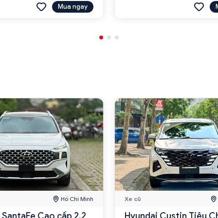
Mua ngay
Hồ Chí Minh
Xe cũ
 SantaFe Cao cấp 2.2
Hyundai Custin Tiêu C