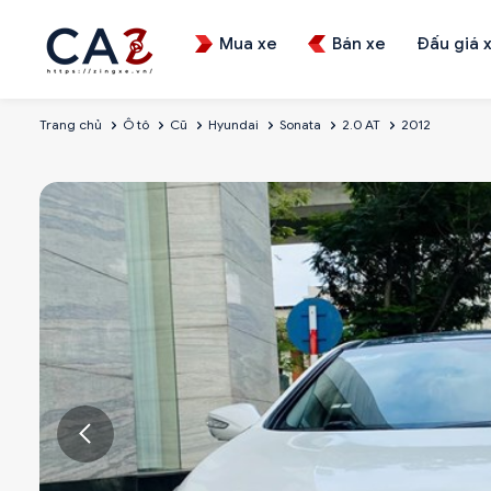
Mua xe
Bán xe
Đấu giá 
Trang chủ
Ô tô
Cũ
Hyundai
Sonata
2.0 AT
2012