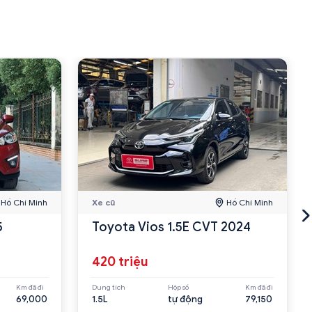
Hồ Chí Minh
Xe cũ
Hồ Chí Minh
5
Toyota Vios 1.5E CVT 2024
420 triệu
Km đã đi
Dung tích
Hộp số
Km đã đi
69,000
1.5L
tự động
79,150