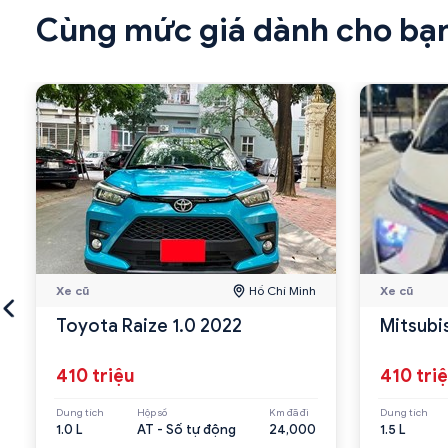
Cùng mức giá dành cho bạ
Xe cũ
Hồ Chí Minh
Xe cũ
Toyota Raize 1.0 2022
Mitsubi
410 triệu
410 tri
Dung tích
Hộp số
Km đã đi
Dung tích
1.0 L
AT - Số tự động
24,000
1.5 L