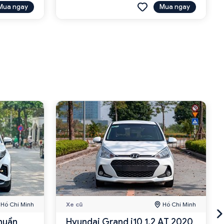
Mua ngay
Mua ngay
Hồ Chí Minh
Xe cũ
Hồ Chí Minh
huẩn
Hyundai Grand i10 1.2 AT 2020