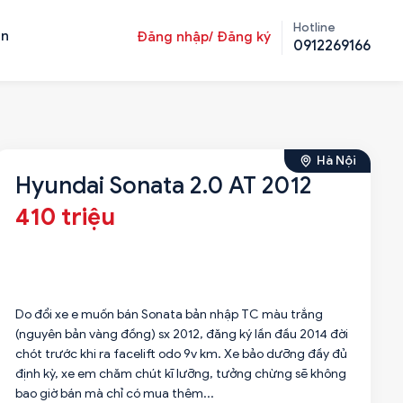
Hotline
ản
Đăng nhập/ Đăng ký
0912269166
Hà Nội
Hyundai Sonata 2.0 AT 2012
410 triệu
Do đổi xe e muốn bán Sonata bản nhập TC màu trắng
(nguyên bản vàng đồng) sx 2012, đăng ký lần đầu 2014 đời
chót trước khi ra facelift odo 9v km. Xe bảo dưỡng đầy đủ
định kỳ, xe em chăm chút kĩ lưỡng, tưởng chừng sẽ không
bao giờ bán mà chỉ có mua thêm...