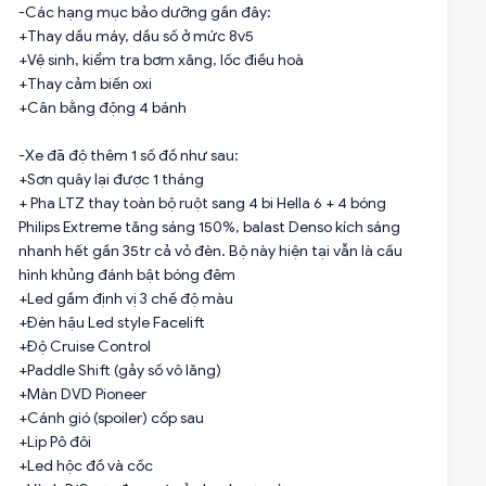
-Các hạng mục bảo dưỡng gần đây:
+Thay dầu máy, dầu số ở mức 8v5
+Vệ sinh, kiểm tra bơm xăng, lốc điều hoà
+Thay cảm biến oxi
+Cân bằng động 4 bánh
-Xe đã độ thêm 1 số đồ như sau:
+Sơn quây lại được 1 tháng
+ Pha LTZ thay toàn bộ ruột sang 4 bi Hella 6 + 4 bóng
Philips Extreme tăng sáng 150%, balast Denso kích sáng
nhanh hết gần 35tr cả vỏ đèn. Bộ này hiện tại vẫn là cấu
hình khủng đánh bật bóng đêm
+Led gầm định vị 3 chế độ màu
+Đèn hậu Led style Facelift
+Độ Cruise Control
+Paddle Shift (gảy số vô lăng)
+Màn DVD Pioneer
+Cánh gió (spoiler) cốp sau
+Lip Pô đôi
+Led hộc đồ và cốc