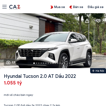
Mua xe
Bán xe
Đấu giá xe
17
Hà Nội
Hyundai Tucson 2.0 AT Dầu 2022
1.055 tỷ
mới về chào bán ngay:
Tucson 2.0D full dầu Sx 2022 chạy 2.2v km