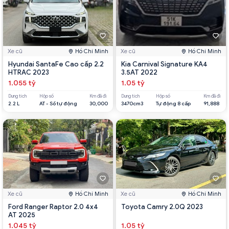
Xe cũ
Hồ Chí Minh
Xe cũ
Hồ Chí Minh
Hyundai SantaFe Cao cấp 2.2
Kia Carnival Signature KA4
HTRAC 2023
3.5AT 2022
1.055 tỷ
1.05 tỷ
Dung tích
Hộp số
Km đã đi
Dung tích
Hộp số
Km đã đi
2.2 L
AT - Số tự động
30,000
3470cm3
Tự động 8 cấp
91,888
Xe cũ
Hồ Chí Minh
Xe cũ
Hồ Chí Minh
Ford Ranger Raptor 2.0 4x4
Toyota Camry 2.0Q 2023
AT 2025
1.045 tỷ
1.05 tỷ