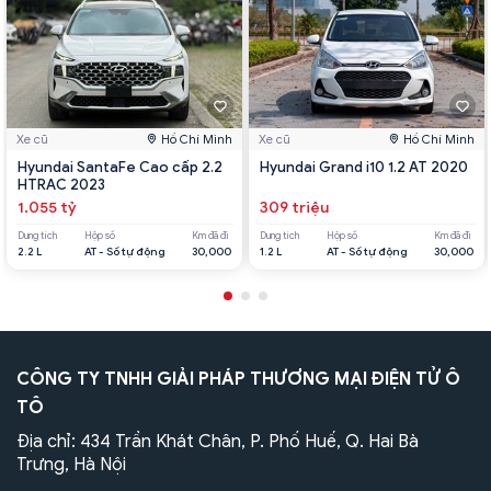
Xe cũ
Hồ Chí Minh
Xe cũ
Hồ Chí Minh
Hyundai SantaFe Cao cấp 2.2
Hyundai Grand i10 1.2 AT 2020
HTRAC 2023
1.055 tỷ
309 triệu
Dung tích
Hộp số
Km đã đi
Dung tích
Hộp số
Km đã đi
2.2 L
AT - Số tự động
30,000
1.2 L
AT - Số tự động
30,000
CÔNG TY TNHH GIẢI PHÁP THƯƠNG MẠI ĐIỆN TỬ Ô
TÔ
Địa chỉ: 434 Trần Khát Chân, P. Phố Huế, Q. Hai Bà
Trưng, Hà Nội