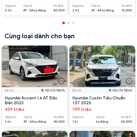
Dung tích
Hộp số
Km đã đi
Dung tích
Hộp số
Km đã đi
2.0 L
AT - Số tự động
40,000
2.0 L
AT - Số tự động
15,000
Cùng loại dành cho bạn
Xe cũ
Hồ Chí Minh
Xe cũ
Hồ Chí Minh
Hyundai Accent 1.4 AT Đặc
Hyundai Custin Tiêu Chuẩn
Biệt 2023
1.5T 2025
439 triệu
739 triệu
Dung tích
Hộp số
Km đã đi
Dung tích
Hộp số
Km đã đi
1.4 L
AT - Số tự động
30,000
1.5 L
tự động
40,000