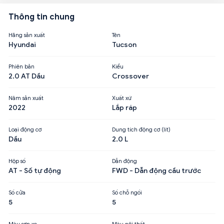
Thông tin chung
Hãng sản xuất
Tên
Hyundai
Tucson
Phiên bản
Kiểu
2.0 AT Dầu
Crossover
Năm sản xuất
Xuất xứ
2022
Lắp ráp
Loại động cơ
Dung tích động cơ (lít)
Dầu
2.0 L
Hộp số
Dẫn động
AT - Số tự động
FWD - Dẫn động cầu trước
Số cửa
Số chỗ ngồi
5
5
Màu sơn xe
Màu nội thất