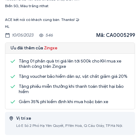
Biển SG, Màu trắng nthat
ACE kết nối có khách cùng bán. Thanks! 🤝
HL
Mã: CA0005299
10/05/2023
546
Ưu đãi thêm của
Zingxe
Tặng 01 phần quà trị giá lên tới 500k cho KH mua xe
thành công trên Zingxe
Tặng voucher bảo hiểm dân sự, vật chất giảm giá 20%
Tặng phiếu miễn thưởng khi thanh toán thiệt hại bảo
hiểm
Giảm 35% phí kiểm định khi mua hoặc bán xe
Vị trí xe
Lô E Số 2 Phố Hạ Yên Quyết, P.Yên Hoà, Q.Cầu Giấy, TP.Hà Nội.