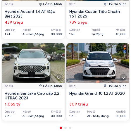
Xe cũ
Hồ Chí Minh
Xe cũ
Hồ Chí Minh
Hyundai Accent 1.4 AT Đặc
Hyundai Custin Tiêu Chuẩn
Biệt 2023
1.5T 2025
439 triệu
739 triệu
Dung tích
Hộp số
Km đã đi
Dung tích
Hộp số
Km đã đi
1.4 L
AT - Số tự động
30,000
1.5 L
tự động
40,000
Xe cũ
Hồ Chí Minh
Xe cũ
Hồ Chí Minh
Hyundai SantaFe Cao cấp 2.2
Hyundai Grand i10 1.2 AT 2020
HTRAC 2023
1.055 tỷ
309 triệu
Dung tích
Hộp số
Km đã đi
Dung tích
Hộp số
Km đã đi
2.2 L
AT - Số tự động
30,000
1.2 L
AT - Số tự động
30,000