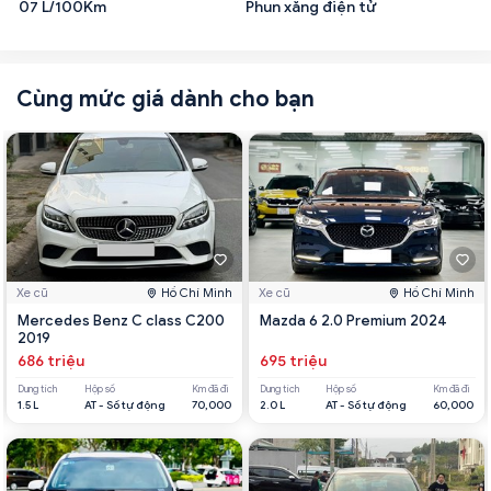
07 L/100Km
Phun xăng điện tử
Cùng mức giá dành cho bạn
Xe cũ
Hồ Chí Minh
Xe cũ
Hồ Chí Minh
Mercedes Benz C class C200
Mazda 6 2.0 Premium 2024
2019
686 triệu
695 triệu
Dung tích
Hộp số
Km đã đi
Dung tích
Hộp số
Km đã đi
1.5 L
AT - Số tự động
70,000
2.0 L
AT - Số tự động
60,000