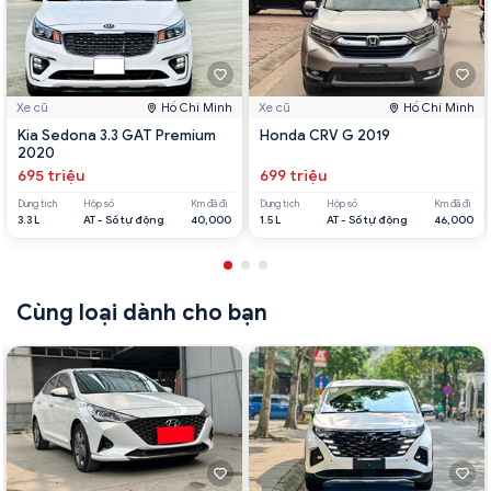
Xe cũ
Hồ Chí Minh
Xe cũ
Hồ Chí Minh
Kia Sedona 3.3 GAT Premium
Honda CRV G 2019
2020
695 triệu
699 triệu
Dung tích
Hộp số
Km đã đi
Dung tích
Hộp số
Km đã đi
3.3 L
AT - Số tự động
40,000
1.5 L
AT - Số tự động
46,000
Cùng loại dành cho bạn