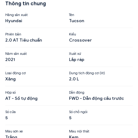
Thông tin chung
Hãng sản xuất
Tên
Hyundai
Tucson
Phiên bản
Kiểu
2.0 AT Tiêu chuẩn
Crossover
Năm sản xuất
Xuất xứ
2021
Lắp ráp
Loại động cơ
Dung tích động cơ (lít)
Xăng
2.0 L
Hộp số
Dẫn động
AT - Số tự động
FWD - Dẫn động cầu trước
Số cửa
Số chỗ ngồi
5
5
Màu sơn xe
Màu nội thất
Trắng
Kem