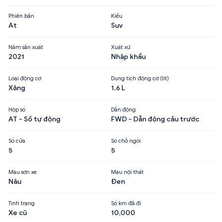
Phiên bản
Kiểu
At
Suv
Năm sản xuất
Xuất xứ
2021
Nhập khẩu
Loại động cơ
Dung tích động cơ (lít)
Xăng
1.6 L
Hộp số
Dẫn động
AT - Số tự động
FWD - Dẫn động cầu trước
Số cửa
Số chỗ ngồi
5
5
Màu sơn xe
Màu nội thất
Nâu
Đen
Tình trạng
Số km đã đi
Xe cũ
10,000