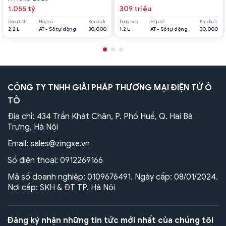
1.055 tỷ
309 triệu
Dung tích
Hộp số
Km đã đi
Dung tích
Hộp số
Km đã đi
2.2 L
AT - Số tự động
30,000
1.2 L
AT - Số tự động
30,000
CÔNG TY TNHH GIẢI PHÁP THƯƠNG MẠI ĐIỆN TỬ Ô
TÔ
Địa chỉ: 434 Trần Khát Chân, P. Phố Huế, Q. Hai Bà
Trưng, Hà Nội
Email:
sales@zingxe.vn
Số điện thoại:
0912269166
Mã số doanh nghiệp: 0109676491. Ngày cấp: 08/01/2024.
Nơi cấp: SKH & ĐT TP. Hà Nội
Đăng ký nhận những tin tức mới nhất của chúng tôi