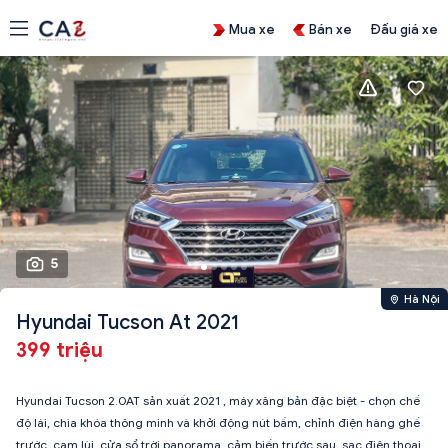
Mua xe
Bán xe
Đấu giá xe
5
Hà Nội
Hyundai Tucson At 2021
399 triệu
Hyundai Tucson 2.0AT sản xuất 2021 , máy xăng bản đặc biệt - chọn chế
độ lái, chìa khóa thông minh và khởi động nút bấm, chỉnh điện hàng ghế
trước, cam lùi, cửa sổ trời panorama, cảm biến trước sau, sạc điện thoại