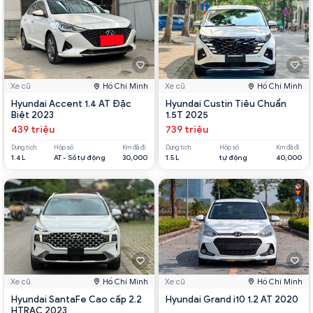
Xe cũ
Hồ Chí Minh
Xe cũ
Hồ Chí Minh
Hyundai Accent 1.4 AT Đặc
Hyundai Custin Tiêu Chuẩn
Biệt 2023
1.5T 2025
439 triệu
739 triệu
Dung tích
Hộp số
Km đã đi
Dung tích
Hộp số
Km đã đi
1.4 L
AT - Số tự động
30,000
1.5 L
tự động
40,000
Xe cũ
Hồ Chí Minh
Xe cũ
Hồ Chí Minh
Hyundai SantaFe Cao cấp 2.2
Hyundai Grand i10 1.2 AT 2020
HTRAC 2023