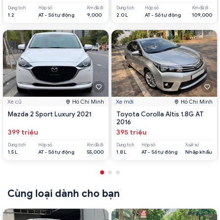
Dung tích
Hộp số
Km đã đi
Dung tích
Hộp số
Km đã đi
1.2
AT - Số tự động
9,000
2.0 L
AT - Số tự động
109,000
Xe cũ
Hồ Chí Minh
Xe mới
Hồ Chí Minh
Mazda 2 Sport Luxury 2021
Toyota Corolla Altis 1.8G AT
2016
399 triệu
395 triệu
Dung tích
Hộp số
Km đã đi
Dung tích
Hộp số
Xuất xứ
1.5 L
AT - Số tự động
55,000
1.8 L
AT - Số tự động
Nhập khẩu
Cùng loại dành cho bạn