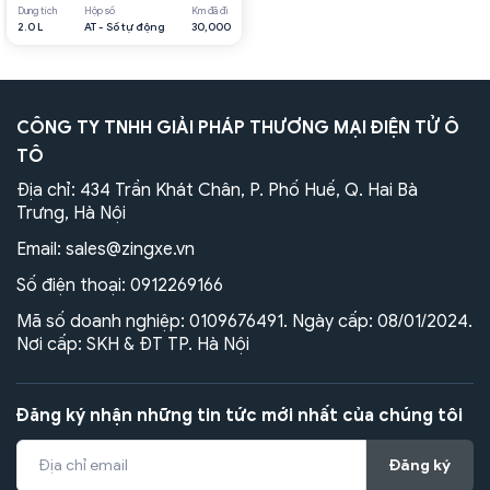
Dung tích
Hộp số
Km đã đi
2.0 L
AT - Số tự động
30,000
CÔNG TY TNHH GIẢI PHÁP THƯƠNG MẠI ĐIỆN TỬ Ô
TÔ
Địa chỉ: 434 Trần Khát Chân, P. Phố Huế, Q. Hai Bà
Trưng, Hà Nội
Email:
sales@zingxe.vn
Số điện thoại:
0912269166
Mã số doanh nghiệp: 0109676491. Ngày cấp: 08/01/2024.
Nơi cấp: SKH & ĐT TP. Hà Nội
Đăng ký nhận những tin tức mới nhất của chúng tôi
Đăng ký