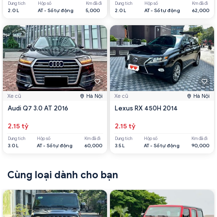
Dung tích
Hộp số
Km đã đi
Dung tích
Hộp số
Km đã đi
2.0 L
AT - Số tự động
5,000
2.0 L
AT - Số tự động
62,000
Xe cũ
Hà Nội
Xe cũ
Hà Nội
Audi Q7 3.0 AT 2016
Lexus RX 450H 2014
2.15 tỷ
2.15 tỷ
Dung tích
Hộp số
Km đã đi
Dung tích
Hộp số
Km đã đi
3.0 L
AT - Số tự động
60,000
3.5 L
AT - Số tự động
90,000
Cùng loại dành cho bạn