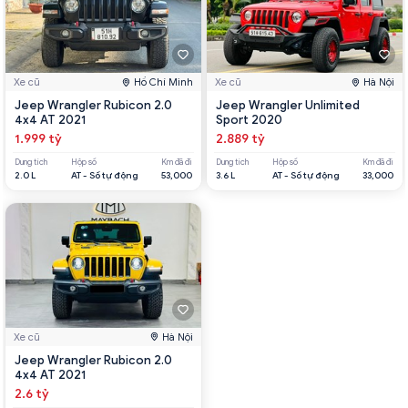
Xe cũ
Hồ Chí Minh
Xe cũ
Hà Nội
Jeep Wrangler Rubicon 2.0
Jeep Wrangler Unlimited
4x4 AT 2021
Sport 2020
1.999 tỷ
2.889 tỷ
Dung tích
Hộp số
Km đã đi
Dung tích
Hộp số
Km đã đi
2.0 L
AT - Số tự động
53,000
3.6 L
AT - Số tự động
33,000
Xe cũ
Hà Nội
Jeep Wrangler Rubicon 2.0
4x4 AT 2021
2.6 tỷ