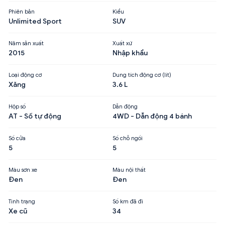
Phiên bản
Kiểu
Unlimited Sport
SUV
Năm sản xuất
Xuất xứ
2015
Nhập khẩu
Loại động cơ
Dung tích động cơ (lít)
Xăng
3.6 L
Hộp số
Dẫn động
AT - Số tự động
4WD - Dẫn động 4 bánh
Số cửa
Số chỗ ngồi
5
5
Màu sơn xe
Màu nội thất
Đen
Đen
Tình trạng
Số km đã đi
Xe cũ
34