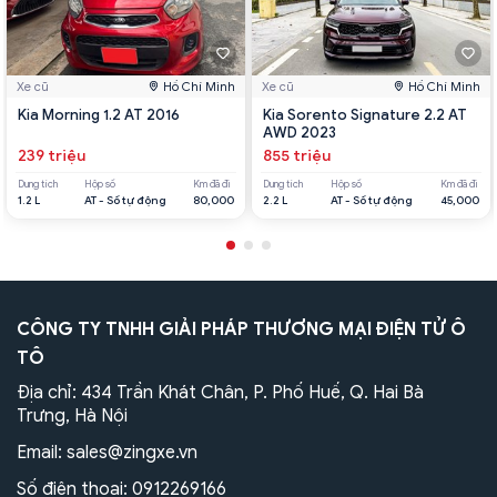
Xe cũ
Hồ Chí Minh
Xe cũ
Hồ Chí Minh
Kia Morning 1.2 AT 2016
Kia Sorento Signature 2.2 AT
AWD 2023
239 triệu
855 triệu
Dung tích
Hộp số
Km đã đi
Dung tích
Hộp số
Km đã đi
1.2 L
AT - Số tự động
80,000
2.2 L
AT - Số tự động
45,000
CÔNG TY TNHH GIẢI PHÁP THƯƠNG MẠI ĐIỆN TỬ Ô
TÔ
Địa chỉ: 434 Trần Khát Chân, P. Phố Huế, Q. Hai Bà
Trưng, Hà Nội
Email:
sales@zingxe.vn
Số điện thoại:
0912269166