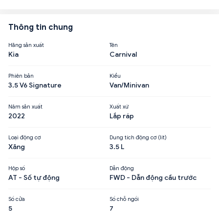
Thông tin chung
Hãng sản xuất
Tên
Kia
Carnival
Phiên bản
Kiểu
3.5 V6 Signature
Van/Minivan
Năm sản xuất
Xuất xứ
2022
Lắp ráp
Loại động cơ
Dung tích động cơ (lít)
Xăng
3.5 L
Hộp số
Dẫn động
AT - Số tự động
FWD - Dẫn động cầu trước
Số cửa
Số chỗ ngồi
5
7