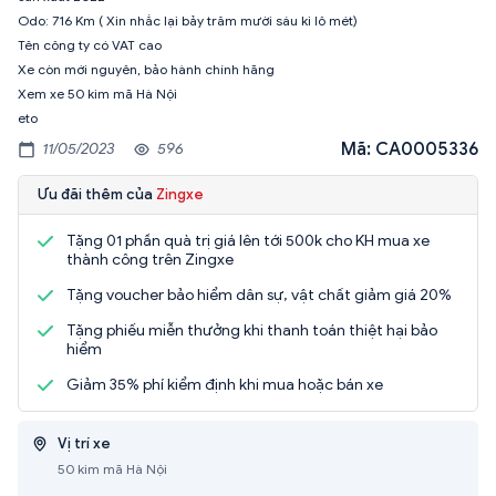
Odo: 716 Km ( Xin nhắc lại bảy trăm mười sáu ki lô mét)
Tên công ty có VAT cao
Xe còn mới nguyên, bảo hành chính hãng
Xem xe 50 kim mã Hà Nội
eto
Mã: CA0005336
11/05/2023
596
Ưu đãi thêm của
Zingxe
Tặng 01 phần quà trị giá lên tới 500k cho KH mua xe
thành công trên Zingxe
Tặng voucher bảo hiểm dân sự, vật chất giảm giá 20%
Tặng phiếu miễn thưởng khi thanh toán thiệt hại bảo
hiểm
Giảm 35% phí kiểm định khi mua hoặc bán xe
Vị trí xe
50 kim mã Hà Nội