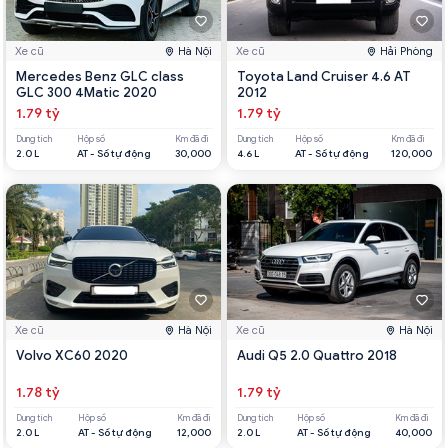
Xe cũ
Hà Nội
Xe cũ
Hải Phòng
Mercedes Benz GLC class
Toyota Land Cruiser 4.6 AT
GLC 300 4Matic 2020
2012
1.79 tỷ
1.79 tỷ
Dung tích
Hộp số
Km đã đi
Dung tích
Hộp số
Km đã đi
2.0 L
AT - Số tự động
30,000
4.6 L
AT - Số tự động
120,000
Xe cũ
Hà Nội
Xe cũ
Hà Nội
Volvo XC60 2020
Audi Q5 2.0 Quattro 2018
1.78 tỷ
1.79 tỷ
Dung tích
Hộp số
Km đã đi
Dung tích
Hộp số
Km đã đi
2.0 L
AT - Số tự động
12,000
2.0 L
AT - Số tự động
40,000