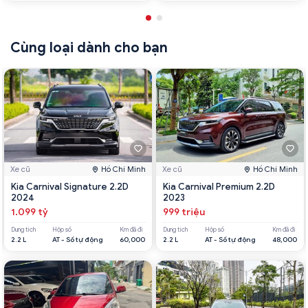
Cùng loại dành cho bạn
Xe cũ
Hồ Chí Minh
Xe cũ
Hồ Chí Minh
Kia Carnival Signature 2.2D
Kia Carnival Premium 2.2D
2024
2023
1.099 tỷ
999 triệu
Dung tích
Hộp số
Km đã đi
Dung tích
Hộp số
Km đã đi
2.2 L
AT - Số tự động
60,000
2.2 L
AT - Số tự động
48,000