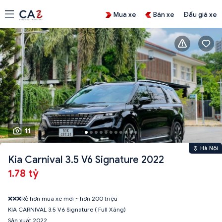
Mua xe
Bán xe
Đấu giá xe
11
Hà Nội
Kia Carnival 3.5 V6 Signature 2022
1.78 tỷ
❌❌❌Rẻ hơn mua xe mới ~ hơn 200 triệu
KIA CARNIVAL 3.5 V6 Signature ( Full Xăng)
Sản xuất 2022