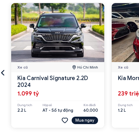
Xe cũ
Hồ Chí Minh
Xe cũ
Kia Carnival Signature 2.2D
Kia Mor
2024
1.099 tỷ
239 tri
Dung tích
Hộp số
Km đã đi
Dung tích
2.2 L
AT - Số tự động
60,000
1.2 L
Mua ngay