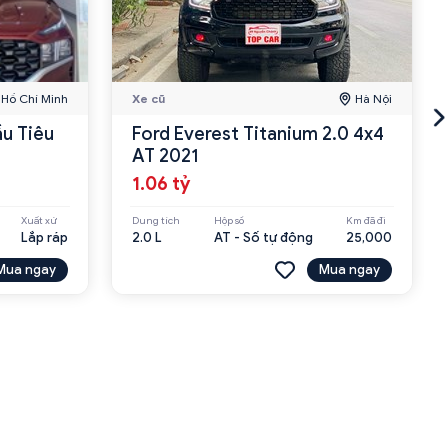
Hồ Chí Minh
Xe cũ
Hà Nội
ầu Tiêu
Ford Everest Titanium 2.0 4x4
AT 2021
1.06 tỷ
Xuất xứ
Dung tích
Hộp số
Km đã đi
Lắp ráp
2.0 L
AT - Số tự động
25,000
Mua ngay
Mua ngay