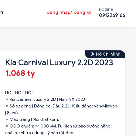
Hotline
ản
Đăng nhập/ Đăng ký
0912269166
Hồ Chí Minh
Kia Carnival Luxury 2.2D 2023
1.068 tỷ
HOT HOT HOT
✧ Kia Carnival Luxury 2.2D | Năm SX 2023
✧ Số tự động | Động cơ: Dầu 2.2L | Kiểu dáng: Van/Minivan
| 8 chỗ.
✧ Màu trắng | Nội thất kem.
✧ ODO chuẩn: 41,000 KM. Full lịch sử bảo dưỡng hãng,
chất xe chủ sử dụng kỹ nên rất đẹp.