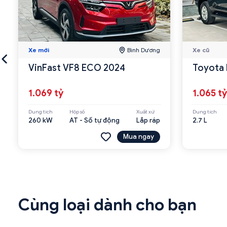
Xe mới
Bình Dương
Xe cũ
VinFast VF8 ECO 2024
Toyota 
1.069 tỷ
1.065 tỷ
Dung tích
Hộp số
Xuất xứ
Dung tích
260 kW
AT - Số tự động
Lắp ráp
2.7 L
Mua ngay
Cùng loại dành cho bạn