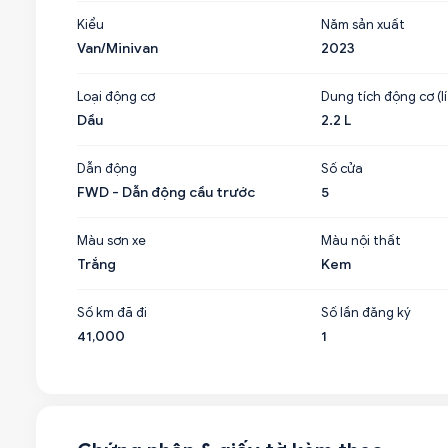
Kiểu
Năm sản xuất
Van/Minivan
2023
Loại động cơ
Dung tích động cơ (lí
Dầu
2.2 L
Dẫn động
Số cửa
FWD - Dẫn động cầu trước
5
Màu sơn xe
Màu nội thất
Trắng
Kem
Số km đã đi
Số lần đăng ký
41,000
1