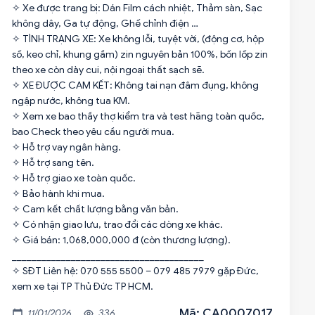
✧ Xe được trang bị: Dán Film cách nhiệt, Thảm sàn, Sạc
không dây, Ga tự động, Ghế chỉnh điện …
✧ TÌNH TRẠNG XE: Xe không lỗi, tuyệt vời, (động cơ, hộp
số, keo chỉ, khung gầm) zin nguyên bản 100%, bốn lốp zin
theo xe còn dày cui, nội ngoại thất sạch sẽ.
✧ XE ĐƯỢC CAM KẾT: Không tai nạn đâm đụng, không
ngập nước, không tua KM.
✧ Xem xe bao thầy thợ kiểm tra và test hãng toàn quốc,
bao Check theo yêu cầu người mua.
✧ Hỗ trợ vay ngân hàng.
✧ Hỗ trợ sang tên.
✧ Hỗ trợ giao xe toàn quốc.
✧ Bảo hành khi mua.
✧ Cam kết chất lượng bằng văn bản.
✧ Có nhận giao lưu, trao đổi các dòng xe khác.
✧ Giá bán: 1,068,000,000 đ (còn thương lượng).
_______________________________________
✧ SĐT Liên hệ: 070 555 5500 – 079 485 7979 gặp Đức,
Mã: CA0007017
11/01/2026
336