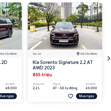
Hồ Chí Minh
Xe cũ
Hồ Chí Minh
2.2D
Kia Sorento Signature 2.2 AT
AWD 2023
855 triệu
Km đã đi
Dung tích
Hộp số
Km đã đi
48,000
2.2 L
AT - Số tự động
45,000
Mua ngay
Mua ngay