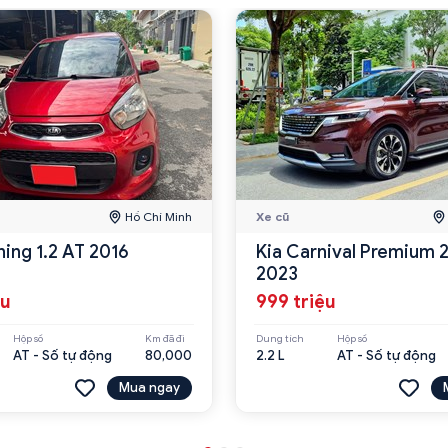
Hồ Chí Minh
Xe cũ
ning 1.2 AT 2016
Kia Carnival Premium 
2023
ệu
999 triệu
Hộp số
Km đã đi
Dung tích
Hộp số
AT - Số tự động
80,000
2.2 L
AT - Số tự động
Mua ngay