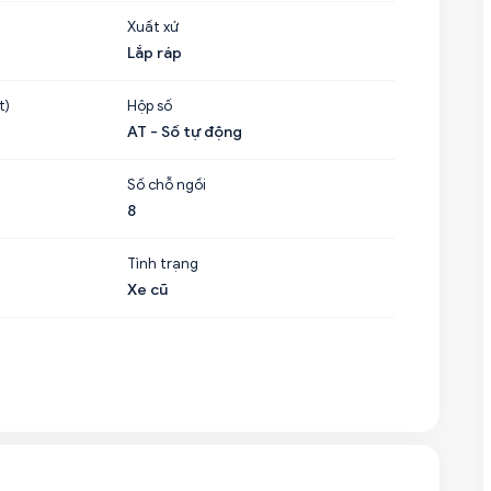
Xuất xứ
Lắp ráp
t)
Hộp số
AT - Số tự động
Số chỗ ngồi
8
Tình trạng
Xe cũ