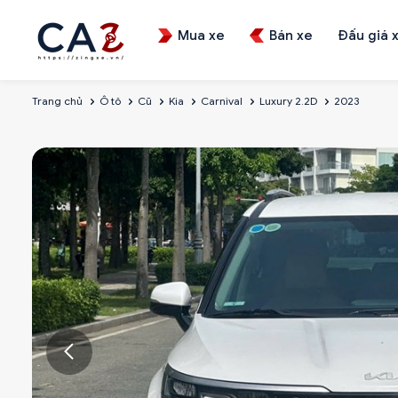
Mua xe
Bán xe
Đấu giá 
Trang chủ
Ô tô
Cũ
Kia
Carnival
Luxury 2.2D
2023