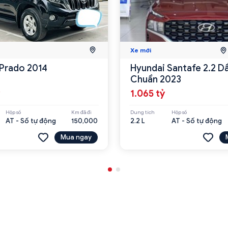
Xe mới
Prado 2014
Hyundai Santafe 2.2 D
Chuẩn 2023
1.065 tỷ
Hộp số
Km đã đi
Dung tích
Hộp số
AT - Số tự động
150,000
2.2 L
AT - Số tự động
Mua ngay