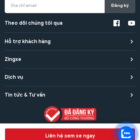
Đăng ký
Theo dõi chúng tôi qua
Hỗ trợ khách hàng
Zingxe
Dịch vụ
Tin tức & Tư vấn
Copyright © 2021 Zingxe. All rights reserved
Chat hỗ trợ
Liên hệ xem xe ngay
Bảo mật thanh toán
Bảo mật quyền riêng tư
Điều khoản sử dụng