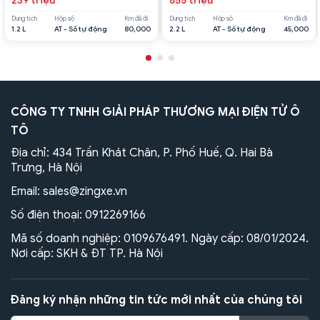
239 triệu
855 triệu
Dung tích
Hộp số
Km đã đi
Dung tích
Hộp số
Km đã đi
1.2 L
AT - Số tự động
80,000
2.2 L
AT - Số tự động
45,000
CÔNG TY TNHH GIẢI PHÁP THƯƠNG MẠI ĐIỆN TỬ Ô
TÔ
Địa chỉ: 434 Trần Khát Chân, P. Phố Huế, Q. Hai Bà
Trưng, Hà Nội
Email:
sales@zingxe.vn
Số điện thoại:
0912269166
Mã số doanh nghiệp: 0109676491. Ngày cấp: 08/01/2024.
Nơi cấp: SKH & ĐT TP. Hà Nội
Đăng ký nhận những tin tức mới nhất của chúng tôi