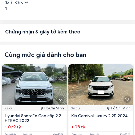
Số lần đăng ký
1
Chứng nhận & giấy tờ kèm theo
Cùng mức giá dành cho bạn
Xe cũ
Hồ Chí Minh
Xe cũ
Hồ Chí Minh
Hyundai SantaFe Cao cấp 2.2
Kia Carnival Luxury 2.2D 2024
HTRAC 2022
1.079 tỷ
1.08 tỷ
Dung tích
Hộp số
Km đã đi
Dung tích
Hộp số
Km đã đi