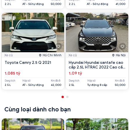
2.2 L
AT - Số tự động
50,000
2.2 L
AT - Số tự động
41,000
Xe cũ
Hồ Chí Minh
Xe cũ
Hà Nội
Toyota Camry 2.5 Q 2021
Hyundai Hyundai santafe cao
cấp 2.5L HTRAC 2022 Cao cấp
2.5L HTRAC 2022
1.085 tỷ
1.09 tỷ
Dung tích
Hộp số
Km đã đi
Dung tích
Hộp số
Km đã đi
2.5 L
AT - Số tự động
42,000
2.5L
Tự động 8 cấp
50,000
Cùng loại dành cho bạn