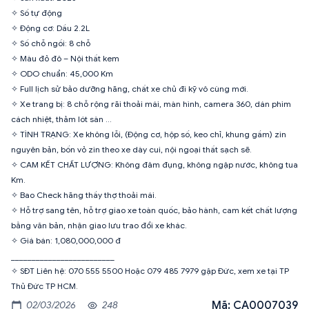
✧ Số tự động
✧ Động cơ: Dầu 2.2L
✧ Số chỗ ngồi: 8 chỗ
✧ Màu đỏ đô – Nội thất kem
✧ ODO chuẩn: 45,000 Km
✧ Full lịch sử bảo dưỡng hãng, chất xe chủ đi kỹ vô cùng mới.
✧ Xe trang bị: 8 chỗ rộng rãi thoải mái, màn hình, camera 360, dán phim
cách nhiệt, thảm lót sàn …
✧ TÌNH TRẠNG: Xe không lỗi, (Động cơ, hộp số, keo chỉ, khung gầm) zin
nguyên bản, bốn vỏ zin theo xe dày cui, nội ngoại thất sạch sẽ.
✧ CAM KẾT CHẤT LƯỢNG: Không đâm đụng, không ngập nước, không tua
Km.
✧ Bao Check hãng thầy thợ thoải mái.
✧ Hỗ trợ sang tên, hỗ trợ giao xe toàn quốc, bảo hành, cam kết chất lượng
bằng văn bản, nhận giao lưu trao đổi xe khác.
✧ Giá bán: 1,080,000,000 đ
_________________________
✧ SĐT Liên hệ: 070 555 5500 Hoặc 079 485 7979 gặp Đức, xem xe tại TP
Mã: CA0007039
02/03/2026
248