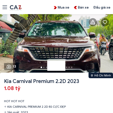
Mua xe
Bán xe
Đấu giá xe
13
Hồ Chí Minh
Kia Carnival Premium 2.2D 2023
1.08 tỷ
HOT HOT HOT
✧ KIA CARNIVAL PREMIUM 2.2D 8S CỰC ĐẸP
✧ Sản xuất: 2023