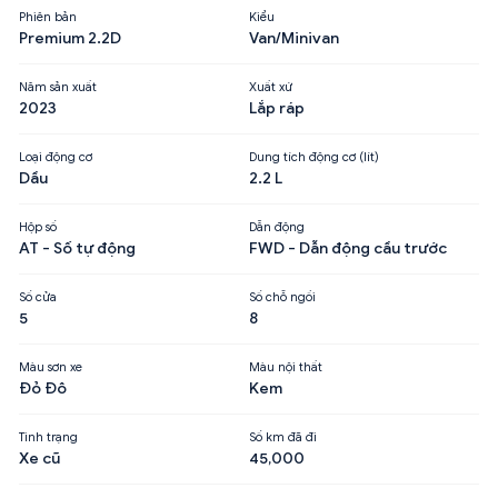
Phiên bản
Kiểu
Premium 2.2D
Van/Minivan
Năm sản xuất
Xuất xứ
2023
Lắp ráp
Loại động cơ
Dung tích động cơ (lít)
Dầu
2.2 L
Hộp số
Dẫn động
AT - Số tự động
FWD - Dẫn động cầu trước
Số cửa
Số chỗ ngồi
5
8
Màu sơn xe
Màu nội thất
Đỏ Đô
Kem
Tình trạng
Số km đã đi
Xe cũ
45,000