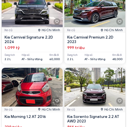
Xe cũ
Hồ Chí Minh
Xe cũ
Hồ Chí Minh
Kia Carnival Signature 2.2D
Kia Carnival Premium 2.2D
2024
2023
1.099 tỷ
999 triệu
Dung tích
Hộp số
Km đã đi
Dung tích
Hộp số
Km đã đi
2.2 L
AT - Số tự động
60,000
2.2 L
AT - Số tự động
48,000
Xe cũ
Hồ Chí Minh
Xe cũ
Hồ Chí Minh
Kia Morning 1.2 AT 2016
Kia Sorento Signature 2.2 AT
AWD 2023