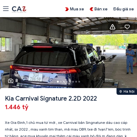
Mua xe
Bán xe
Đấu giá xe
8
Hà Nội
Kia Carnival Signature 2.2D 2022
1.446 tỷ
Xe Gia Đình,1 chủ mua từ mới , xe Carnival bản Singnatune dầu cao cấp
nhất, sx 2022 , màu xanh tím than, mã màu DB9, txe đi 1vạn7 km, bóc trinh
từ hãng, ace mua khuyến mại thêm cái màu xanh bộ đội m đang dán, k