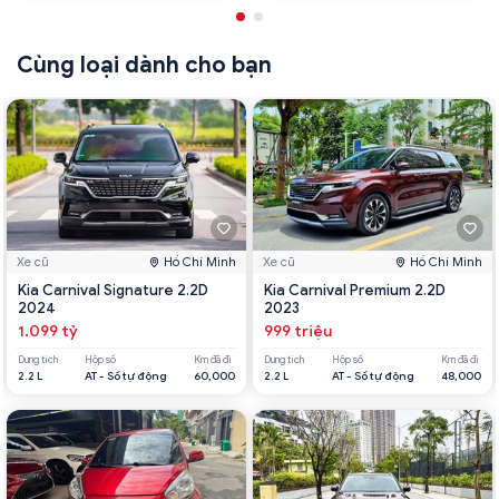
Cùng loại dành cho bạn
Xe cũ
Hồ Chí Minh
Xe cũ
Hồ Chí Minh
Kia Carnival Signature 2.2D
Kia Carnival Premium 2.2D
2024
2023
1.099 tỷ
999 triệu
Dung tích
Hộp số
Km đã đi
Dung tích
Hộp số
Km đã đi
2.2 L
AT - Số tự động
60,000
2.2 L
AT - Số tự động
48,000