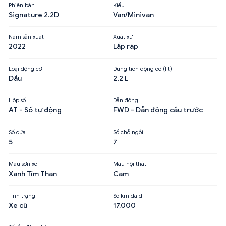
Phiên bản
Kiểu
Signature 2.2D
Van/Minivan
Năm sản xuất
Xuất xứ
2022
Lắp ráp
Loại động cơ
Dung tích động cơ (lít)
Dầu
2.2 L
Hộp số
Dẫn động
AT - Số tự động
FWD - Dẫn động cầu trước
Số cửa
Số chỗ ngồi
5
7
Màu sơn xe
Màu nội thất
Xanh Tím Than
Cam
Tình trạng
Số km đã đi
Xe cũ
17,000