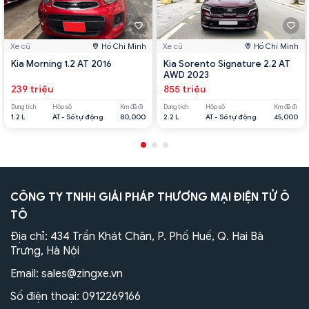
Xe cũ
Hồ Chí Minh
Xe cũ
Hồ Chí Minh
Kia Morning 1.2 AT 2016
Kia Sorento Signature 2.2 AT
AWD 2023
239 triệu
855 triệu
Dung tích
Hộp số
Km đã đi
Dung tích
Hộp số
Km đã đi
1.2 L
AT - Số tự động
80,000
2.2 L
AT - Số tự động
45,000
CÔNG TY TNHH GIẢI PHÁP THƯƠNG MẠI ĐIỆN TỬ Ô
TÔ
Địa chỉ: 434 Trần Khát Chân, P. Phố Huế, Q. Hai Bà
Trưng, Hà Nội
Email:
sales@zingxe.vn
Số điện thoại:
0912269166