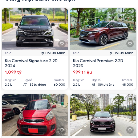
Xe cũ
Hồ Chí Minh
Xe cũ
Hồ Chí Minh
Kia Carnival Signature 2.2D
Kia Carnival Premium 2.2D
2024
2023
1.099 tỷ
999 triệu
Dung tích
Hộp số
Km đã đi
Dung tích
Hộp số
Km đã đi
2.2 L
AT - Số tự động
60,000
2.2 L
AT - Số tự động
48,000