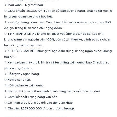
✧ Màu xanh – Nội thất nâu.
✧ ODO chuẩn: 25,000 Km. Full lịch sử bảo dưỡng hãng, chất xe rất mới, ni
lông seal quanh xe chưa bóc hết.
✧ Xe được trang bị an toàn: Cảnh báo điểm mù, camera de, camera 360
độ, gói trang bị an toàn chủ động Adas…
✧ TÌNH TRẠNG XE: Xe không lỗi, tuyệt vời, (động cơ, hộp số, keo chỉ,
khung gầm) zin nguyên bản 100%, bốn vỏ zin theo xe, bánh sơ cua chưa
hạ, nội ngoại thất sạch sẽ.
✧ XE ĐƯỢC CAM KẾT: Không tai nạn đâm đụng, không ngập nước, không
tua Km.
✧ Xem xe bao thầy thợ kiểm tra và test hãng toàn quốc, bao Check theo
yêu cầu người mua.
✧ Hỗ trợ vay ngân hàng.
✧ Hỗ trợ sang tên.
✧ Hỗ trợ giao xe toàn quốc.
✧ Bảo hành khi mua (bảo hành chính hãng toàn quốc còn lâu dài).
✧ Cam kết chất lượng bằng văn bản.
✧ Có nhận giao lưu, trao đổi các dòng xe khác.
✧ Giá bán: 1,539,000,000 đ (còn thương lượng).
_______________________________________