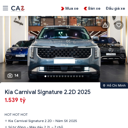
Mua xe
Bán xe
Đấu giá xe
14
Hồ Chí Minh
Kia Carnival Signature 2.2D 2025
1.539 tỷ
HOT HOT HOT
✧ Kia Carnival Signature 2.2D – Năm SX 2025
✧ Số tự động – Máy dầu 2.2L – 7 chỗ.