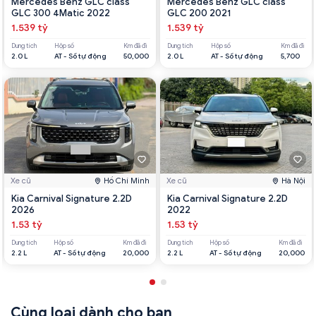
Mercedes Benz GLC class
Mercedes Benz GLC class
GLC 300 4Matic 2022
GLC 200 2021
1.539 tỷ
1.539 tỷ
Dung tích
Hộp số
Km đã đi
Dung tích
Hộp số
Km đã đi
2.0 L
AT - Số tự động
50,000
2.0 L
AT - Số tự động
5,700
Xe cũ
Hồ Chí Minh
Xe cũ
Hà Nội
Kia Carnival Signature 2.2D
Kia Carnival Signature 2.2D
2026
2022
1.53 tỷ
1.53 tỷ
Dung tích
Hộp số
Km đã đi
Dung tích
Hộp số
Km đã đi
2.2 L
AT - Số tự động
20,000
2.2 L
AT - Số tự động
20,000
Cùng loại dành cho bạn