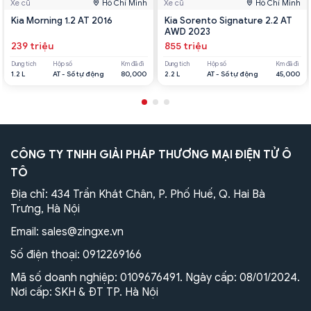
Xe cũ
Hồ Chí Minh
Xe cũ
Hồ Chí Minh
Kia Morning 1.2 AT 2016
Kia Sorento Signature 2.2 AT
AWD 2023
239 triệu
855 triệu
Dung tích
Hộp số
Km đã đi
Dung tích
Hộp số
Km đã đi
1.2 L
AT - Số tự động
80,000
2.2 L
AT - Số tự động
45,000
CÔNG TY TNHH GIẢI PHÁP THƯƠNG MẠI ĐIỆN TỬ Ô
TÔ
Địa chỉ: 434 Trần Khát Chân, P. Phố Huế, Q. Hai Bà
Trưng, Hà Nội
Email:
sales@zingxe.vn
Số điện thoại:
0912269166
Mã số doanh nghiệp: 0109676491. Ngày cấp: 08/01/2024.
Nơi cấp: SKH & ĐT TP. Hà Nội