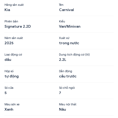
Hãng sản xuất
Tên
Kia
Carnival
Phiên bản
Kiểu
Signature 2.2D
Van/Minivan
Năm sản xuất
Xuất xứ
2025
trong nước
Loại động cơ
Dung tích động cơ (lít)
dầu
2.2L
Hộp số
Dẫn động
tự động
cầu trước
Số cửa
Số chỗ ngồi
5
7
Màu sơn xe
Màu nội thất
Xanh
Nâu