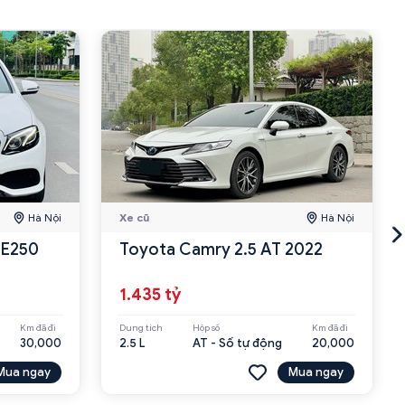
Hà Nội
Xe cũ
Hà Nội
 E250
Toyota Camry 2.5 AT 2022
1.435 tỷ
Km đã đi
Dung tích
Hộp số
Km đã đi
30,000
2.5 L
AT - Số tự động
20,000
Mua ngay
Mua ngay