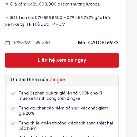
✧ Giá bán: 1,425,000,000 đ (còn thương lượng).
_______________________________________
✧ SĐT Liên hệ: 070 555 5500 – 079 485 7979 gặp Đức,
xem xe tại TP Thủ Đức TP HCM.
Mã: CA0006973
11/12/2025
340
Liên hệ xem xe ngay
Ưu đãi thêm của
Zingxe
Tặng 01 phần quà trị giá lên tới 500k cho KH
mua xe thành công trên Zingxe
Tặng voucher bảo hiểm dân sự, vật chất giảm
giá 20%
Tặng phiếu miễn thưởng khi thanh toán thiệt hại
bảo hiểm