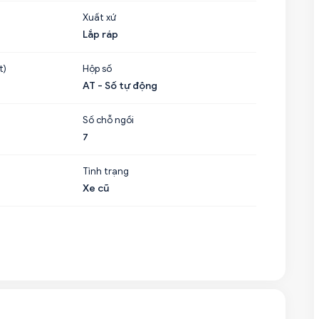
Xuất xứ
Lắp ráp
t)
Hộp số
AT - Số tự động
Số chỗ ngồi
7
Tình trạng
Xe cũ