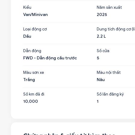
Kiểu
Năm sản xuất
Van/Minivan
2025
Loại động cơ
Dung tích động cơ (lí
Dầu
2.2 L
Dẫn động
Số cửa
FWD - Dẫn động cầu trước
5
Màu sơn xe
Màu nội thất
Trắng
Nâu
Số km đã đi
Số lần đăng ký
10,000
1