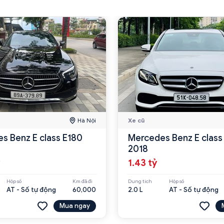
Hà Nội
Xe cũ
s Benz E class E180
Mercedes Benz E class
2018
1.43 tỷ
Hộp số
Km đã đi
Dung tích
Hộp số
AT - Số tự động
60,000
2.0 L
AT - Số tự động
Mua ngay