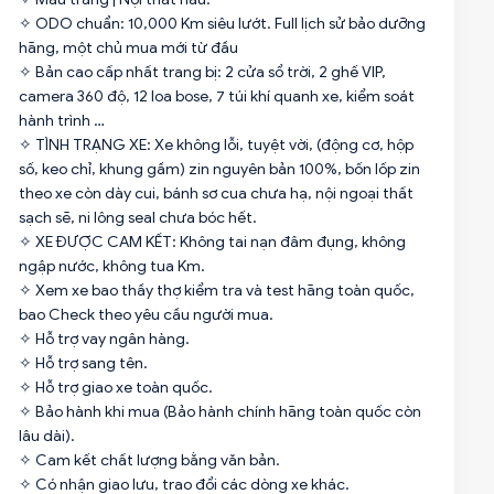
✧ ODO chuẩn: 10,000 Km siêu lướt. Full lịch sử bảo dưỡng
hãng, một chủ mua mới từ đầu
✧ Bản cao cấp nhất trang bị: 2 cửa sổ trời, 2 ghế VIP,
camera 360 độ, 12 loa bose, 7 túi khí quanh xe, kiểm soát
hành trình …
✧ TÌNH TRẠNG XE: Xe không lỗi, tuyệt vời, (động cơ, hộp
số, keo chỉ, khung gầm) zin nguyên bản 100%, bốn lốp zin
theo xe còn dày cui, bánh sơ cua chưa hạ, nội ngoại thất
sạch sẽ, ni lông seal chưa bóc hết.
✧ XE ĐƯỢC CAM KẾT: Không tai nạn đâm đụng, không
ngập nước, không tua Km.
✧ Xem xe bao thầy thợ kiểm tra và test hãng toàn quốc,
bao Check theo yêu cầu người mua.
✧ Hỗ trợ vay ngân hàng.
✧ Hỗ trợ sang tên.
✧ Hỗ trợ giao xe toàn quốc.
✧ Bảo hành khi mua (Bảo hành chính hãng toàn quốc còn
lâu dài).
✧ Cam kết chất lượng bằng văn bản.
✧ Có nhận giao lưu, trao đổi các dòng xe khác.