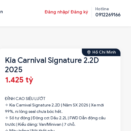
Hotline
ản
Đăng nhập/ Đăng ký
0912269166
Hồ Chí Minh
Kia Carnival Signature 2.2D
2025
1.425 tỷ
ĐỈNH CAO SIÊU LƯỚT
✧ Kia Carnival Signature 2.2D | Năm SX 2025 | Xe mới
99%, ni lông seal chưa bóc hết.
✧ Số tự động | Động cơ: Dầu 2.2L | FWD Dẫn động cầu
trước | Kiểu dáng: Van/Minivan | 7 chỗ.
✧ Màu trắng | Nội thất nâu.