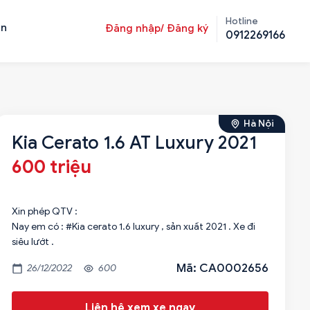
Hotline
ản
Đăng nhập/ Đăng ký
0912269166
Hà Nội
Kia Cerato 1.6 AT Luxury 2021
600 triệu
Xin phép QTV :
Nay em có : #Kia cerato 1.6 luxury , sản xuất 2021 . Xe đi
siêu lướt .
Mã: CA0002656
26/12/2022
600
Liên hệ xem xe ngay