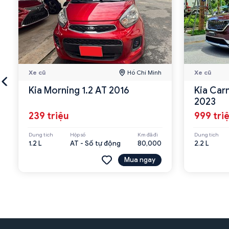
Xe cũ
Hồ Chí Minh
Xe cũ
Kia Morning 1.2 AT 2016
Kia Car
2023
239 triệu
999 tri
Dung tích
Hộp số
Km đã đi
Dung tích
1.2 L
AT - Số tự động
80,000
2.2 L
Mua ngay