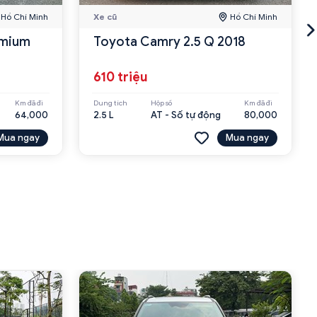
Hồ Chí Minh
Xe cũ
Hồ Chí Minh
emium
Toyota Camry 2.5 Q 2018
610 triệu
Km đã đi
Dung tích
Hộp số
Km đã đi
64,000
2.5 L
AT - Số tự động
80,000
Mua ngay
Mua ngay