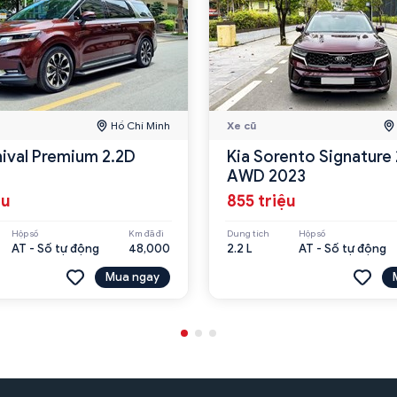
Hồ Chí Minh
Xe cũ
nival Premium 2.2D
Kia Sorento Signature 
AWD 2023
ệu
855 triệu
Hộp số
Km đã đi
Dung tích
Hộp số
AT - Số tự động
48,000
2.2 L
AT - Số tự động
Mua ngay