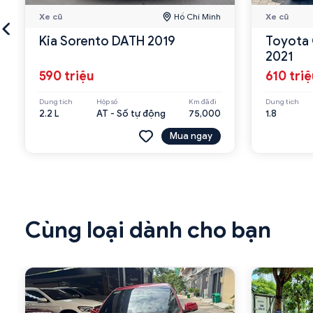
Xe cũ
Hồ Chí Minh
Xe cũ
Kia Sorento DATH 2019
Toyota 
2021
590 triệu
610 tri
Dung tích
Hộp số
Km đã đi
Dung tích
2.2 L
AT - Số tự động
75,000
1.8
Mua ngay
Cùng loại dành cho bạn