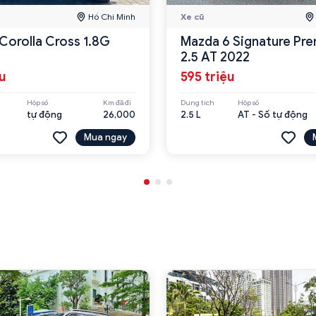
Hồ Chí Minh
Xe cũ
Corolla Cross 1.8G
Mazda 6 Signature Pr
2.5 AT 2022
ệu
595 triệu
Hộp số
Km đã đi
Dung tích
Hộp số
tự động
26,000
2.5 L
AT - Số tự động
Mua ngay