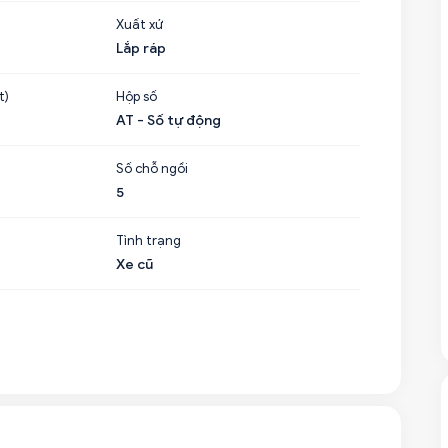
Xuất xứ
Lắp ráp
t)
Hộp số
AT - Số tự động
Số chỗ ngồi
5
Tình trạng
Xe cũ