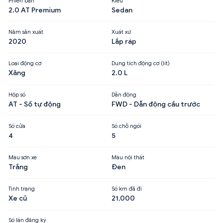
Phiên bản
Kiểu
2.0 AT Premium
Sedan
Năm sản xuất
Xuất xứ
2020
Lắp ráp
Loại động cơ
Dung tích động cơ (lít)
Xăng
2.0 L
Hộp số
Dẫn động
AT - Số tự động
FWD - Dẫn động cầu trước
Số cửa
Số chỗ ngồi
4
5
Màu sơn xe
Màu nội thất
Trắng
Đen
Tình trạng
Số km đã đi
Xe cũ
21,000
Số lần đăng ký