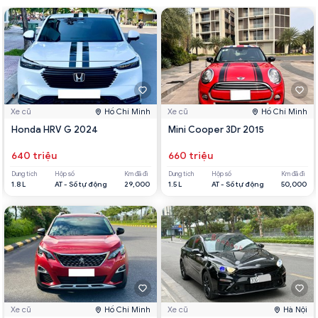
Xe cũ
Hồ Chí Minh
Xe cũ
Hồ Chí Minh
Honda HRV G 2024
Mini Cooper 3Dr 2015
640 triệu
660 triệu
Dung tích
Hộp số
Km đã đi
Dung tích
Hộp số
Km đã đi
1.8 L
AT - Số tự động
29,000
1.5 L
AT - Số tự động
50,000
Xe cũ
Hồ Chí Minh
Xe cũ
Hà Nội