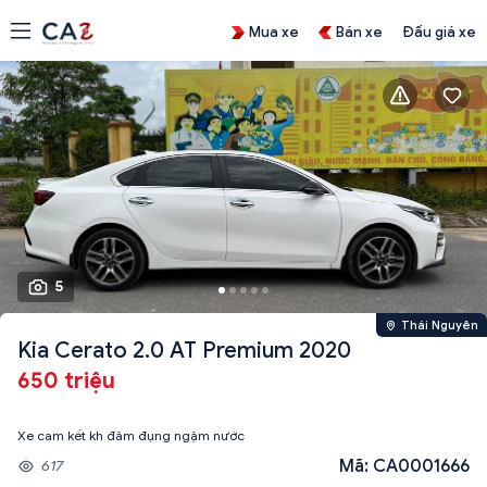
Mua xe
Bán xe
Đấu giá xe
5
Thái Nguyên
Kia Cerato 2.0 AT Premium 2020
650 triệu
Xe cam kết kh đâm đụng ngậm nước
Mã: CA0001666
617