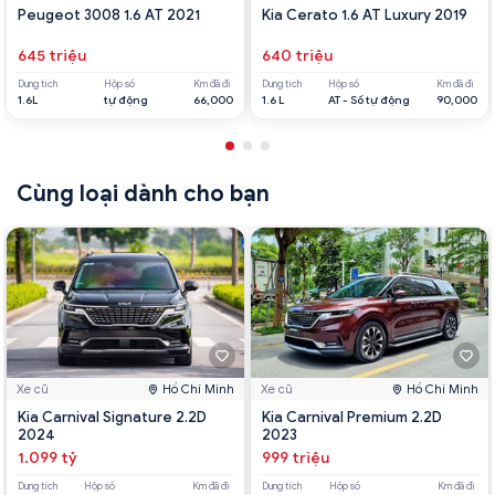
Peugeot 3008 1.6 AT 2021
Kia Cerato 1.6 AT Luxury 2019
645 triệu
640 triệu
Dung tích
Hộp số
Km đã đi
Dung tích
Hộp số
Km đã đi
1.6L
tự động
66,000
1.6 L
AT - Số tự động
90,000
Cùng loại dành cho bạn
Xe cũ
Hồ Chí Minh
Xe cũ
Hồ Chí Minh
Kia Carnival Signature 2.2D
Kia Carnival Premium 2.2D
2024
2023
1.099 tỷ
999 triệu
Dung tích
Hộp số
Km đã đi
Dung tích
Hộp số
Km đã đi