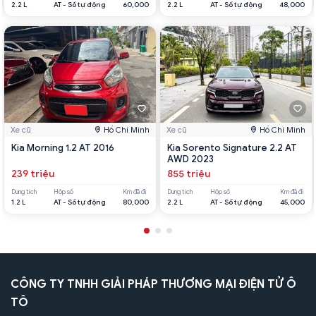
2.2 L
AT - Số tự động
60,000
2.2 L
AT - Số tự động
48,000
Xe cũ
Hồ Chí Minh
Xe cũ
Hồ Chí Minh
Kia Morning 1.2 AT 2016
Kia Sorento Signature 2.2 AT
AWD 2023
239 triệu
855 triệu
Dung tích
Hộp số
Km đã đi
Dung tích
Hộp số
Km đã đi
1.2 L
AT - Số tự động
80,000
2.2 L
AT - Số tự động
45,000
CÔNG TY TNHH GIẢI PHÁP THƯƠNG MẠI ĐIỆN TỬ Ô
TÔ