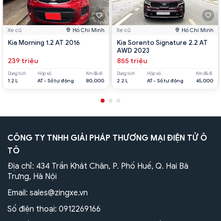
Xe cũ
Hồ Chí Minh
Xe cũ
Hồ Chí Minh
Kia Morning 1.2 AT 2016
Kia Sorento Signature 2.2 AT
AWD 2023
239 triệu
855 triệu
Dung tích
Hộp số
Km đã đi
Dung tích
Hộp số
Km đã đi
1.2 L
AT - Số tự động
80,000
2.2 L
AT - Số tự động
45,000
CÔNG TY TNHH GIẢI PHÁP THƯƠNG MẠI ĐIỆN TỬ Ô
TÔ
Địa chỉ: 434 Trần Khát Chân, P. Phố Huế, Q. Hai Bà
Trưng, Hà Nội
Email:
sales@zingxe.vn
Số điện thoại:
0912269166