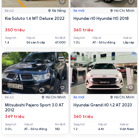
Xe cũ
Đà Nẵng
Xe mới
Hồ Chí Minh
Kia Soluto 1.4 MT Deluxe 2022
Hyundai i10 Hyundai I10 2018
350 triệu
360 triệu
Dung tích
Hộp số
Km đã đi
Dung tích
Hộp số
Xuất xứ
1.4
Số sàn 5 cấp
47,000
1.0 L
AT - Số tự động
Lắp ráp
Xe cũ
Hồ Chí Minh
Xe mới
Hồ Chí Minh
Mitsubishi Pajero Sport 3.0 AT
Hyundai Grand i10 1.2 AT 2023
2012
349 triệu
360 triệu
Dung tích
Hộp số
Km đã đi
Dung tích
Hộp số
Xuất xứ
3.0 L
AT - Số tự động
182
1.2
4 At
Việt Nam