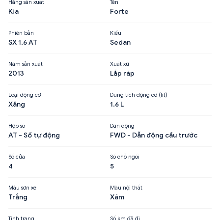
Hãng sản xuất
Tên
Kia
Forte
Phiên bản
Kiểu
SX 1.6 AT
Sedan
Năm sản xuất
Xuất xứ
2013
Lắp ráp
Loại động cơ
Dung tích động cơ (lít)
Xăng
1.6 L
Hộp số
Dẫn động
AT - Số tự động
FWD - Dẫn động cầu trước
Số cửa
Số chỗ ngồi
4
5
Màu sơn xe
Màu nội thất
Trắng
Xám
Tình trạng
Số km đã đi