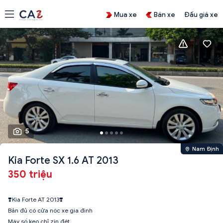
Mua xe
Bán xe
Đấu giá xe
5
Nam Định
Kia Forte SX 1.6 AT 2013
350 triệu
❣️Kia Forte AT 2013❣️
Bản đủ có cửa nóc xe gia đình
Máy số keo chỉ zin đét