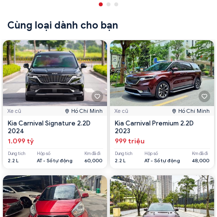
Cùng loại dành cho bạn
Xe cũ
Hồ Chí Minh
Xe cũ
Hồ Chí Minh
Kia Carnival Signature 2.2D
Kia Carnival Premium 2.2D
2024
2023
1.099 tỷ
999 triệu
Dung tích
Hộp số
Km đã đi
Dung tích
Hộp số
Km đã đi
2.2 L
AT - Số tự động
60,000
2.2 L
AT - Số tự động
48,000