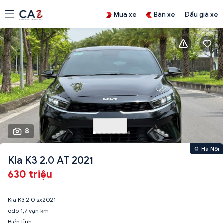
Mua xe
Bán xe
Đấu giá xe
8
Hà Nội
Kia K3 2.0 AT 2021
630 triệu
Kia K3 2.0 sx2021
odo 1,7 vạn km
Biển tỉnh