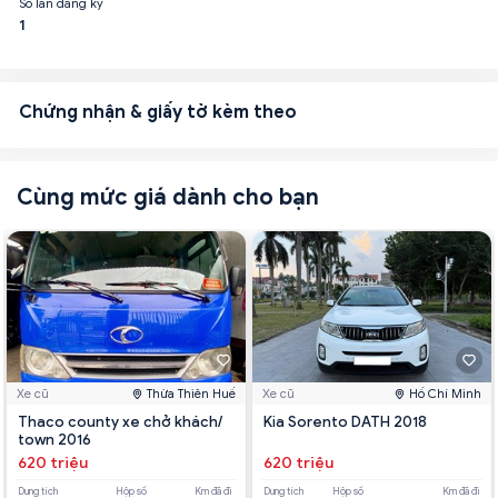
Số lần đăng ký
1
Chứng nhận & giấy tờ kèm theo
Cùng mức giá dành cho bạn
Xe cũ
Thừa Thiên Huế
Xe cũ
Hồ Chí Minh
Thaco county xe chở khách/
Kia Sorento DATH 2018
town 2016
620 triệu
620 triệu
Dung tích
Hộp số
Km đã đi
Dung tích
Hộp số
Km đã đi