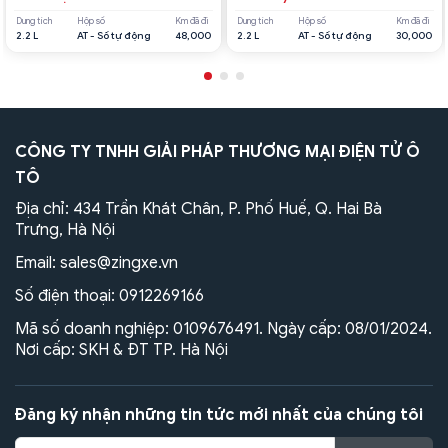
Dung tích
Hộp số
Km đã đi
Dung tích
Hộp số
Km đã đi
2.2 L
AT - Số tự động
48,000
2.2 L
AT - Số tự động
30,000
CÔNG TY TNHH GIẢI PHÁP THƯƠNG MẠI ĐIỆN TỬ Ô
TÔ
Địa chỉ: 434 Trần Khát Chân, P. Phố Huế, Q. Hai Bà
Trưng, Hà Nội
Email:
sales@zingxe.vn
Số điện thoại:
0912269166
Mã số doanh nghiệp: 0109676491. Ngày cấp: 08/01/2024.
Nơi cấp: SKH & ĐT TP. Hà Nội
Đăng ký nhận những tin tức mới nhất của chúng tôi