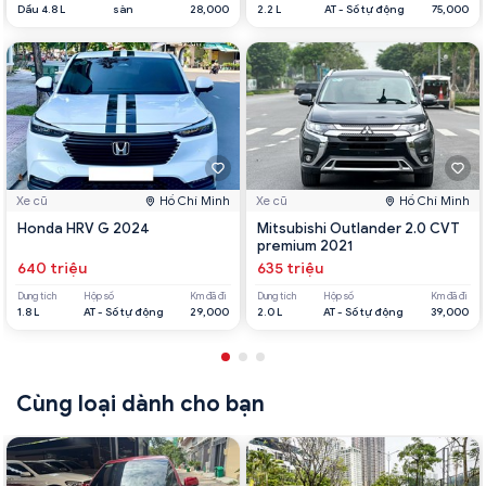
Dầu 4.8 L
sàn
28,000
2.2 L
AT - Số tự động
75,000
Xe cũ
Hồ Chí Minh
Xe cũ
Hồ Chí Minh
Honda HRV G 2024
Mitsubishi Outlander 2.0 CVT
premium 2021
640 triệu
635 triệu
Dung tích
Hộp số
Km đã đi
Dung tích
Hộp số
Km đã đi
1.8 L
AT - Số tự động
29,000
2.0 L
AT - Số tự động
39,000
Cùng loại dành cho bạn