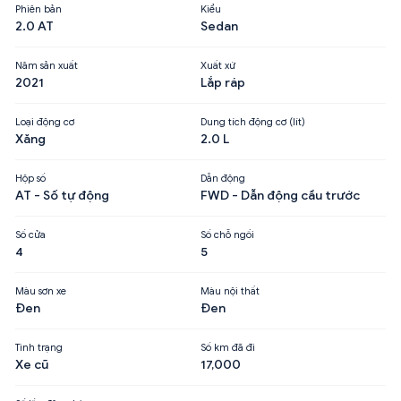
Phiên bản
Kiểu
2.0 AT
Sedan
Năm sản xuất
Xuất xứ
2021
Lắp ráp
Loại động cơ
Dung tích động cơ (lít)
Xăng
2.0 L
Hộp số
Dẫn động
AT - Số tự động
FWD - Dẫn động cầu trước
Số cửa
Số chỗ ngồi
4
5
Màu sơn xe
Màu nội thất
Đen
Đen
Tình trạng
Số km đã đi
Xe cũ
17,000