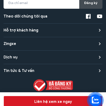
Đăng ký
Theo dõi chúng tôi qua
Hỗ trợ khách hàng
Zingxe
Dịch vụ
Tin tức & Tư vấn
Copyright © 2021 Zingxe. All rights reserved
Chat hỗ trợ
Liên hệ xem xe ngay
Bảo mật thanh toán
Bảo mật quyền riêng tư
Điều khoản sử dụng
Bản quyền tác giả