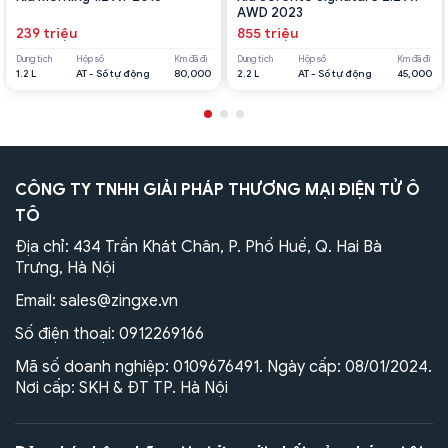
AWD 2023
239 triệu
855 triệu
Dung tích
Hộp số
Km đã đi
Dung tích
Hộp số
Km đã đi
1.2 L
AT - Số tự động
80,000
2.2 L
AT - Số tự động
45,000
CÔNG TY TNHH GIẢI PHÁP THƯƠNG MẠI ĐIỆN TỬ Ô
TÔ
Địa chỉ: 434 Trần Khát Chân, P. Phố Huế, Q. Hai Bà
Trưng, Hà Nội
Email:
sales@zingxe.vn
Số điện thoại:
0912269166
Mã số doanh nghiệp: 0109676491. Ngày cấp: 08/01/2024.
Nơi cấp: SKH & ĐT TP. Hà Nội