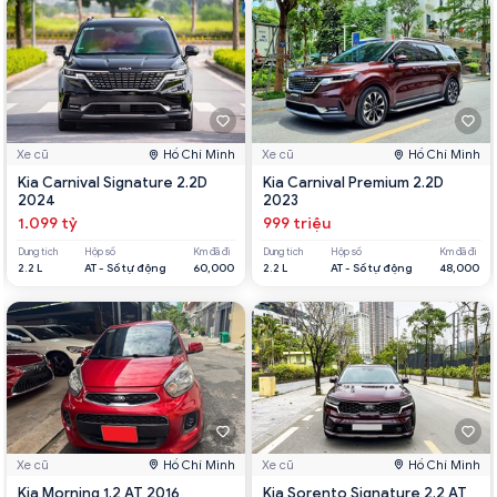
Xe cũ
Hồ Chí Minh
Xe cũ
Hồ Chí Minh
Kia Carnival Signature 2.2D
Kia Carnival Premium 2.2D
2024
2023
1.099 tỷ
999 triệu
Dung tích
Hộp số
Km đã đi
Dung tích
Hộp số
Km đã đi
2.2 L
AT - Số tự động
60,000
2.2 L
AT - Số tự động
48,000
Xe cũ
Hồ Chí Minh
Xe cũ
Hồ Chí Minh
Kia Morning 1.2 AT 2016
Kia Sorento Signature 2.2 AT