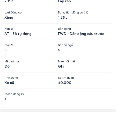
2019
Lắp ráp
Loại động cơ
Dung tích động cơ (lít)
Xăng
1.25 L
Hộp số
Dẫn động
AT - Số tự động
FWD - Dẫn động cầu trước
Số cửa
Số chỗ ngồi
5
5
Màu sơn xe
Màu nội thất
Đỏ
Ghi
Tình trạng
Số km đã đi
Xe cũ
40,000
Số lần đăng ký
1