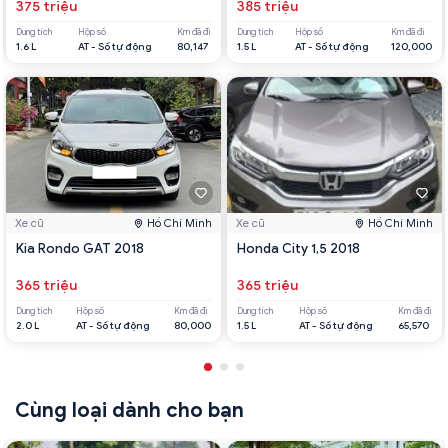
375 triệu
385 triệu
Dung tích
Hộp số
Km đã đi
Dung tích
Hộp số
Km đã đi
1.6 L
AT - Số tự động
80,147
1.5 L
AT - Số tự động
120,000
Xe cũ
Hồ Chí Minh
Xe cũ
Hồ Chí Minh
Kia Rondo GAT 2018
Honda City 1,5 2018
365 triệu
365 triệu
Dung tích
Hộp số
Km đã đi
Dung tích
Hộp số
Km đã đi
2.0 L
AT - Số tự động
80,000
1.5 L
AT - Số tự động
65,570
Cùng loại dành cho bạn