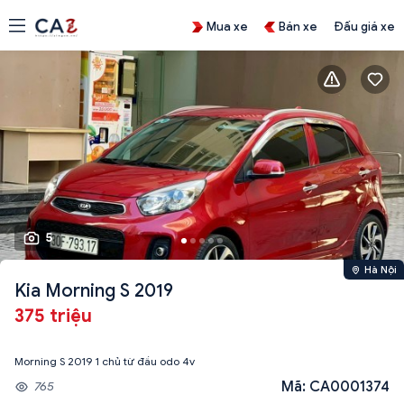
Mua xe
Bán xe
Đấu giá xe
5
Hà Nội
Kia Morning S 2019
375 triệu
Morning S 2019 1 chủ từ đầu odo 4v
Mã: CA0001374
765