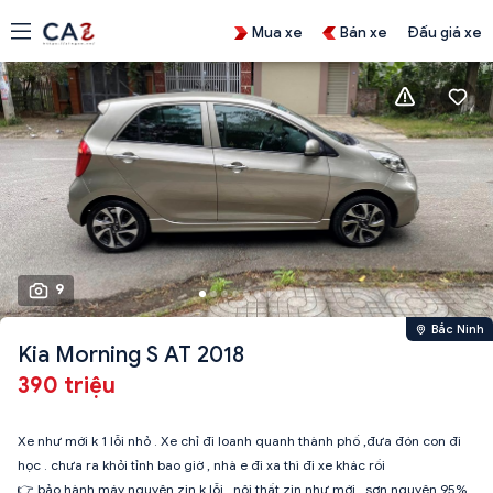
Mua xe
Bán xe
Đấu giá xe
9
Bắc Ninh
Kia Morning S AT 2018
390 triệu
Xe như mới k 1 lỗi nhỏ . Xe chỉ đi loanh quanh thành phố ,đưa đón con đi
học . chưa ra khỏi tỉnh bao giờ , nhà e đi xa thì đi xe khác rồi
👉 bảo hành máy nguyên zin k lỗi , nội thất zin như mới , sơn nguyên 95% .