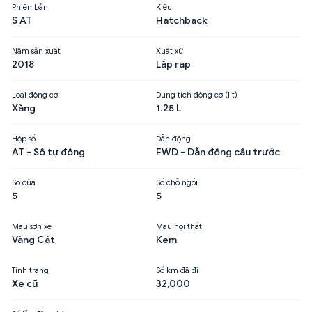
Phiên bản
Kiểu
S AT
Hatchback
Năm sản xuất
Xuất xứ
2018
Lắp ráp
Loại động cơ
Dung tích động cơ (lít)
Xăng
1.25 L
Hộp số
Dẫn động
AT - Số tự động
FWD - Dẫn động cầu trước
Số cửa
Số chỗ ngồi
5
5
Màu sơn xe
Màu nội thất
Vàng Cát
Kem
Tình trạng
Số km đã đi
Xe cũ
32,000