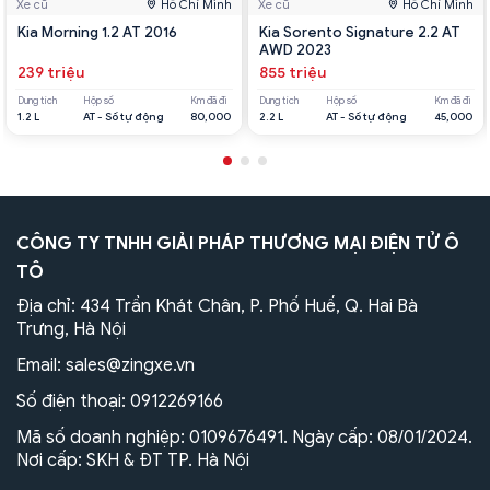
Xe cũ
Hồ Chí Minh
Xe cũ
Hồ Chí Minh
Kia Morning 1.2 AT 2016
Kia Sorento Signature 2.2 AT
AWD 2023
239 triệu
855 triệu
Dung tích
Hộp số
Km đã đi
Dung tích
Hộp số
Km đã đi
1.2 L
AT - Số tự động
80,000
2.2 L
AT - Số tự động
45,000
CÔNG TY TNHH GIẢI PHÁP THƯƠNG MẠI ĐIỆN TỬ Ô
TÔ
Địa chỉ: 434 Trần Khát Chân, P. Phố Huế, Q. Hai Bà
Trưng, Hà Nội
Email:
sales@zingxe.vn
Số điện thoại:
0912269166
Mã số doanh nghiệp: 0109676491. Ngày cấp: 08/01/2024.
Nơi cấp: SKH & ĐT TP. Hà Nội