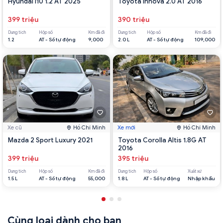
Hyundai i10 1.2 AT 2025
Toyota Innova 2.0 AT 2016
399 triệu
390 triệu
Dung tích
Hộp số
Km đã đi
Dung tích
Hộp số
Km đã đi
1.2
AT - Số tự động
9,000
2.0 L
AT - Số tự động
109,000
Xe cũ
Hồ Chí Minh
Xe mới
Hồ Chí Minh
Mazda 2 Sport Luxury 2021
Toyota Corolla Altis 1.8G AT
2016
399 triệu
395 triệu
Dung tích
Hộp số
Km đã đi
Dung tích
Hộp số
Xuất xứ
1.5 L
AT - Số tự động
55,000
1.8 L
AT - Số tự động
Nhập khẩu
Cùng loại dành cho bạn