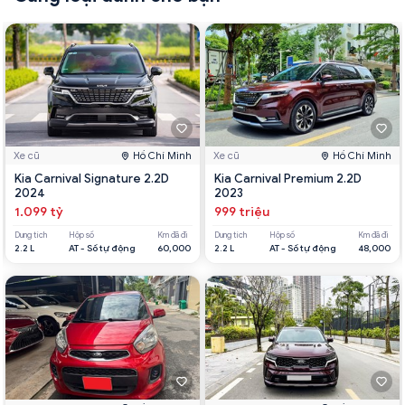
Xe cũ
Hồ Chí Minh
Xe cũ
Hồ Chí Minh
Kia Carnival Signature 2.2D
Kia Carnival Premium 2.2D
2024
2023
1.099 tỷ
999 triệu
Dung tích
Hộp số
Km đã đi
Dung tích
Hộp số
Km đã đi
2.2 L
AT - Số tự động
60,000
2.2 L
AT - Số tự động
48,000