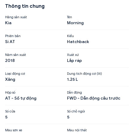
Thông tin chung
Hãng sản xuất
Tên
Kia
Morning
Phiên bản
Kiểu
Si AT
Hatchback
Năm sản xuất
Xuất xứ
2018
Lắp ráp
Loại động cơ
Dung tích động cơ (lít)
Xăng
1.25 L
Hộp số
Dẫn động
AT - Số tự động
FWD - Dẫn động cầu trước
Số cửa
Số chỗ ngồi
5
5
Màu sơn xe
Màu nội thất