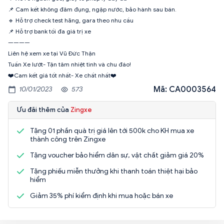
📌 Cam kết không đâm đụng, ngập nước, bảo hành sau bán.
🔹 Hỗ trợ check test hãng, gara theo nhu cầu
📌 Hỗ trợ bank tối đa giá trị xe
————
Liên hệ xem xe tại Vũ Đức Thận
Tuấn Xe lướt- Tận tâm nhiệt tình và chu đáo!
❤️Cam kết giá tốt nhất- Xe chất nhất❤️
Mã: CA0003564
10/01/2023
573
Ưu đãi thêm của
Zingxe
Tặng 01 phần quà trị giá lên tới 500k cho KH mua xe
thành công trên Zingxe
Tặng voucher bảo hiểm dân sự, vật chất giảm giá 20%
Tặng phiếu miễn thưởng khi thanh toán thiệt hại bảo
hiểm
Giảm 35% phí kiểm định khi mua hoặc bán xe