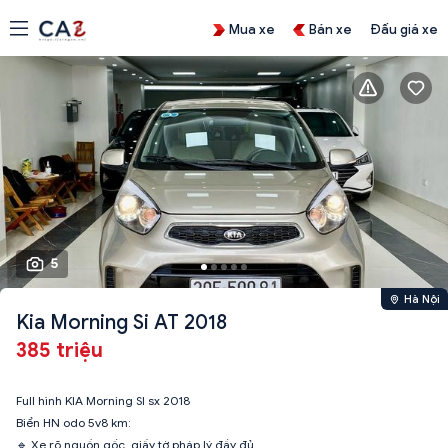
Mua xe
Bán xe
Đấu giá xe
5
Hà Nội
Kia Morning Si AT 2018
385 triệu
Full hình KIA Morning SI sx 2018
Biển HN odo 5v8 km:
🔹 Xe rõ nguồn gốc, giấy tờ pháp lý đầy đủ