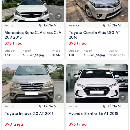
Xe cũ
Hồ Chí Minh
Xe mới
Hồ Chí Minh
Mercedes Benz CLA class CLA
Toyota Corolla Altis 1.8G AT
200 2015
2016
375 triệu
395 triệu
Dung tích
Hộp số
Km đã đi
Dung tích
Hộp số
Xuất xứ
1.6 L
AT - Số tự động
80,147
1.8 L
AT - Số tự động
Nhập khẩu
Xe cũ
Hồ Chí Minh
Xe cũ
Hồ Chí Minh
Toyota Innova 2.0 AT 2016
Hyundai Elantra 1.6 AT 2018
390 triệu
395 triệu