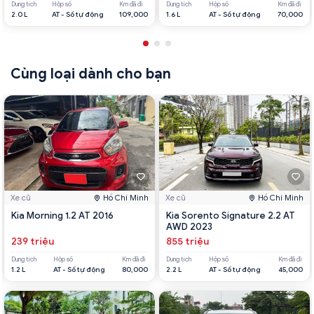
Dung tích
Hộp số
Km đã đi
Dung tích
Hộp số
Km đã đi
2.0 L
AT - Số tự động
109,000
1.6 L
AT - Số tự động
70,000
Cùng loại dành cho bạn
Xe cũ
Hồ Chí Minh
Xe cũ
Hồ Chí Minh
Kia Morning 1.2 AT 2016
Kia Sorento Signature 2.2 AT
AWD 2023
239 triệu
855 triệu
Dung tích
Hộp số
Km đã đi
Dung tích
Hộp số
Km đã đi
1.2 L
AT - Số tự động
80,000
2.2 L
AT - Số tự động
45,000