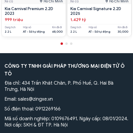
Xe cũ
Hồ Chí Minh
Xe cũ
Hồ Chí Minh
Kia Carnival Premium 2.2D
Kia Carnival Signature 2.2D
2023
2025
999 triệu
1.429 tỷ
Dung tích
Hộp số
Km đã đi
Dung tích
Hộp số
Km đã đi
2.2 L
AT - Số tự động
48,000
2.2 L
AT - Số tự động
30,000
CÔNG TY TNHH GIẢI PHÁP THƯƠNG MẠI ĐIỆN TỬ Ô
TÔ
Địa chỉ: 434 Trần Khát Chân, P. Phố Huế, Q. Hai Bà
Trưng, Hà Nội
Email:
sales@zingxe.vn
Số điện thoại:
0912269166
Mã số doanh nghiệp: 0109676491. Ngày cấp: 08/01/2024.
Nơi cấp: SKH & ĐT TP. Hà Nội