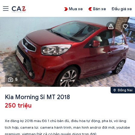
Mua xe
Bán xe
Đấu giá xe
5
Đồng Nai
Kia Morning Si MT 2018
250 triệu
Xe đăng ký 2018 màu Đỏ 1 chủ bản đủ, điều hòa tự động, pha bi, vô lăng
tích hợp, camera lùi. camera hành trình, màn hình androi đời mới, youtobe
premium, vietmap (tất cả có bản quyền dùng trọn đời)