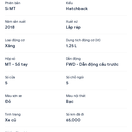
Phiên bản
Kiểu
Si MT
Hatchback
Năm sản xuất
Xuất xứ
2018
Lắp ráp
Loại động cơ
Dung tích động cơ (lít)
Xăng
1.25 L
Hộp số
Dẫn động
MT - Số tay
FWD - Dẫn động cầu trước
Số cửa
Số chỗ ngồi
5
5
Màu sơn xe
Màu nội thất
Đỏ
Bạc
Tình trạng
Số km đã đi
Xe cũ
65,000