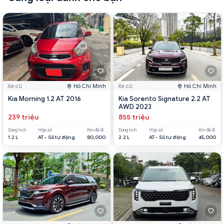
Xe cũ
Hồ Chí Minh
Xe cũ
Hồ Chí Minh
Kia Morning 1.2 AT 2016
Kia Sorento Signature 2.2 AT
AWD 2023
239 triệu
855 triệu
Dung tích
Hộp số
Km đã đi
Dung tích
Hộp số
Km đã đi
1.2 L
AT - Số tự động
80,000
2.2 L
AT - Số tự động
45,000