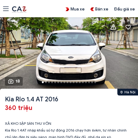
Mua xe
Bán xe
Đấu giá xe
18
Hà Nội
Kia Rio 1.4 AT 2016
360 triệu
XẢ KHO SẬP SÀN THU VỐN:
Kia Rio 1.4AT nhập khẩu số tự động 2016 chạy hơn 6vkm, tư nhân chính
chủ lên đèn bi siêu sáng, màn hình DVD đầy đủ, ghế da xịn xò…