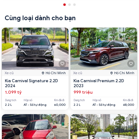
Cùng loại dành cho bạn
Xe cũ
Hồ Chí Minh
Xe cũ
Hồ Chí Minh
Kia Carnival Signature 2.2D
Kia Carnival Premium 2.2D
2024
2023
1.099 tỷ
999 triệu
Dung tích
Hộp số
Km đã đi
Dung tích
Hộp số
Km đã đi
2.2 L
AT - Số tự động
60,000
2.2 L
AT - Số tự động
48,000