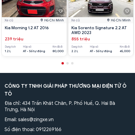
Xe cũ
Hồ Chí Minh
Xe cũ
Hồ Chí Minh
Kia Morning 1.2 AT 2016
Kia Sorento Signature 2.2 AT
AWD 2023
239 triệu
855 triệu
Dung tích
Hộp số
Km đã đi
Dung tích
Hộp số
Km đã đi
1.2 L
AT - Số tự động
80,000
2.2 L
AT - Số tự động
45,000
CÔNG TY TNHH GIẢI PHÁP THƯƠNG MẠI ĐIỆN TỬ Ô
TÔ
Địa chỉ: 434 Trần Khát Chân, P. Phố Huế, Q. Hai Bà
Trưng, Hà Nội
Email:
sales@zingxe.vn
Số điện thoại:
0912269166