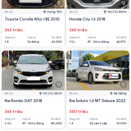
Xe cũ
Hưng Yên
Xe cũ
Hồ Chí Minh
Toyota Corolla Altis 1.8E 2010
Honda City 1,5 2018
362 triệu
365 triệu
Dung tích
Hộp số
Km đã đi
Dung tích
Hộp số
Km đã đi
1.8
Tự động
43,000
1.5 L
AT - Số tự động
65,570
Xe cũ
Hồ Chí Minh
Xe cũ
Đà Nẵng
Kia Rondo GAT 2018
Kia Soluto 1.4 MT Deluxe 2022
365 triệu
350 triệu
Dung tích
Hộp số
Km đã đi
Dung tích
Hộp số
Km đã đi
2.0 L
AT - Số tự động
80,000
1.4
Số sàn 5 cấp
47,000