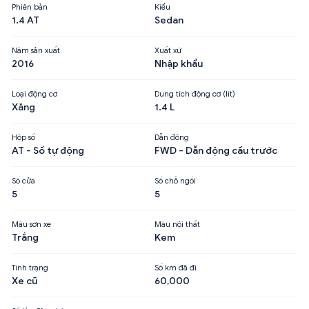
Phiên bản
Kiểu
1.4 AT
Sedan
Năm sản xuất
Xuất xứ
2016
Nhập khẩu
Loại động cơ
Dung tích động cơ (lít)
Xăng
1.4 L
Hộp số
Dẫn động
AT - Số tự động
FWD - Dẫn động cầu trước
Số cửa
Số chỗ ngồi
5
5
Màu sơn xe
Màu nội thất
Trắng
Kem
Tình trạng
Số km đã đi
Xe cũ
60,000