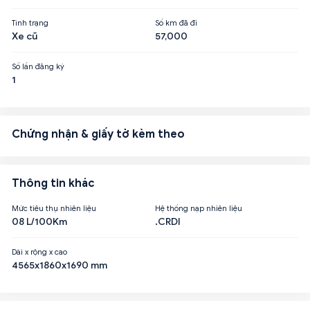
Tình trạng
Số km đã đi
Xe cũ
57,000
Số lần đăng ký
1
Chứng nhận & giấy tờ kèm theo
Thông tin khác
Mức tiêu thụ nhiên liệu
Hệ thống nạp nhiên liệu
08 L/100Km
.CRDI
Dài x rộng x cao
4565x1860x1690 mm