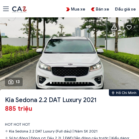
Mua xe
Bán xe
Đấu giá xe
13
Hồ Chí Minh
Kia Sedona 2.2 DAT Luxury 2021
885 triệu
HOT HOT HOT
✧ Kia Sedona 2.2 DAT Luxury (Full dầu) | Năm SX 2021
✧ Số tự động | Động cơ: Dầu 2.2L | FWD Dẫn động cầu trước | Kiểu dáng: