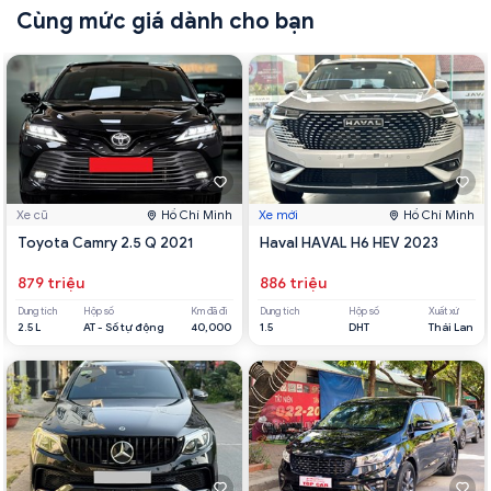
Cùng mức giá dành cho bạn
Xe cũ
Hồ Chí Minh
Xe mới
Hồ Chí Minh
Toyota Camry 2.5 Q 2021
Haval HAVAL H6 HEV 2023
879 triệu
886 triệu
Dung tích
Hộp số
Km đã đi
Dung tích
Hộp số
Xuất xứ
2.5 L
AT - Số tự động
40,000
1.5
DHT
Thái Lan