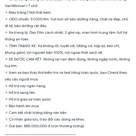
Van/Minivan | 7 chỗ.
✧ Màu trắng | Nội thất kem.
✧ ODO chuẩn: 57,000 Km. Full lịch sử bảo dưỡng hãng, chất xe đẹp, chủ
đi kỹ, bảo dưỡng rất đều.
✧ Xe trang bị: Dán Film cách nhiệt, 2 ghế vip, màn hình trung tâm full hệ
thống an toàn …
✧ TÌNH TRẠNG XE: Xe không lỗi, tuyệt vời, (động cơ, hộp số, keo chỉ,
khung gầm) zin nguyên bản 100%, nội ngoại thất sạch sẽ.
✧ XE ĐƯỢC CAM KẾT: Không tai nạn đâm đụng, không ngập nước, không
tua Km.
✧ Xem xe bao thầy thợ kiểm tra và test hãng toàn quốc, bao Check theo
yêu cầu người mua.
✧ Hỗ trợ vay ngân hàng.
✧ Hỗ trợ sang tên.
✧ Hỗ trợ giao xe toàn quốc.
✧ Bảo hành khi mua.
✧ Cam kết chất lượng bằng văn bản.
✧ Có nhận giao lưu, trao đổi các dòng xe khác.
✧ Giá bán: 885,000,000 đ (còn thương lượng).
_______________________________________