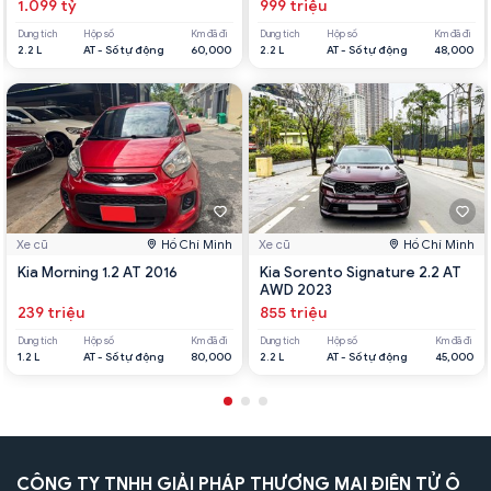
1.099 tỷ
999 triệu
Dung tích
Hộp số
Km đã đi
Dung tích
Hộp số
Km đã đi
2.2 L
AT - Số tự động
60,000
2.2 L
AT - Số tự động
48,000
Xe cũ
Hồ Chí Minh
Xe cũ
Hồ Chí Minh
Kia Morning 1.2 AT 2016
Kia Sorento Signature 2.2 AT
AWD 2023
239 triệu
855 triệu
Dung tích
Hộp số
Km đã đi
Dung tích
Hộp số
Km đã đi
1.2 L
AT - Số tự động
80,000
2.2 L
AT - Số tự động
45,000
CÔNG TY TNHH GIẢI PHÁP THƯƠNG MẠI ĐIỆN TỬ Ô