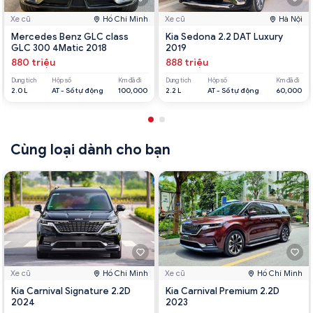
Xe cũ
Hồ Chí Minh
Xe cũ
Hà Nội
Mercedes Benz GLC class
Kia Sedona 2.2 DAT Luxury
GLC 300 4Matic 2018
2019
880 triệu
888 triệu
Dung tích
Hộp số
Km đã đi
Dung tích
Hộp số
Km đã đi
2.0 L
AT - Số tự động
100,000
2.2 L
AT - Số tự động
60,000
Cùng loại dành cho bạn
Xe cũ
Hồ Chí Minh
Xe cũ
Hồ Chí Minh
Kia Carnival Signature 2.2D
Kia Carnival Premium 2.2D
2024
2023