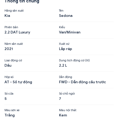
Thông tin chung
Hãng sản xuất
Tên
Kia
Sedona
Phiên bản
Kiểu
2.2 DAT Luxury
Van/Minivan
Năm sản xuất
Xuất xứ
2021
Lắp ráp
Loại động cơ
Dung tích động cơ (lít)
Dầu
2.2 L
Hộp số
Dẫn động
AT - Số tự động
FWD - Dẫn động cầu trước
Số cửa
Số chỗ ngồi
5
7
Màu sơn xe
Màu nội thất
Trắng
Kem