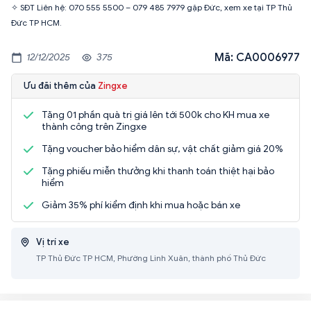
✧ SĐT Liên hệ: 070 555 5500 – 079 485 7979 gặp Đức, xem xe tại TP Thủ
Đức TP HCM.
Mã: CA0006977
12/12/2025
375
Ưu đãi thêm của
Zingxe
Tặng 01 phần quà trị giá lên tới 500k cho KH mua xe
thành công trên Zingxe
Tặng voucher bảo hiểm dân sự, vật chất giảm giá 20%
Tặng phiếu miễn thưởng khi thanh toán thiệt hại bảo
hiểm
Giảm 35% phí kiểm định khi mua hoặc bán xe
Vị trí xe
TP Thủ Đức TP HCM, Phường Linh Xuân, thành phố Thủ Đức