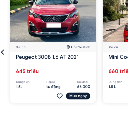
Xe cũ
Hồ Chí Minh
Xe cũ
Peugeot 3008 1.6 AT 2021
Mini Co
645 triệu
660 tri
Dung tích
Hộp số
Km đã đi
Dung tích
1.6L
tự động
66,000
1.5 L
Mua ngay