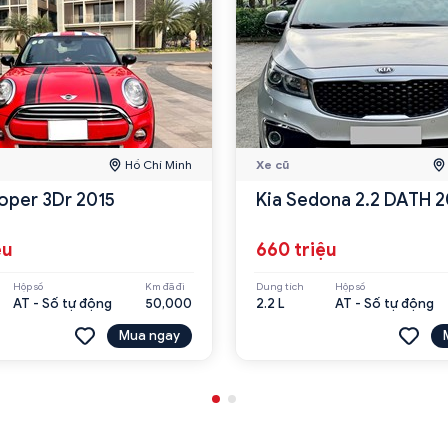
Hồ Chí Minh
Xe cũ
oper 3Dr 2015
Kia Sedona 2.2 DATH 2
ệu
660 triệu
Hộp số
Km đã đi
Dung tích
Hộp số
AT - Số tự động
50,000
2.2 L
AT - Số tự động
Mua ngay