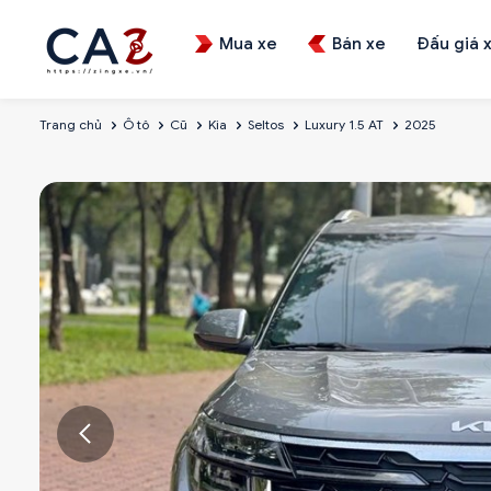
Mua xe
Bán xe
Đấu giá 
Trang chủ
Ô tô
Cũ
Kia
Seltos
Luxury 1.5 AT
2025