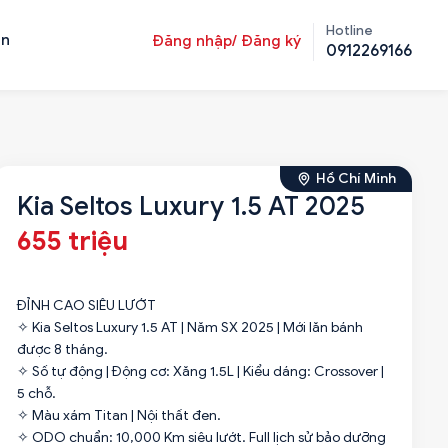
Hotline
ản
Đăng nhập/ Đăng ký
0912269166
Hồ Chí Minh
Kia Seltos Luxury 1.5 AT 2025
655 triệu
ĐỈNH CAO SIÊU LƯỚT
✧ Kia Seltos Luxury 1.5 AT | Năm SX 2025 | Mới lăn bánh
được 8 tháng.
✧ Số tự động | Động cơ: Xăng 1.5L | Kiểu dáng: Crossover |
5 chỗ.
✧ Màu xám Titan | Nội thất đen.
✧ ODO chuẩn: 10,000 Km siêu lướt. Full lịch sử bảo dưỡng