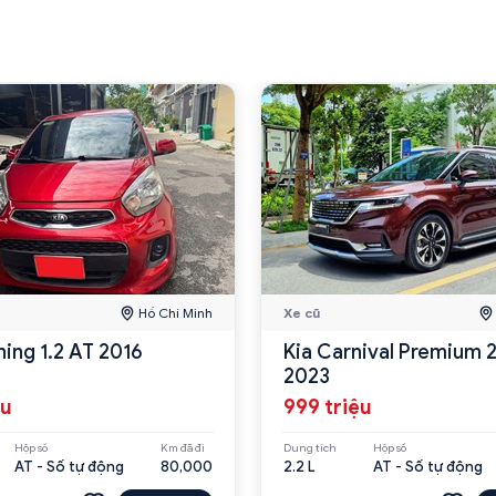
Hồ Chí Minh
Xe cũ
ning 1.2 AT 2016
Kia Carnival Premium 
2023
ệu
999 triệu
Hộp số
Km đã đi
Dung tích
Hộp số
AT - Số tự động
80,000
2.2 L
AT - Số tự động