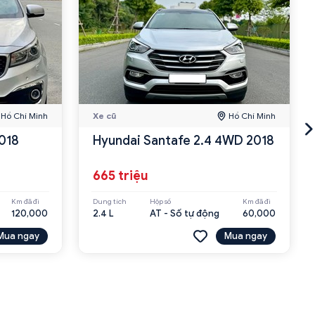
Hồ Chí Minh
Xe cũ
Hồ Chí Minh
018
Hyundai Santafe 2.4 4WD 2018
665 triệu
Km đã đi
Dung tích
Hộp số
Km đã đi
120,000
2.4 L
AT - Số tự động
60,000
Mua ngay
Mua ngay