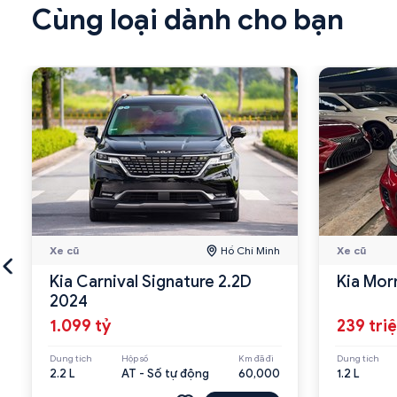
Cùng loại dành cho bạn
Xe cũ
Hồ Chí Minh
Xe cũ
Kia Carnival Signature 2.2D
Kia Mor
2024
1.099 tỷ
239 tri
Dung tích
Hộp số
Km đã đi
Dung tích
2.2 L
AT - Số tự động
60,000
1.2 L