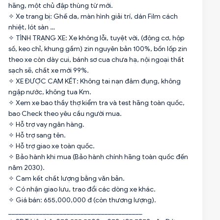
hãng, một chủ đập thùng từ mới.
✧ Xe trang bị: Ghế da, màn hình giải trí, dán Film cách
nhiệt, lót sàn …
✧ TÌNH TRẠNG XE: Xe không lỗi, tuyệt vời, (động cơ, hộp
số, keo chỉ, khung gầm) zin nguyên bản 100%, bốn lốp zin
theo xe còn dày cui, bánh sơ cua chưa hạ, nội ngoại thất
sạch sẽ, chất xe mới 99%.
✧ XE ĐƯỢC CAM KẾT: Không tai nạn đâm đụng, không
ngập nước, không tua Km.
✧ Xem xe bao thầy thợ kiểm tra và test hãng toàn quốc,
bao Check theo yêu cầu người mua.
✧ Hỗ trợ vay ngân hàng.
✧ Hỗ trợ sang tên.
✧ Hỗ trợ giao xe toàn quốc.
✧ Bảo hành khi mua (Bảo hành chính hãng toàn quốc đến
năm 2030).
✧ Cam kết chất lượng bằng văn bản.
✧ Có nhận giao lưu, trao đổi các dòng xe khác.
✧ Giá bán: 655,000,000 đ (còn thương lượng).
_______________________________________