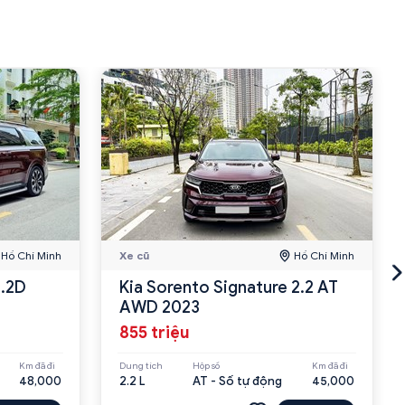
Hồ Chí Minh
Xe cũ
Hồ Chí Minh
2.2D
Kia Sorento Signature 2.2 AT
AWD 2023
855 triệu
Km đã đi
Dung tích
Hộp số
Km đã đi
48,000
2.2 L
AT - Số tự động
45,000