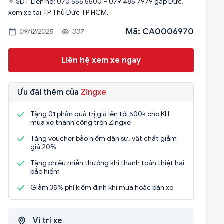
✧ SĐT Liên hệ: 070 555 5500 – 079 485 7979 gặp Đức,
Mã: CA0006970
09/12/2025
337
Liên hệ xem xe ngay
Ưu đãi thêm của
Zingxe
Tặng 01 phần quà trị giá lên tới 500k cho KH
mua xe thành công trên Zingxe
Tặng voucher bảo hiểm dân sự, vật chất giảm
giá 20%
Tặng phiếu miễn thưởng khi thanh toán thiệt hại
bảo hiểm
Giảm 35% phí kiểm định khi mua hoặc bán xe
Vị trí xe