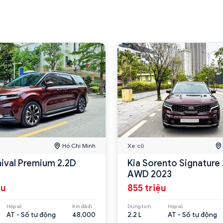
Hồ Chí Minh
Xe cũ
nival Premium 2.2D
Kia Sorento Signature 
AWD 2023
ệu
855 triệu
Hộp số
Km đã đi
Dung tích
Hộp số
AT - Số tự động
48,000
2.2 L
AT - Số tự động