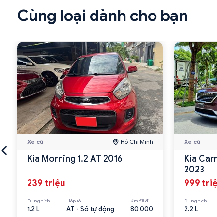
Cùng loại dành cho bạn
Xe cũ
Hồ Chí Minh
Xe cũ
Kia Morning 1.2 AT 2016
Kia Car
2023
239 triệu
999 tri
Dung tích
Hộp số
Km đã đi
Dung tích
1.2 L
AT - Số tự động
80,000
2.2 L