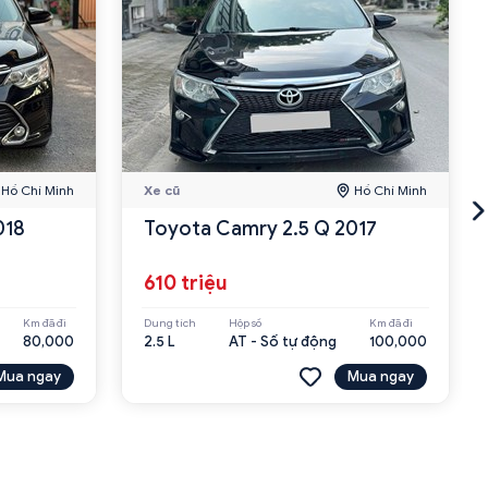
Hồ Chí Minh
Xe cũ
Hồ Chí Minh
018
Toyota Camry 2.5 Q 2017
610 triệu
Km đã đi
Dung tích
Hộp số
Km đã đi
80,000
2.5 L
AT - Số tự động
100,000
Mua ngay
Mua ngay