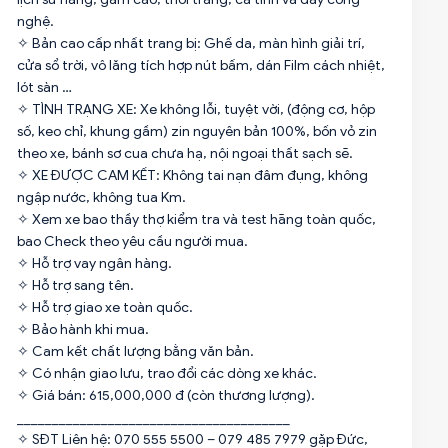
nghệ.
✧ Bản cao cấp nhất trang bị: Ghế da, màn hình giải trí,
cửa sổ trời, vô lăng tích hợp nút bấm, dán Film cách nhiệt,
lót sàn …
✧ TÌNH TRẠNG XE: Xe không lỗi, tuyệt vời, (động cơ, hộp
số, keo chỉ, khung gầm) zin nguyên bản 100%, bốn vỏ zin
theo xe, bánh sơ cua chưa hạ, nội ngoại thất sạch sẽ.
✧ XE ĐƯỢC CAM KẾT: Không tai nạn đâm đụng, không
ngập nước, không tua Km.
✧ Xem xe bao thầy thợ kiểm tra và test hãng toàn quốc,
bao Check theo yêu cầu người mua.
✧ Hỗ trợ vay ngân hàng.
✧ Hỗ trợ sang tên.
✧ Hỗ trợ giao xe toàn quốc.
✧ Bảo hành khi mua.
✧ Cam kết chất lượng bằng văn bản.
✧ Có nhận giao lưu, trao đổi các dòng xe khác.
✧ Giá bán: 615,000,000 đ (còn thương lượng).
_______________________________________
✧ SĐT Liên hệ: 070 555 5500 – 079 485 7979 gặp Đức,