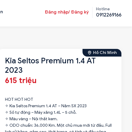
Hotline
ản
Đăng nhập/ Đăng ký
0912269166
Hồ Chí Minh
Kia Seltos Premium 1.4 AT
2023
615 triệu
HOT HOT HOT
✧ Kia Seltos Premium 1.4 AT – Năm SX 2023
✧ Số tự động – Máy xăng 1.4L – 5 chỗ.
✧ Màu vàng – Nội thất kem.
✧ ODO chuẩn: 36,000 Km. Một chủ mua mới từ đầu, Full
lịch sử hãng, gầm cao, thời trang, cá tính và đầy công