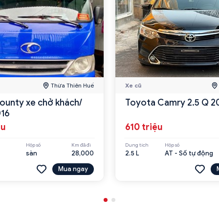
Thừa Thiên Huế
Xe cũ
ounty xe chở khách/
Toyota Camry 2.5 Q 2
016
ệu
610 triệu
Hộp số
Km đã đi
Dung tích
Hộp số
sàn
28,000
2.5 L
AT - Số tự động
Mua ngay