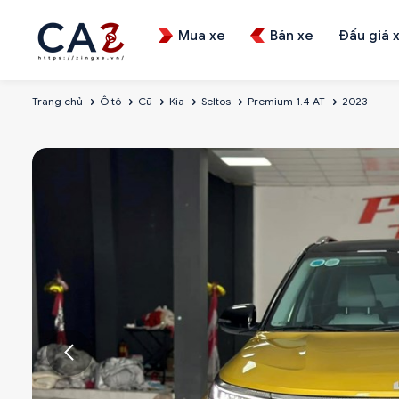
Mua xe
Bán xe
Đấu giá 
Trang chủ
Ô tô
Cũ
Kia
Seltos
Premium 1.4 AT
2023