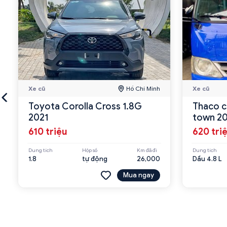
Xe cũ
Hồ Chí Minh
Xe cũ
Toyota Corolla Cross 1.8G
Thaco c
2021
town 2
610 triệu
620 tri
Dung tích
Hộp số
Km đã đi
Dung tích
1.8
tự động
26,000
Dầu 4.8 L
Mua ngay