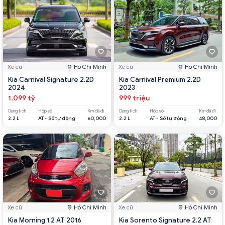
Xe cũ
Hồ Chí Minh
Xe cũ
Hồ Chí Minh
Kia Carnival Signature 2.2D
Kia Carnival Premium 2.2D
2024
2023
1.099 tỷ
999 triệu
Dung tích
Hộp số
Km đã đi
Dung tích
Hộp số
Km đã đi
2.2 L
AT - Số tự động
60,000
2.2 L
AT - Số tự động
48,000
Xe cũ
Hồ Chí Minh
Xe cũ
Hồ Chí Minh
Kia Morning 1.2 AT 2016
Kia Sorento Signature 2.2 AT