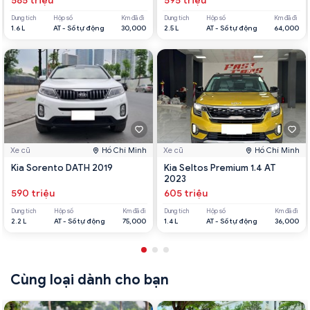
585 triệu
595 triệu
Dung tích
Hộp số
Km đã đi
Dung tích
Hộp số
Km đã đi
1.6 L
AT - Số tự động
30,000
2.5 L
AT - Số tự động
64,000
Xe cũ
Hồ Chí Minh
Xe cũ
Hồ Chí Minh
Kia Sorento DATH 2019
Kia Seltos Premium 1.4 AT
2023
590 triệu
605 triệu
Dung tích
Hộp số
Km đã đi
Dung tích
Hộp số
Km đã đi
2.2 L
AT - Số tự động
75,000
1.4 L
AT - Số tự động
36,000
Cùng loại dành cho bạn