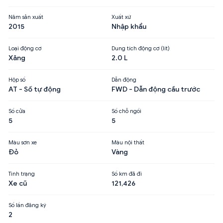
Năm sản xuất
Xuất xứ
2015
Nhập khẩu
Loại động cơ
Dung tích động cơ (lít)
Xăng
2.0 L
Hộp số
Dẫn động
AT - Số tự động
FWD - Dẫn động cầu trước
Số cửa
Số chỗ ngồi
5
5
Màu sơn xe
Màu nội thất
Đỏ
Vàng
Tình trạng
Số km đã đi
Xe cũ
121,426
Số lần đăng ký
2