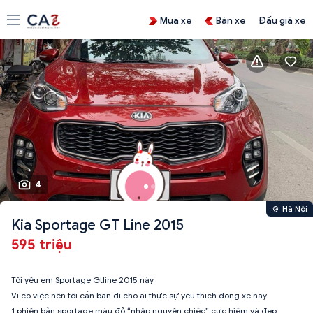
Mua xe
Bán xe
Đấu giá xe
4
Hà Nội
Kia Sportage GT Line 2015
595 triệu
Tôi yêu em Sportage Gtline 2015 này
Vì có việc nên tôi cần bán đi cho ai thực sự yêu thích dòng xe này
1 phiên bản sportage màu đỏ “nhập nguyên chiếc” cực hiếm và đẹp