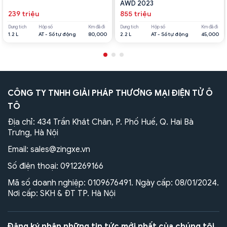
AWD 2023
239 triệu
855 triệu
Dung tích
Hộp số
Km đã đi
Dung tích
Hộp số
Km đã đi
1.2 L
AT - Số tự động
80,000
2.2 L
AT - Số tự động
45,000
CÔNG TY TNHH GIẢI PHÁP THƯƠNG MẠI ĐIỆN TỬ Ô
TÔ
Địa chỉ: 434 Trần Khát Chân, P. Phố Huế, Q. Hai Bà
Trưng, Hà Nội
Email:
sales@zingxe.vn
Số điện thoại:
0912269166
Mã số doanh nghiệp: 0109676491. Ngày cấp: 08/01/2024.
Nơi cấp: SKH & ĐT TP. Hà Nội
Đăng ký nhận những tin tức mới nhất của chúng tôi