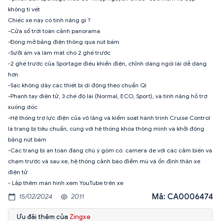
không tì vết
Chiếc xe này có tính năng gì ?
-Cửa sổ trời toàn cảnh panorama
-Đóng mở bằng điện thông qua nút bấm
-Sưởi ấm và làm mát cho 2 ghế trước
-2 ghế trước của Sportage điều khiển điện, chỉnh dáng ngồi lái dễ dàng
hơn
-Sạc không dây các thiết bị di động theo chuẩn Qi
-Phanh tay điện tử, 3 chế độ lái (Normal, ECO, Sport), và tính năng hỗ trợ
xuống dốc
-Hệ thống trợ lực điện của vô lăng và kiểm soát hành trình Cruise Control
là trang bị tiêu chuẩn, cùng với hệ thống khóa thông minh và khởi động
bằng nút bấm
-Các trang bị an toàn đáng chú ý gồm có: camera de với các cảm biến va
chạm trước và sau xe, hệ thống cảnh báo điểm mù và ổn định thân xe
điện tử
- Lắp thêm màn hình xem YouTube trên xe
Mã: CA0006474
15/02/2024
2011
Ưu đãi thêm của
Zingxe