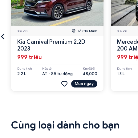
Xe cũ
Hồ Chí Minh
Xe cũ
Kia Carnival Premium 2.2D
Mercede
2023
200 AM
999 triệu
999 tri
Dung tích
Hộp số
Km đã đi
Dung tích
2.2 L
AT - Số tự động
48,000
1.3 L
Mua ngay
Cùng loại dành cho bạn