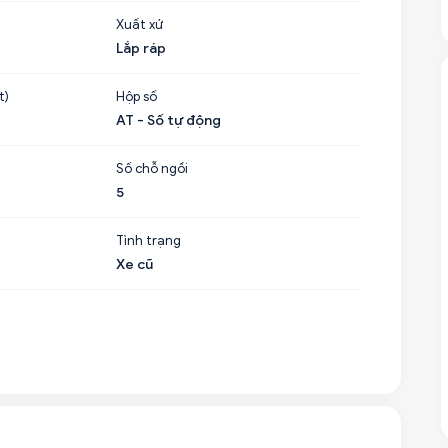
Xuất xứ
Lắp ráp
t)
Hộp số
AT - Số tự động
Số chỗ ngồi
5
Tình trạng
Xe cũ