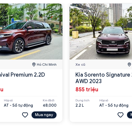
Hồ Chí Minh
Xe cũ
nival Premium 2.2D
Kia Sorento Signature 
AWD 2023
ệu
855 triệu
Hộp số
Km đã đi
Dung tích
Hộp số
AT - Số tự động
48,000
2.2 L
AT - Số tự động
Mua ngay