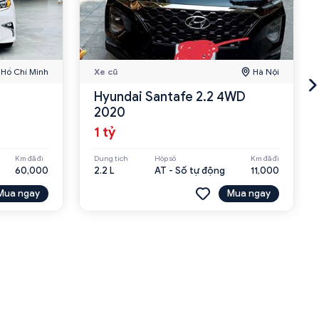
Hồ Chí Minh
Xe cũ
Hà Nội
Hyundai Santafe 2.2 4WD
2020
1 tỷ
Km đã đi
Dung tích
Hộp số
Km đã đi
60,000
2.2 L
AT - Số tự động
11,000
Mua ngay
Mua ngay