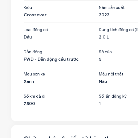
Kiểu
Năm sản xuất
Crossover
2022
Loại động cơ
Dung tích động cơ (lí
Dầu
2.0 L
Dẫn động
Số cửa
FWD - Dẫn động cầu trước
5
Màu sơn xe
Màu nội thất
Xanh
Nâu
Số km đã đi
Số lần đăng ký
7,500
1