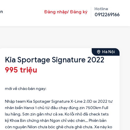
Hotline
ản
Đăng nhập/ Đăng ký
0912269166
Hà Nội
Kia Sportage Signature 2022
995 triệu
mới về chào bán ngay:
Nhập team Kia Spotager Signature X-Line 2.0D sx 2022 tư
nhân biển Hanoi 1 chủ từ đầu chạy đúng zin 7500km Full
lsu hãng. Sơn zin gần như cả xe. Ko lỗi nhỏ đã check tets
kỹ Khoa Bin chứng nhận Ngon chỉ việc chén… Phiên bản
còn nguyên Nilon chưa bóc ghê chưa ghê chưa. Xe này ko