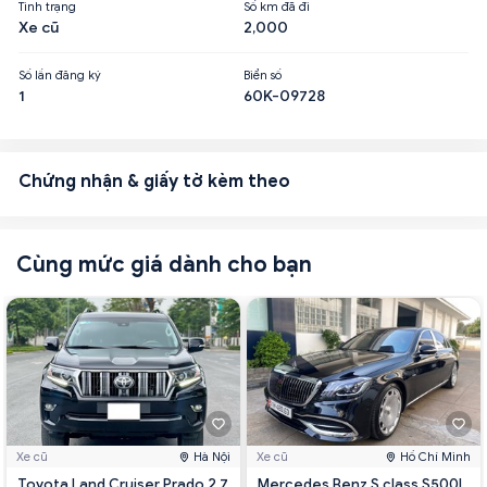
Tình trạng
Số km đã đi
Xe cũ
2,000
Số lần đăng ký
Biển số
1
60K-09728
Chứng nhận & giấy tờ kèm theo
Cùng mức giá dành cho bạn
Xe cũ
Hà Nội
Xe cũ
Hồ Chí Minh
Toyota Land Cruiser Prado 2.7
Mercedes Benz S class S500L