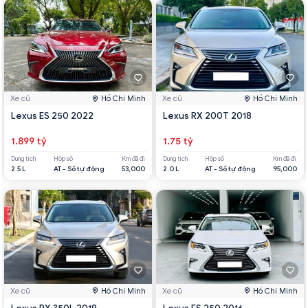
Xe cũ
Hồ Chí Minh
Xe cũ
Hồ Chí Minh
Lexus ES 250 2022
Lexus RX 200T 2018
1.899 tỷ
1.75 tỷ
Dung tích
Hộp số
Km đã đi
Dung tích
Hộp số
Km đã đi
2.5 L
AT - Số tự động
53,000
2.0 L
AT - Số tự động
95,000
Xe cũ
Hồ Chí Minh
Xe cũ
Hồ Chí Minh