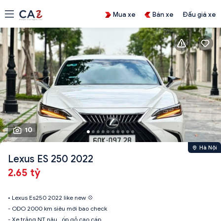
Mua xe
Bán xe
Đấu giá xe
10
Hà Nội
Lexus ES 250 2022
2.65 tỷ
• Lexus Es250 2022 like new 💠
- ODO 2000 km siêu mới bao check
- Xe trắng NT nâu , ốp gỗ cao cấp