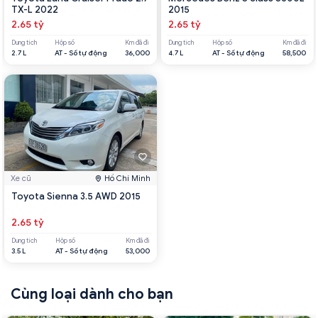
TX-L 2022
2015
2.65 tỷ
2.65 tỷ
Dung tích
Hộp số
Km đã đi
Dung tích
Hộp số
Km đã đi
2.7 L
AT - Số tự động
36,000
4.7 L
AT - Số tự động
58,500
Xe cũ
Hồ Chí Minh
Toyota Sienna 3.5 AWD 2015
2.65 tỷ
Dung tích
Hộp số
Km đã đi
3.5 L
AT - Số tự động
53,000
Cùng loại dành cho bạn