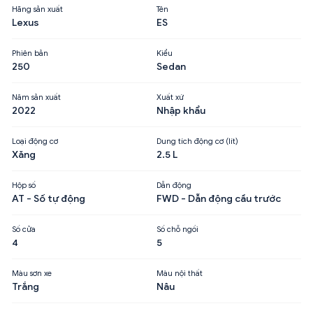
Hãng sản xuất
Tên
Lexus
ES
Phiên bản
Kiểu
250
Sedan
Năm sản xuất
Xuất xứ
2022
Nhập khẩu
Loại động cơ
Dung tích động cơ (lít)
Xăng
2.5 L
Hộp số
Dẫn động
AT - Số tự động
FWD - Dẫn động cầu trước
Số cửa
Số chỗ ngồi
4
5
Màu sơn xe
Màu nội thất
Trắng
Nâu