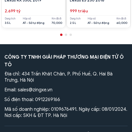
Lexus RX 350L 2019
Lexus ES 250 2016
2.699 tỷ
999 triệu
Dung tích
Hộp số
Km đã đi
Dung tích
Hộp số
Km đã đi
3.5 L
AT - Số tự động
70,000
2.5 L
AT - Số tự động
60,000
CÔNG TY TNHH GIẢI PHÁP THƯƠNG MẠI ĐIỆN TỬ Ô
TÔ
Địa chỉ: 434 Trần Khát Chân, P. Phố Huế, Q. Hai Bà
Trưng, Hà Nội
Email:
sales@zingxe.vn
Số điện thoại:
0912269166
Mã số doanh nghiệp: 0109676491. Ngày cấp: 08/01/2024.
Nơi cấp: SKH & ĐT TP. Hà Nội