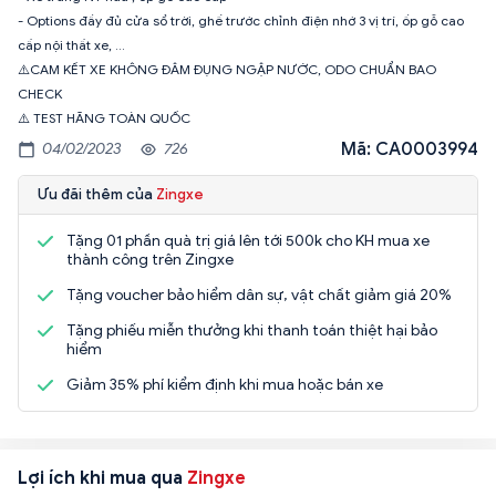
- Options đầy đủ cửa sổ trời, ghế trước chỉnh điện nhớ 3 vị trí, ốp gỗ cao
cấp nội thất xe, …
⚠️CAM KẾT XE KHÔNG ĐÂM ĐỤNG NGẬP NƯỚC, ODO CHUẨN BAO
CHECK
⚠️ TEST HÃNG TOÀN QUỐC
Mã: CA0003994
04/02/2023
726
Ưu đãi thêm của
Zingxe
Tặng 01 phần quà trị giá lên tới 500k cho KH mua xe
thành công trên Zingxe
Tặng voucher bảo hiểm dân sự, vật chất giảm giá 20%
Tặng phiếu miễn thưởng khi thanh toán thiệt hại bảo
hiểm
Giảm 35% phí kiểm định khi mua hoặc bán xe
Lợi ích khi mua qua
Zingxe