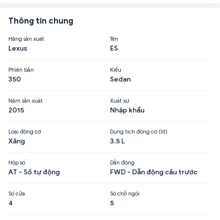
Thông tin chung
Hãng sản xuất
Tên
Lexus
ES
Phiên bản
Kiểu
350
Sedan
Năm sản xuất
Xuất xứ
2015
Nhập khẩu
Loại động cơ
Dung tích động cơ (lít)
Xăng
3.5 L
Hộp số
Dẫn động
AT - Số tự động
FWD - Dẫn động cầu trước
Số cửa
Số chỗ ngồi
4
5