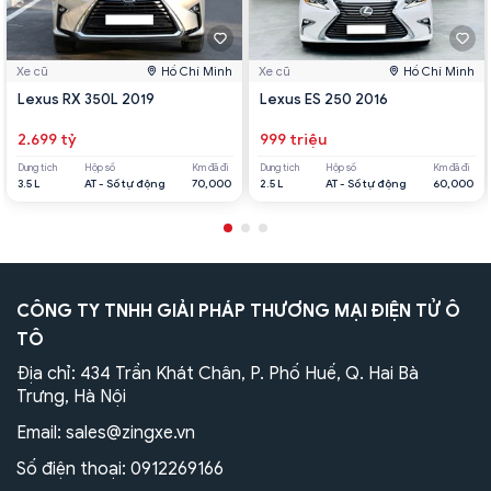
Xe cũ
Hồ Chí Minh
Xe cũ
Hồ Chí Minh
Lexus RX 350L 2019
Lexus ES 250 2016
2.699 tỷ
999 triệu
Dung tích
Hộp số
Km đã đi
Dung tích
Hộp số
Km đã đi
3.5 L
AT - Số tự động
70,000
2.5 L
AT - Số tự động
60,000
CÔNG TY TNHH GIẢI PHÁP THƯƠNG MẠI ĐIỆN TỬ Ô
TÔ
Địa chỉ: 434 Trần Khát Chân, P. Phố Huế, Q. Hai Bà
Trưng, Hà Nội
Email:
sales@zingxe.vn
Số điện thoại:
0912269166