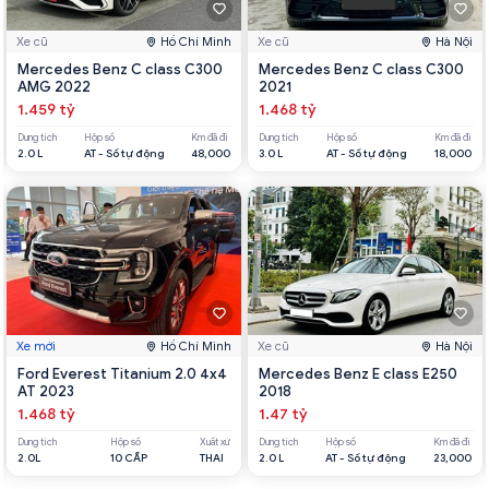
Xe cũ
Hồ Chí Minh
Xe cũ
Hà Nội
Mercedes Benz C class C300
Mercedes Benz C class C300
AMG 2022
2021
1.459 tỷ
1.468 tỷ
Dung tích
Hộp số
Km đã đi
Dung tích
Hộp số
Km đã đi
2.0 L
AT - Số tự động
48,000
3.0 L
AT - Số tự động
18,000
Xe mới
Hồ Chí Minh
Xe cũ
Hà Nội
Ford Everest Titanium 2.0 4x4
Mercedes Benz E class E250
AT 2023
2018
1.468 tỷ
1.47 tỷ
Dung tích
Hộp số
Xuất xứ
Dung tích
Hộp số
Km đã đi
2.0L
10 CẤP
THAI
2.0 L
AT - Số tự động
23,000