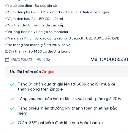
✅xe có cốp điện . Đá cốp xịn sò
✅Cụm đèn pha Bi-LED 2 bi kết hợp với dải LED định vị ban ngày
✅Cụm đèn hậu full LED Cửa sổ trời
✅Nội thất được trang bị da cao cấp
✅Vô lăng bọc da và ốp gỗ Shimamoku
✅Màn hình 7 inch với các cổng kết nối Bluetooth, USB, AUX... đầu DVD
✅Hệ thống âm thanh giải trí với 8 loa với
💴Giá tham khảo 1460 có thương lượng
Mã: CA0003550
05/01/2023
632
Ưu đãi thêm của
Zingxe
Tặng 01 phần quà trị giá lên tới 500k cho KH mua xe
thành công trên Zingxe
Tặng voucher bảo hiểm dân sự, vật chất giảm giá 20%
Tặng phiếu miễn thưởng khi thanh toán thiệt hại bảo
hiểm
Giảm 35% phí kiểm định khi mua hoặc bán xe