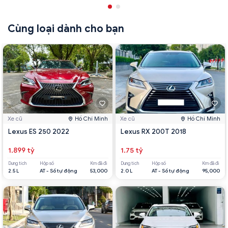
Cùng loại dành cho bạn
Xe cũ
Hồ Chí Minh
Xe cũ
Hồ Chí Minh
Lexus ES 250 2022
Lexus RX 200T 2018
1.899 tỷ
1.75 tỷ
Dung tích
Hộp số
Km đã đi
Dung tích
Hộp số
Km đã đi
2.5 L
AT - Số tự động
53,000
2.0 L
AT - Số tự động
95,000