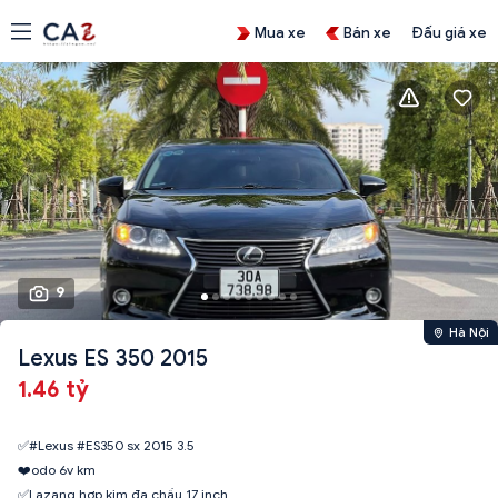
Mua xe
Bán xe
Đấu giá xe
9
Hà Nội
Lexus ES 350 2015
1.46 tỷ
✅#Lexus #ES350 sx 2015 3.5
❤️odo 6v km
✅Lazang hợp kim đa chấu 17 inch