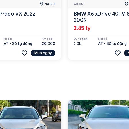
Hà Nội
Xe cũ
Prado VX 2022
BMW X6 xDrive 40i M 
2009
2.85 tỷ
Hộp số
Km đã đi
Dung tích
Hộp số
AT - Số tự động
20,000
3.0L
AT - Số tự động
Mua ngay