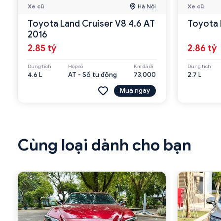
Xe cũ
Hà Nội
Xe cũ
Toyota Land Cruiser V8 4.6 AT
Toyota 
2016
2.85 tỷ
2.86 tỷ
Dung tích
Hộp số
Km đã đi
Dung tích
4.6 L
AT - Số tự động
73,000
2.7 L
Mua ngay
Cùng loại dành cho bạn