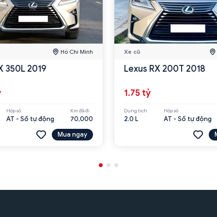
Hồ Chí Minh
Xe cũ
X 350L 2019
Lexus RX 200T 2018
ỷ
1.75 tỷ
Hộp số
Km đã đi
Dung tích
Hộp số
AT - Số tự động
70,000
2.0 L
AT - Số tự động
Mua ngay