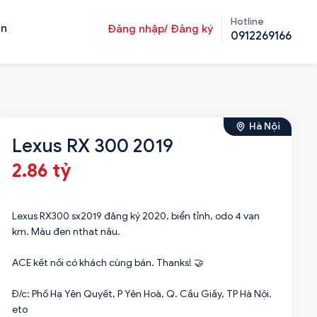
Hotline
ản
Đăng nhập/ Đăng ký
0912269166
Hà Nội
Lexus RX 300 2019
2.86 tỷ
Lexus RX300 sx2019 đăng ký 2020, biển tỉnh, odo 4 vạn
km. Màu đen nthat nâu.
ACE kết nối có khách cùng bán. Thanks! 🤝
Đ/c: Phố Hạ Yên Quyết, P Yên Hoà, Q. Cầu Giấy, TP Hà Nội.
eto