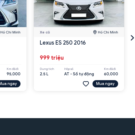
Hồ Chí Minh
Xe cũ
Hồ Chí Minh
Lexus ES 250 2016
999 triệu
Km đã đi
Dung tích
Hộp số
Km đã đi
95,000
2.5 L
AT - Số tự động
60,000
Mua ngay
Mua ngay