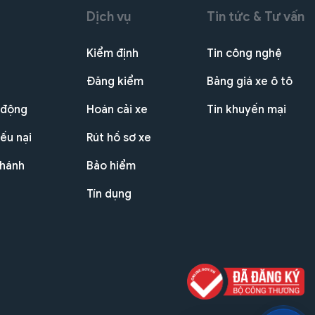
Dịch vụ
Tin tức & Tư vấn
Kiểm định
Tin công nghệ
Đăng kiểm
Bảng giá xe ô tô
 động
Hoán cải xe
Tin khuyến mại
ếu nại
Rút hồ sơ xe
nhánh
Bảo hiểm
Tín dụng