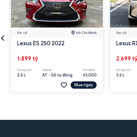
Xe cũ
Hồ Chí Minh
Xe cũ
Lexus ES 250 2022
Lexus R
1.899 tỷ
2.699 t
Dung tích
Hộp số
Km đã đi
Dung tích
2.5 L
AT - Số tự động
53,000
3.5 L
Mua ngay