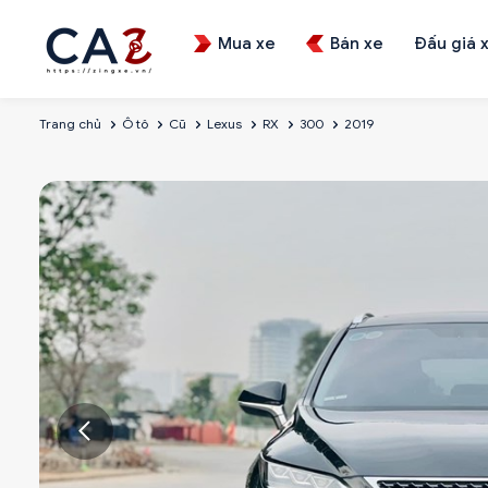
Mua xe
Bán xe
Đấu giá 
Trang chủ
Ô tô
Cũ
Lexus
RX
300
2019