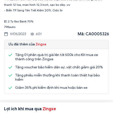
thanh 12 loa, màn hình 12,3 inch, sạc ko dây…v.v
- Biển TP Sang Tên Tiết Kiệm 20Tr, Odo 3v
💵 2 Ty 8xx Bank 70%
798auto
Mã: CA0005326
11/05/2023
601
Ưu đãi thêm của
Zingxe
Tặng 01 phần quà trị giá lên tới 500k cho KH mua xe
thành công trên Zingxe
Tặng voucher bảo hiểm dân sự, vật chất giảm giá 20%
Tặng phiếu miễn thưởng khi thanh toán thiệt hại bảo
hiểm
Giảm 35% phí kiểm định khi mua hoặc bán xe
Lợi ích khi mua qua
Zingxe