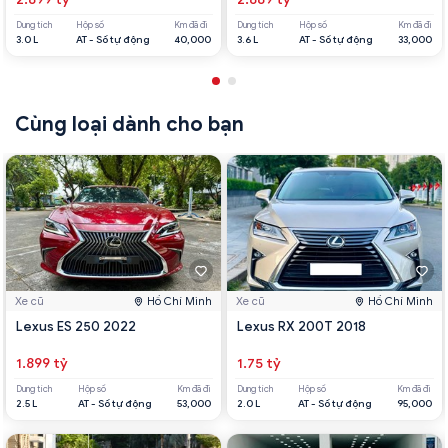
Dung tích
Hộp số
Km đã đi
Dung tích
Hộp số
Km đã đi
3.0 L
AT - Số tự động
40,000
3.6 L
AT - Số tự động
33,000
Cùng loại dành cho bạn
Xe cũ
Hồ Chí Minh
Xe cũ
Hồ Chí Minh
Lexus ES 250 2022
Lexus RX 200T 2018
1.899 tỷ
1.75 tỷ
Dung tích
Hộp số
Km đã đi
Dung tích
Hộp số
Km đã đi
2.5 L
AT - Số tự động
53,000
2.0 L
AT - Số tự động
95,000