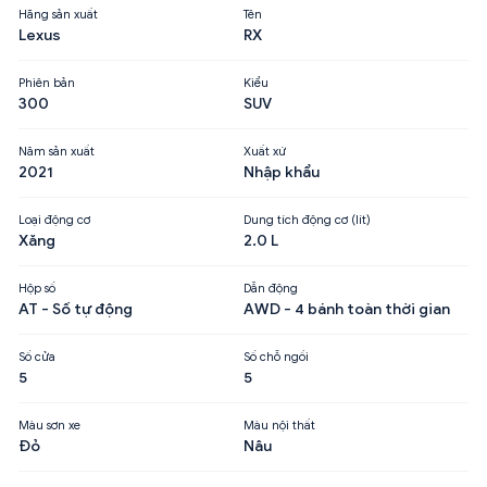
Hãng sản xuất
Tên
Lexus
RX
Phiên bản
Kiểu
300
SUV
Năm sản xuất
Xuất xứ
2021
Nhập khẩu
Loại động cơ
Dung tích động cơ (lít)
Xăng
2.0 L
Hộp số
Dẫn động
AT - Số tự động
AWD - 4 bánh toàn thời gian
Số cửa
Số chỗ ngồi
5
5
Màu sơn xe
Màu nội thất
Đỏ
Nâu