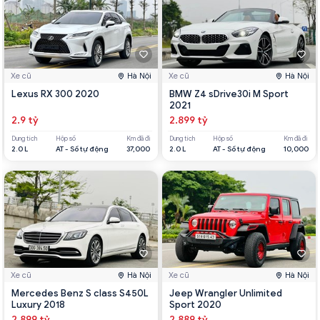
Xe cũ
Hà Nội
Xe cũ
Hà Nội
Lexus RX 300 2020
BMW Z4 sDrive30i M Sport
2021
2.9 tỷ
2.899 tỷ
Dung tích
Hộp số
Km đã đi
Dung tích
Hộp số
Km đã đi
2.0 L
AT - Số tự động
37,000
2.0 L
AT - Số tự động
10,000
Xe cũ
Hà Nội
Xe cũ
Hà Nội
Mercedes Benz S class S450L
Jeep Wrangler Unlimited
Luxury 2018
Sport 2020
2.899 tỷ
2.889 tỷ