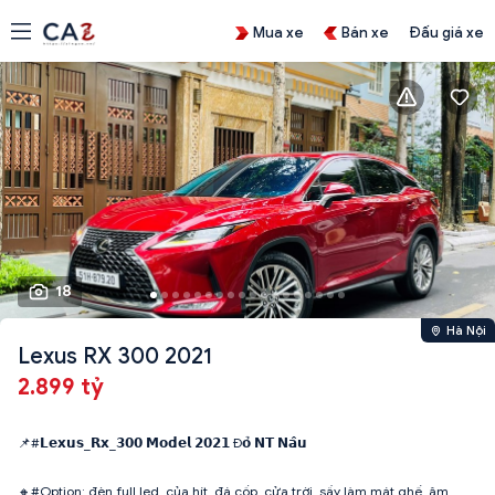
Mua xe
Bán xe
Đấu giá xe
18
Hà Nội
Lexus RX 300 2021
2.899 tỷ
📌#𝗟𝗲𝘅𝘂𝘀_𝗥𝘅_𝟯𝟬𝟬 𝗠𝗼𝗱𝗲𝗹 𝟮𝟬𝟮𝟭 Đ𝗼̉ 𝗡𝗧 𝗡𝗮̂𝘂
🔸#Option: đèn full led, của hít, đá cốp, cửa trời, sấy làm mát ghế, âm