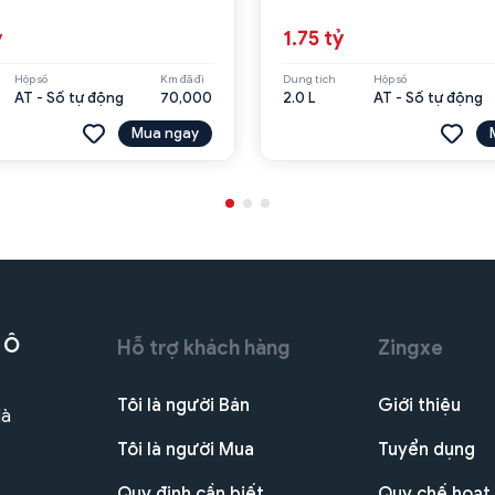
ỷ
1.75 tỷ
Hộp số
Km đã đi
Dung tích
Hộp số
AT - Số tự động
70,000
2.0 L
AT - Số tự động
Mua ngay
 Ô
Hỗ trợ khách hàng
Zingxe
Tôi là người Bán
Giới thiệu
Hà
Tôi là người Mua
Tuyển dụng
Quy định cần biết
Quy chế hoạt