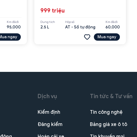
999 triệu
Km đã đi
Dung tích
Hộp số
Km đã đi
95,000
2.5 L
AT - Số tự động
60,000
Mua ngay
Mua ngay
Dịch vụ
Tin tức & Tư vấn
Kiểm định
Tin công nghệ
Đăng kiểm
Bảng giá xe ô tô
 động
Hoán cải xe
Tin khuyến mại