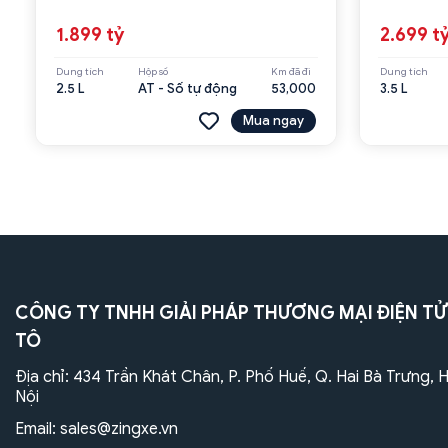
1.899 tỷ
2.699 t
Dung tích
Hộp số
Km đã đi
Dung tích
2.5 L
AT - Số tự động
53,000
3.5 L
Mua ngay
CÔNG TY TNHH GIẢI PHÁP THƯƠNG MẠI ĐIỆN TỬ
TÔ
Địa chỉ: 434 Trần Khát Chân, P. Phố Huế, Q. Hai Bà Trưng, 
Nội
Email:
sales@zingxe.vn