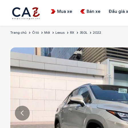
Mua xe
Bán xe
Đấu giá 
Trang chủ
Ô tô
Mới
Lexus
RX
350L
2022