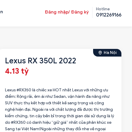
Hotline
ản
Đăng nhập/ Đăng ký
0912269166
Hà Nội
Lexus RX 350L 2022
4.13 tỷ
Lexus #RX350 là chiếc xe HOT nhất Lexus với những ưu
điểm: Rộng rãi, êm ái như Sedan, vận hành đa năng như
SUV thực thụ kết hợp với thiết kế sang trọng và công
nghệ hiện đại. Ngoài ra với chất lượng đã được thị trường
kiểm chứng, tin cậy bền bỉ trong thời gian dài sử dụng là lý
do #RX350 có danh hiệu “giữ giá” nhất của phân khúc xe
Sang tại Việt Nam!Ngoài những thay đổi nhẹ về ngoại