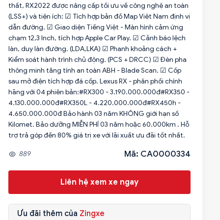
thất, RX2022 được nâng cấp tối ưu về công nghệ an toàn
(LSS+) và tiện ích: ☑ Tích hợp bản đồ Map Việt Nam định vị
dẫn đường. ☑ Giao diện Tiếng Việt - Màn hình cảm ứng
chạm 12,3 Inch, tích hợp Apple Car Play. ☑ Cảnh báo lệch
làn, duy làn đường. (LDA,LKA) ☑ Phanh khoảng cách +
Kiểm soát hành trình chủ động. (PCS + DRCC) ☑ Đèn pha
thông minh tăng tính an toàn ABH - Blade Scan. ☑ Cốp
sau mở điện tích hợp đá cốp. Lexus RX - phân phối chính
hãng với 04 phiên bản:#RX300 - 3.190.000.000đ#RX350 -
4.130.000.000đ#RX350L - 4.220.000.000đ#RX450h -
4.650.000.000đ Bảo hành 03 năm KHÔNG giới hạn số
Kilomet. Bảo dưỡng MIỄN PHÍ 03 năm hoặc 60.000km . Hỗ
trợ trả góp đến 80% giá trị xe với lãi xuất ưu đãi tốt nhất.
Mã: CA0000334
889
Liên hệ xem xe ngay
Ưu đãi thêm của
Zingxe