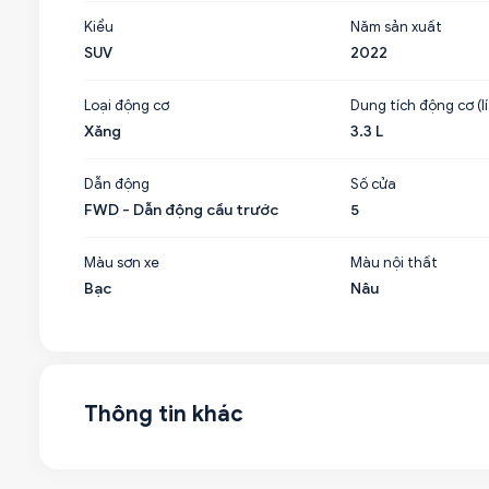
Kiểu
Năm sản xuất
SUV
2022
Loại động cơ
Dung tích động cơ (lí
Xăng
3.3 L
Dẫn động
Số cửa
FWD - Dẫn động cầu trước
5
Màu sơn xe
Màu nội thất
Bạc
Nâu
Thông tin khác