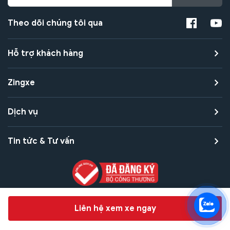
Theo dõi chúng tôi qua
Hỗ trợ khách hàng
Zingxe
Dịch vụ
Tin tức & Tư vấn
Copyright © 2021 Zingxe. All rights reserved
Chat hỗ trợ
Liên hệ xem xe ngay
Bảo mật thanh toán
Bảo mật quyền riêng tư
Điều khoản sử dụng
Bản quyền tác giả