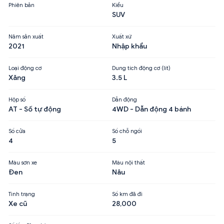
Phiên bản
Kiểu
SUV
Năm sản xuất
Xuất xứ
2021
Nhập khẩu
Loại động cơ
Dung tích động cơ (lít)
Xăng
3.5 L
Hộp số
Dẫn động
AT - Số tự động
4WD - Dẫn động 4 bánh
Số cửa
Số chỗ ngồi
4
5
Màu sơn xe
Màu nội thất
Đen
Nâu
Tình trạng
Số km đã đi
Xe cũ
28,000