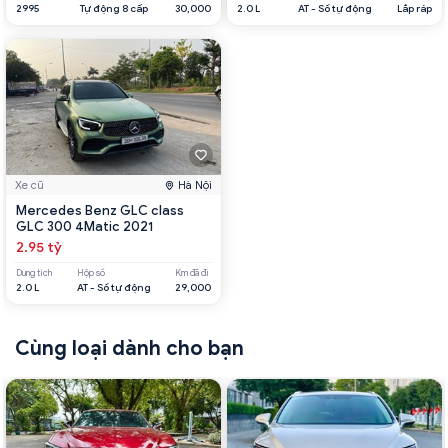
2995
Tự động 8 cấp
30,000
2.0 L
AT - Số tự động
Lắp ráp
Xe cũ
Hà Nội
Mercedes Benz GLC class
GLC 300 4Matic 2021
2.95 tỷ
Dung tích
Hộp số
Km đã đi
2.0 L
AT - Số tự động
29,000
Cùng loại dành cho bạn