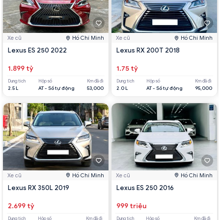
Xe cũ
Hồ Chí Minh
Xe cũ
Hồ Chí Minh
Lexus ES 250 2022
Lexus RX 200T 2018
1.899 tỷ
1.75 tỷ
Dung tích
Hộp số
Km đã đi
Dung tích
Hộp số
Km đã đi
2.5 L
AT - Số tự động
53,000
2.0 L
AT - Số tự động
95,000
Xe cũ
Hồ Chí Minh
Xe cũ
Hồ Chí Minh
Lexus RX 350L 2019
Lexus ES 250 2016
2.699 tỷ
999 triệu
Dung tích
Hộp số
Km đã đi
Dung tích
Hộp số
Km đã đi