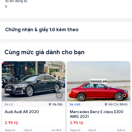
Số lần đăng ký
1
Chứng nhận & giấy tờ kèm theo
Cùng mức giá dành cho bạn
Xe cũ
Hà Nội
Xe mới
Hồ Chí Minh
Audi Audi A8 2020
Mercedes Benz E class E300
AMG 2021
2.95 tỷ
2.95 tỷ
Dung tích
Hộp số
Km đã đi
Dung tích
Hộp số
Xuất xứ