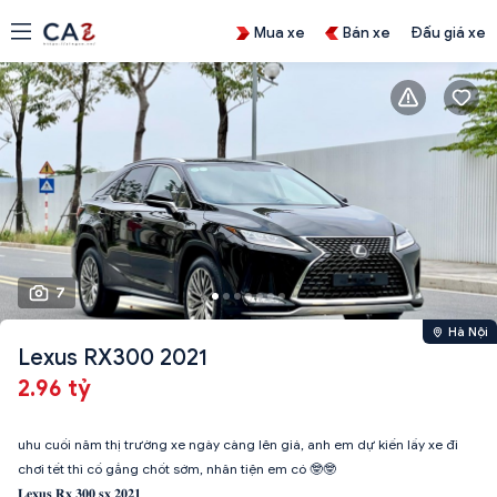
Mua xe
Bán xe
Đấu giá xe
7
Hà Nội
Lexus RX300 2021
2.96 tỷ
uhu cuối năm thị trường xe ngày càng lên giá, anh em dự kiến lấy xe đi
chơi tết thì cố gắng chốt sớm, nhân tiện em có 🤓🤓
𝐋𝐞𝐱𝐮𝐬 𝐑𝐱 𝟑𝟎𝟎 𝐬𝐱 𝟐𝟎𝟐𝟏