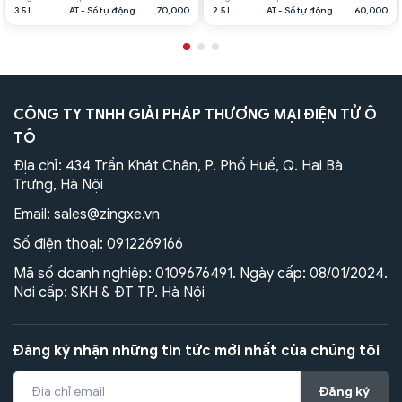
3.5 L
AT - Số tự động
70,000
2.5 L
AT - Số tự động
60,000
CÔNG TY TNHH GIẢI PHÁP THƯƠNG MẠI ĐIỆN TỬ Ô
TÔ
Địa chỉ: 434 Trần Khát Chân, P. Phố Huế, Q. Hai Bà
Trưng, Hà Nội
Email:
sales@zingxe.vn
Số điện thoại:
0912269166
Mã số doanh nghiệp: 0109676491. Ngày cấp: 08/01/2024.
Nơi cấp: SKH & ĐT TP. Hà Nội
Đăng ký nhận những tin tức mới nhất của chúng tôi
Đăng ký