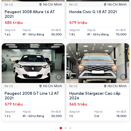
Xe cũ
Hồ Chí Minh
Xe cũ
Hồ Chí Minh
Peugeot 3008 Allure 1.6 AT
Honda Civic G 1.8 AT 2021
2021
585 triệu
579 triệu
Dung tích
Hộp số
Km đã đi
Dung tích
Hộp số
Km đã đi
1.6 L
AT - Số tự động
30,000
1.8 L
AT - Số tự động
70,000
Xe cũ
Hồ Chí Minh
Xe cũ
Hồ Chí Minh
Peugeot 2008 GT Line 1.2 AT
Hyundai Stargazer Cao cấp
2021
2024
579 triệu
565 triệu
Dung tích
Hộp số
Km đã đi
Dung tích
Hộp số
Km đã đi
1.2 L
AT - Số tự động
30,000
1.5
Cvt
18,000