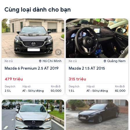
Cùng loại dành cho bạn
Xe cũ
Hồ Chí Minh
Xe cũ
Quảng Nam
Mazda 6 Premium 2.5 AT 2019
Mazda 2 1.5 AT 2015
479 triệu
315 triệu
Dung tích
Hộp số
Km đã đi
Dung tích
Hộp số
Km đã đi
2.5 L
AT - Số tự động
50,000
1.5 L
AT - Số tự động
82,000