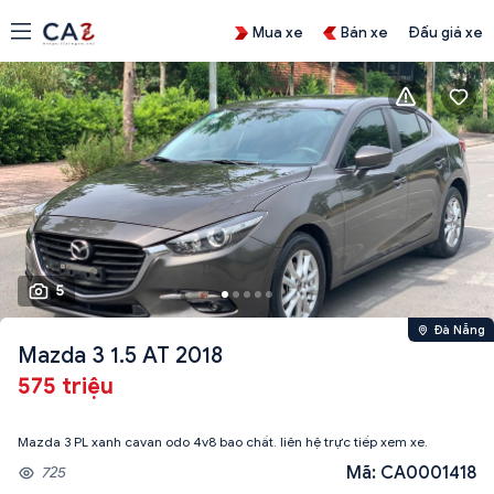
Mua xe
Bán xe
Đấu giá xe
5
Đà Nẵng
Mazda 3 1.5 AT 2018
575 triệu
Mazda 3 PL xanh cavan odo 4v8 bao chất. liên hệ trực tiếp xem xe.
Mã: CA0001418
725