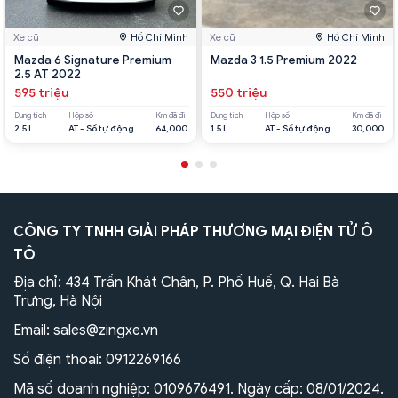
Xe cũ
Hồ Chí Minh
Xe cũ
Hồ Chí Minh
Mazda 6 Signature Premium
Mazda 3 1.5 Premium 2022
2.5 AT 2022
595 triệu
550 triệu
Dung tích
Hộp số
Km đã đi
Dung tích
Hộp số
Km đã đi
2.5 L
AT - Số tự động
64,000
1.5 L
AT - Số tự động
30,000
CÔNG TY TNHH GIẢI PHÁP THƯƠNG MẠI ĐIỆN TỬ Ô
TÔ
Địa chỉ: 434 Trần Khát Chân, P. Phố Huế, Q. Hai Bà
Trưng, Hà Nội
Email:
sales@zingxe.vn
Số điện thoại:
0912269166
Mã số doanh nghiệp: 0109676491. Ngày cấp: 08/01/2024.