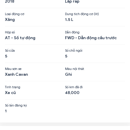
2018
Lắp ráp
Loại động cơ
Dung tích động cơ (lít)
Xăng
1.5 L
Hộp số
Dẫn động
AT - Số tự động
FWD - Dẫn động cầu trước
Số cửa
Số chỗ ngồi
5
5
Màu sơn xe
Màu nội thất
Xanh Cavan
Ghi
Tình trạng
Số km đã đi
Xe cũ
48,000
Số lần đăng ký
1