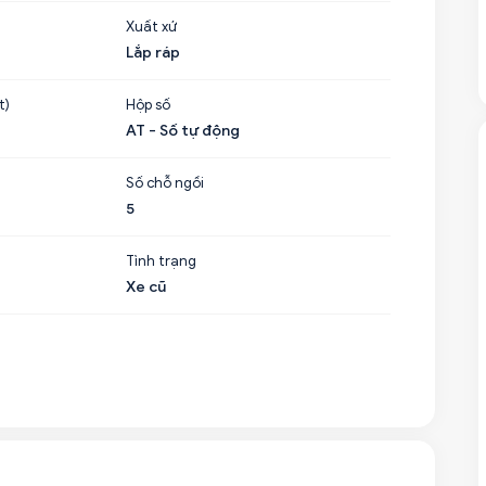
Xuất xứ
Lắp ráp
t)
Hộp số
AT - Số tự động
Số chỗ ngồi
5
Tình trạng
Xe cũ