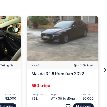
Quảng Nam
Xe cũ
Hồ Chí Minh
Mazda 3 1.5 Premium 2022
550 triệu
Km đã đi
Dung tích
Hộp số
Km đã đi
82,000
1.5 L
AT - Số tự động
30,000
Mua ngay
Mua ngay