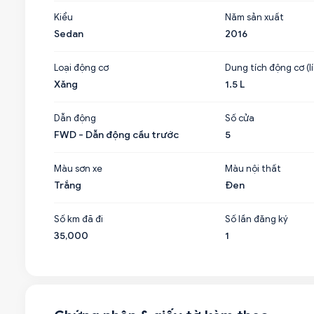
Kiểu
Năm sản xuất
Sedan
2016
Loại động cơ
Dung tích động cơ (lí
Xăng
1.5 L
Dẫn động
Số cửa
FWD - Dẫn động cầu trước
5
Màu sơn xe
Màu nội thất
Trắng
Đen
Số km đã đi
Số lần đăng ký
35,000
1