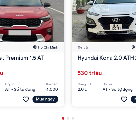
Hồ Chí Minh
Xe cũ
et Premium 1.5 AT
Hyundai Kona 2.0 ATH
ệu
530 triệu
Hộp số
Km đã đi
Dung tích
Hộp số
AT - Số tự động
4,000
2.0 L
AT - Số tự động
Mua ngay