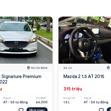
Hồ Chí Minh
Xe cũ
 Signature Premium
Mazda 2 1.5 AT 2015
2022
ệu
315 triệu
Hộp số
Km đã đi
Dung tích
Hộp số
AT - Số tự động
64,000
1.5 L
AT - Số tự động
Mua ngay