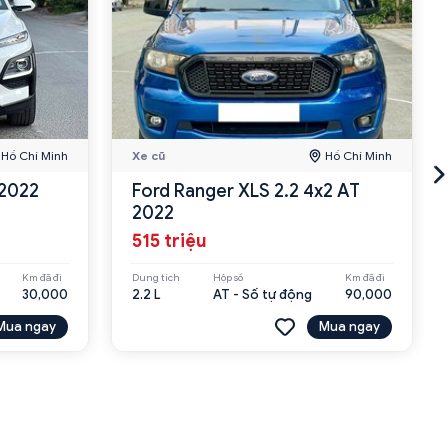
Hồ Chí Minh
Xe cũ
Hồ Chí Minh
 2022
Ford Ranger XLS 2.2 4x2 AT
2022
515 triệu
Km đã đi
Dung tích
Hộp số
Km đã đi
30,000
2.2 L
AT - Số tự động
90,000
Mua ngay
Mua ngay