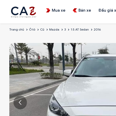
Mua xe
Bán xe
Đấu giá 
Trang chủ
Ô tô
Cũ
Mazda
3
1.5 AT Sedan
2016