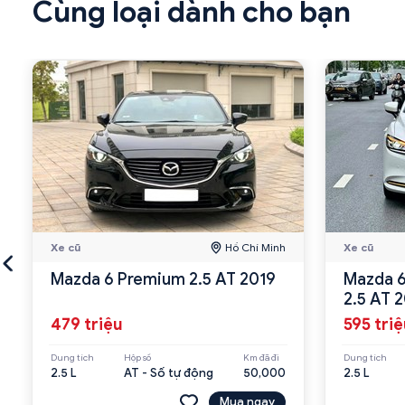
Cùng loại dành cho bạn
Xe cũ
Hồ Chí Minh
Xe cũ
Mazda 6 Premium 2.5 AT 2019
Mazda 6
2.5 AT 
479 triệu
595 tri
Dung tích
Hộp số
Km đã đi
Dung tích
2.5 L
AT - Số tự động
50,000
2.5 L
Mua ngay