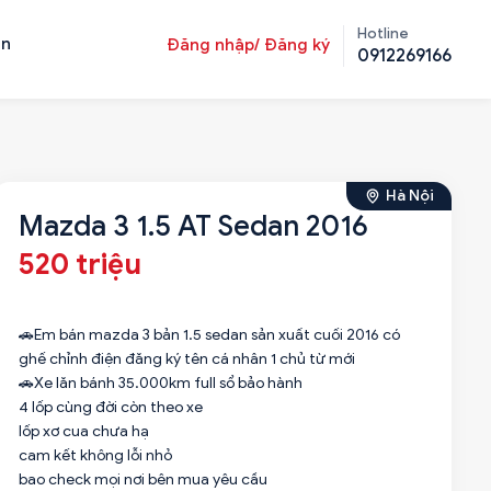
Hotline
ản
Đăng nhập/ Đăng ký
0912269166
Hà Nội
Mazda 3 1.5 AT Sedan 2016
520 triệu
🚗Em bán mazda 3 bản 1.5 sedan sản xuất cuối 2016 có
ghế chỉnh điện đăng ký tên cá nhân 1 chủ từ mới
🚗Xe lăn bánh 35.000km full sổ bảo hành
4 lốp cùng đời còn theo xe
lốp xơ cua chưa hạ
cam kết không lỗi nhỏ
bao check mọi nơi bên mua yêu cầu