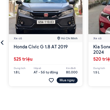
Xe cũ
Hồ Chí Minh
Xe cũ
Honda Civic G 1.8 AT 2019
Kia Son
2024
525 triệu
520 tri
Dung tích
Hộp số
Km đã đi
Dung tích
1.8 L
AT - Số tự động
80,000
1.5 L
Mua ngay