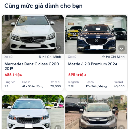
Cùng mức giá dành cho bạn
Xe cũ
Hồ Chí Minh
Xe cũ
Hồ Chí Minh
Mercedes Benz C class C200
Mazda 6 2.0 Premium 2024
2019
686 triệu
695 triệu
Dung tích
Hộp số
Km đã đi
Dung tích
Hộp số
Km đã đi
1.5 L
AT - Số tự động
70,000
2.0 L
AT - Số tự động
60,000