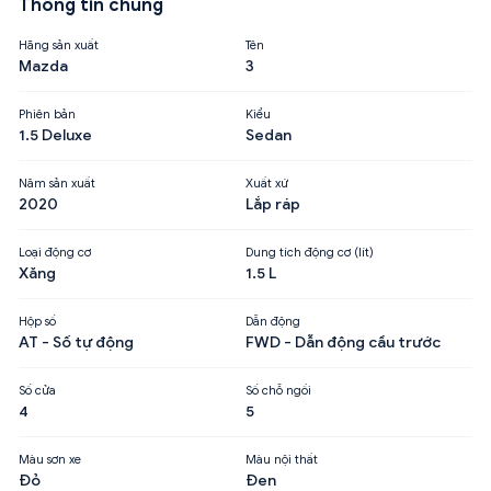
Thông tin chung
Hãng sản xuất
Tên
Mazda
3
Phiên bản
Kiểu
1.5 Deluxe
Sedan
Năm sản xuất
Xuất xứ
2020
Lắp ráp
Loại động cơ
Dung tích động cơ (lít)
Xăng
1.5 L
Hộp số
Dẫn động
AT - Số tự động
FWD - Dẫn động cầu trước
Số cửa
Số chỗ ngồi
4
5
Màu sơn xe
Màu nội thất
Đỏ
Đen