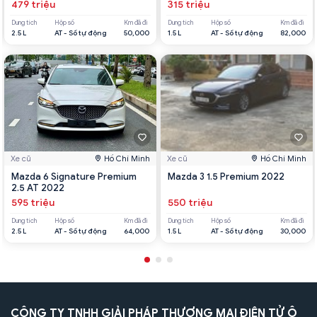
479 triệu
315 triệu
Dung tích
Hộp số
Km đã đi
Dung tích
Hộp số
Km đã đi
2.5 L
AT - Số tự động
50,000
1.5 L
AT - Số tự động
82,000
Xe cũ
Hồ Chí Minh
Xe cũ
Hồ Chí Minh
Mazda 6 Signature Premium
Mazda 3 1.5 Premium 2022
2.5 AT 2022
595 triệu
550 triệu
Dung tích
Hộp số
Km đã đi
Dung tích
Hộp số
Km đã đi
2.5 L
AT - Số tự động
64,000
1.5 L
AT - Số tự động
30,000
CÔNG TY TNHH GIẢI PHÁP THƯƠNG MẠI ĐIỆN TỬ Ô