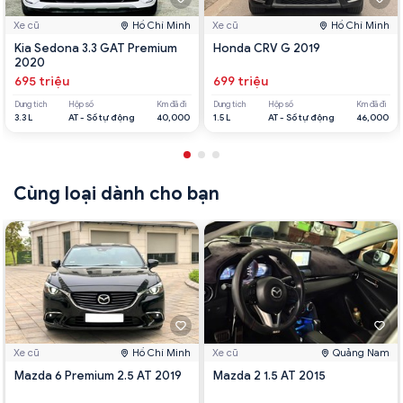
Xe cũ
Hồ Chí Minh
Xe cũ
Hồ Chí Minh
Kia Sedona 3.3 GAT Premium
Honda CRV G 2019
2020
695 triệu
699 triệu
Dung tích
Hộp số
Km đã đi
Dung tích
Hộp số
Km đã đi
3.3 L
AT - Số tự động
40,000
1.5 L
AT - Số tự động
46,000
Cùng loại dành cho bạn
Xe cũ
Hồ Chí Minh
Xe cũ
Quảng Nam
Mazda 6 Premium 2.5 AT 2019
Mazda 2 1.5 AT 2015