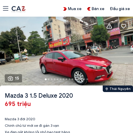
Mua xe
Bán xe
Đấu giá xe
15
Thái Nguyên
Mazda 3 1.5 Deluxe 2020
695 triệu
Mazda 3 đời 2020
Chính chủ từ mới xe đi gần 3 vạn
Xe đẹp gắt không lỗi nhỏ bao test hãng