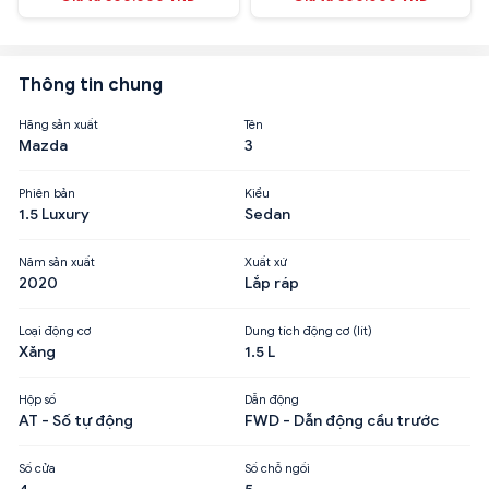
Thông tin chung
Hãng sản xuất
Tên
Mazda
3
Phiên bản
Kiểu
1.5 Luxury
Sedan
Năm sản xuất
Xuất xứ
2020
Lắp ráp
Loại động cơ
Dung tích động cơ (lít)
Xăng
1.5 L
Hộp số
Dẫn động
AT - Số tự động
FWD - Dẫn động cầu trước
Số cửa
Số chỗ ngồi