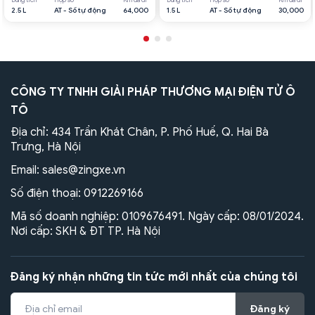
2.5 L
AT - Số tự động
64,000
1.5 L
AT - Số tự động
30,000
CÔNG TY TNHH GIẢI PHÁP THƯƠNG MẠI ĐIỆN TỬ Ô
TÔ
Địa chỉ: 434 Trần Khát Chân, P. Phố Huế, Q. Hai Bà
Trưng, Hà Nội
Email:
sales@zingxe.vn
Số điện thoại:
0912269166
Mã số doanh nghiệp: 0109676491. Ngày cấp: 08/01/2024.
Nơi cấp: SKH & ĐT TP. Hà Nội
Đăng ký nhận những tin tức mới nhất của chúng tôi
Đăng ký