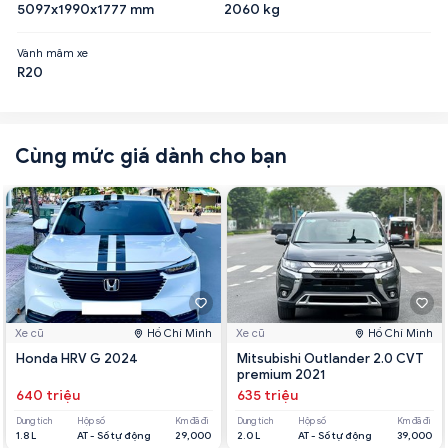
5097x1990x1777 mm
2060 kg
Vành mâm xe
R20
Cùng mức giá dành cho bạn
Xe cũ
Hồ Chí Minh
Xe cũ
Hồ Chí Minh
Honda HRV G 2024
Mitsubishi Outlander 2.0 CVT
premium 2021
640 triệu
635 triệu
Dung tích
Hộp số
Km đã đi
Dung tích
Hộp số
Km đã đi
1.8 L
AT - Số tự động
29,000
2.0 L
AT - Số tự động
39,000