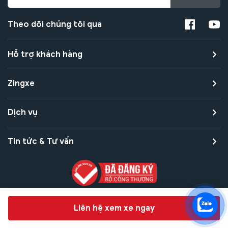
Theo dõi chúng tôi qua
Hỗ trợ khách hàng
Zingxe
Dịch vụ
Tin tức & Tư vấn
Copyright © 2021 Zingxe. All rights reserved
Chat hỗ trợ
Liên hệ xem xe ngay
Bảo mật thanh toán
Bảo mật quyền riêng tư
Điều khoản sử dụng
Bản quyền tác giả