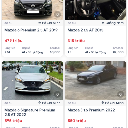
Xe cũ
Hồ Chí Minh
Xe cũ
Quảng Nam
Mazda 6 Premium 2.5 AT 2019
Mazda 2 1.5 AT 2015
479 triệu
315 triệu
Dung tích
Hộp số
Km đã đi
Dung tích
Hộp số
Km đã đi
2.5 L
AT - Số tự động
50,000
1.5 L
AT - Số tự động
82,000
Xe cũ
Hồ Chí Minh
Xe cũ
Hồ Chí Minh
Mazda 6 Signature Premium
Mazda 3 1.5 Premium 2022
2.5 AT 2022
595 triệu
550 triệu
Dung tích
Hộp số
Km đã đi
Dung tích
Hộp số
Km đã đi