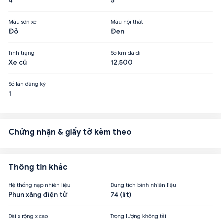
4
5
Màu sơn xe
Màu nội thất
Đỏ
Đen
Tình trạng
Số km đã đi
Xe cũ
12,500
Số lần đăng ký
1
Chứng nhận & giấy tờ kèm theo
Thông tin khác
Hệ thống nạp nhiên liệu
Dung tích bình nhiên liệu
Phun xăng điện tử
74 (lít)
Dài x rộng x cao
Trọng lượng không tải