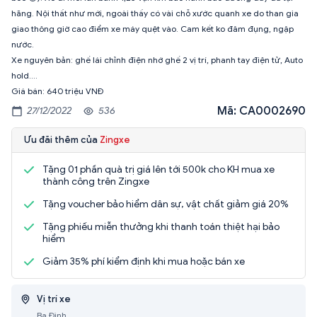
hãng. Nội thất như mới, ngoài thấy có vài chỗ xước quanh xe do than gia
giao thông giờ cao điểm xe máy quệt vào. Cam kết ko đâm đụng, ngập
nước.
Xe nguyên bản: ghế lái chỉnh điện nhớ ghế 2 vị trí, phanh tay điện tử, Auto
hold....
Mã: CA0002690
27/12/2022
536
Ưu đãi thêm của
Zingxe
Tặng 01 phần quà trị giá lên tới 500k cho KH mua xe
thành công trên Zingxe
Tặng voucher bảo hiểm dân sự, vật chất giảm giá 20%
Tặng phiếu miễn thưởng khi thanh toán thiệt hại bảo
hiểm
Giảm 35% phí kiểm định khi mua hoặc bán xe
Vị trí xe
Ba Đình