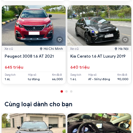
Xe cũ
Hồ Chí Minh
Xe cũ
Hà Nội
Peugeot 3008 1.6 AT 2021
Kia Cerato 1.6 AT Luxury 2019
645 triệu
640 triệu
Dung tích
Hộp số
Km đã đi
Dung tích
Hộp số
Km đã đi
1.6L
tự động
66,000
1.6 L
AT - Số tự động
90,000
Cùng loại dành cho bạn