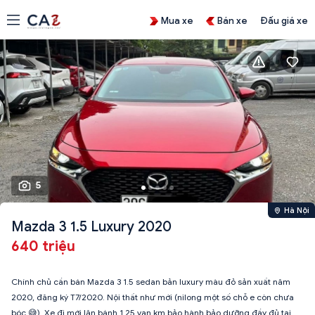
Mua xe
Bán xe
Đấu giá xe
5
Hà Nội
Mazda 3 1.5 Luxury 2020
640 triệu
Chính chủ cần bán Mazda 3 1.5 sedan bản luxury màu đỏ sản xuất năm
2020, đăng ký T7/2020. Nội thất như mới (nilong một số chỗ e còn chưa
bóc 😅). Xe đi mới lăn bánh 1,25 vạn km bảo hành bảo dưỡng đầy đủ tại