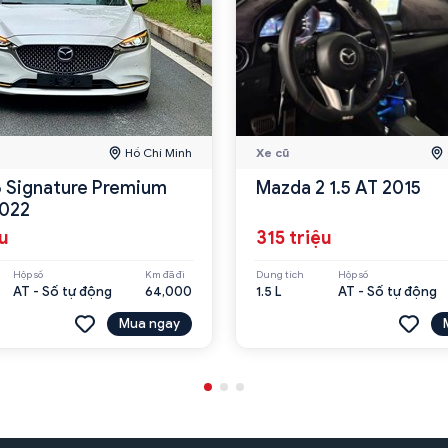
Hồ Chí Minh
Xe cũ
 Signature Premium
Mazda 2 1.5 AT 2015
2022
ệu
315 triệu
Hộp số
Km đã đi
Dung tích
Hộp số
AT - Số tự động
64,000
1.5 L
AT - Số tự động
Mua ngay