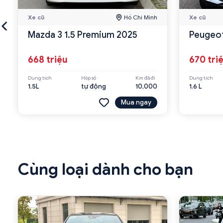
Xe cũ
Hồ Chí Minh
Xe cũ
Mazda 3 1.5 Premium 2025
Peugeot
668 triệu
670 tri
Dung tích
Hộp số
Km đã đi
Dung tích
1.5L
tự động
10,000
1.6 L
Mua ngay
Cùng loại dành cho bạn