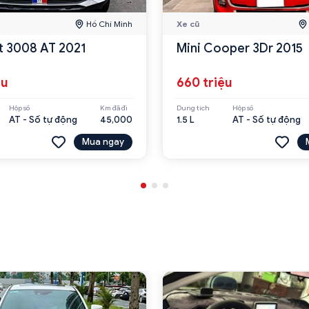
Hồ Chí Minh
Xe cũ
 3008 AT 2021
Mini Cooper 3Dr 2015
ệu
660 triệu
Hộp số
Km đã đi
Dung tích
Hộp số
AT - Số tự động
45,000
1.5 L
AT - Số tự động
Mua ngay