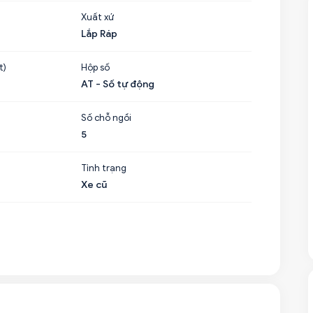
Xuất xứ
Lắp Ráp
t)
Hộp số
AT - Số tự động
Số chỗ ngồi
5
Tình trạng
Xe cũ