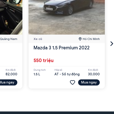
Quảng Nam
Xe cũ
Hồ Chí Minh
Mazda 3 1.5 Premium 2022
550 triệu
Km đã đi
Dung tích
Hộp số
Km đã đi
82,000
1.5 L
AT - Số tự động
30,000
Mua ngay
Mua ngay