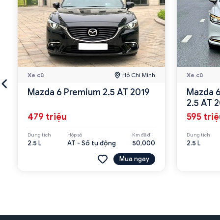
Xe cũ
Hồ Chí Minh
Xe cũ
Mazda 6 Premium 2.5 AT 2019
Mazda 6
2.5 AT 
479 triệu
595 tri
Dung tích
Hộp số
Km đã đi
Dung tích
2.5 L
AT - Số tự động
50,000
2.5 L
Mua ngay