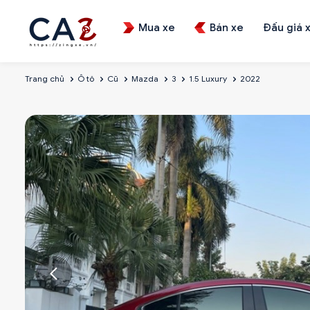
Mua xe
Bán xe
Đấu giá 
Trang chủ
Ô tô
Cũ
Mazda
3
1.5 Luxury
2022