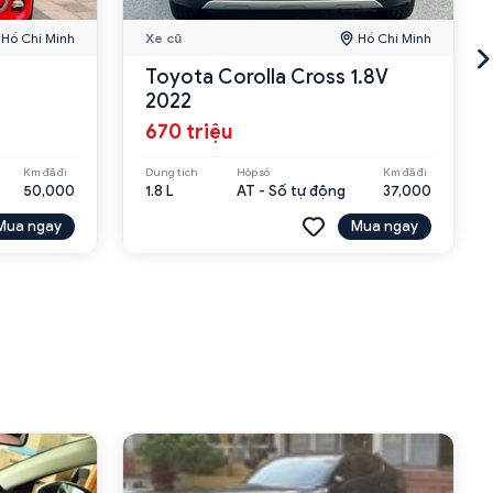
Hồ Chí Minh
Xe cũ
Hồ Chí Minh
Toyota Corolla Cross 1.8V
2022
670 triệu
Km đã đi
Dung tích
Hộp số
Km đã đi
50,000
1.8 L
AT - Số tự động
37,000
Mua ngay
Mua ngay