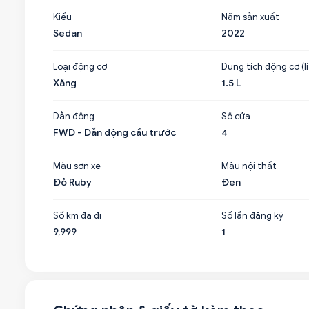
Kiểu
Năm sản xuất
Sedan
2022
Loại động cơ
Dung tích động cơ (lí
Xăng
1.5 L
Dẫn động
Số cửa
FWD - Dẫn động cầu trước
4
Màu sơn xe
Màu nội thất
Đỏ Ruby
Đen
Số km đã đi
Số lần đăng ký
9,999
1