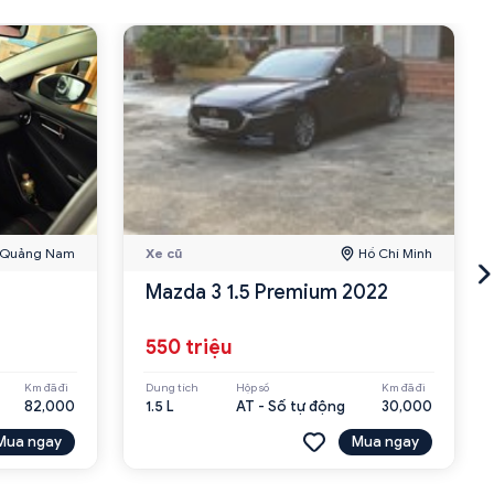
Quảng Nam
Xe cũ
Hồ Chí Minh
Mazda 3 1.5 Premium 2022
550 triệu
Km đã đi
Dung tích
Hộp số
Km đã đi
82,000
1.5 L
AT - Số tự động
30,000
Mua ngay
Mua ngay