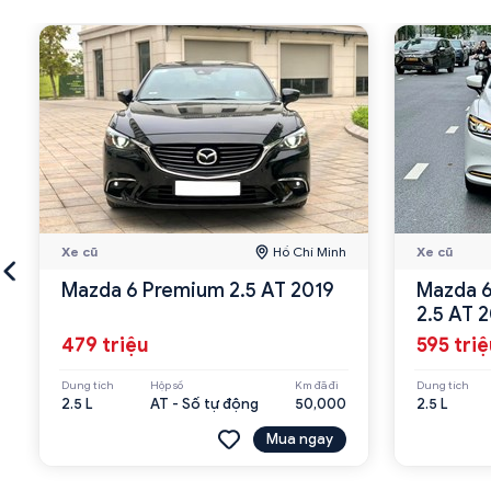
Xe cũ
Hồ Chí Minh
Xe cũ
Mazda 6 Premium 2.5 AT 2019
Mazda 6
2.5 AT 
479 triệu
595 tri
Dung tích
Hộp số
Km đã đi
Dung tích
2.5 L
AT - Số tự động
50,000
2.5 L
Mua ngay