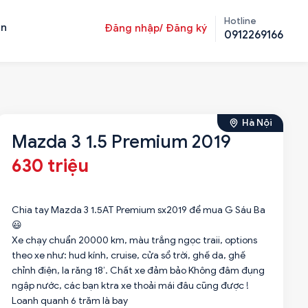
Hotline
ản
Đăng nhập/ Đăng ký
0912269166
Hà Nội
Mazda 3 1.5 Premium 2019
630 triệu
Chia tay Mazda 3 1.5AT Premium sx2019 để mua G Sáu Ba
😃
Xe chạy chuẩn 20000 km, màu trắng ngọc traii, options
theo xe như: hud kính, cruise, cửa sổ trời, ghế da, ghế
chỉnh điện, la răng 18’. Chất xe đảm bảo Không đâm đụng
ngập nước, các bạn ktra xe thoải mái đâu cũng được !
Loanh quanh 6 trăm là bay