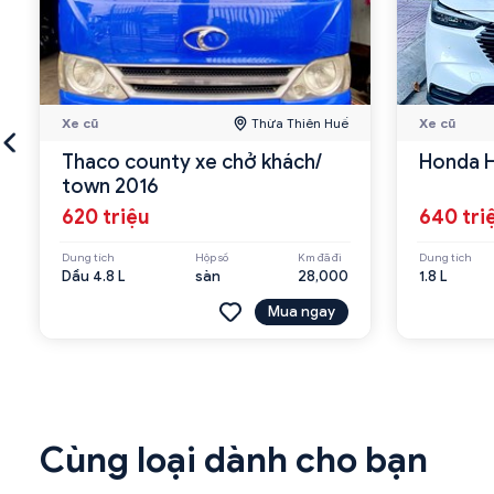
Xe cũ
Thừa Thiên Huế
Xe cũ
Thaco county xe chở khách/
Honda 
town 2016
620 triệu
640 tri
Dung tích
Hộp số
Km đã đi
Dung tích
Dầu 4.8 L
sàn
28,000
1.8 L
Mua ngay
Cùng loại dành cho bạn