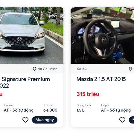
Hồ Chí Minh
Xe cũ
 Signature Premium
Mazda 2 1.5 AT 2015
2022
ệu
315 triệu
Hộp số
Km đã đi
Dung tích
Hộp số
AT - Số tự động
64,000
1.5 L
AT - Số tự động
Mua ngay