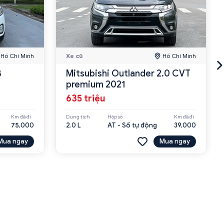
Hồ Chí Minh
Xe cũ
Hồ Chí Minh
8
Mitsubishi Outlander 2.0 CVT
premium 2021
635 triệu
Km đã đi
Dung tích
Hộp số
Km đã đi
75,000
2.0 L
AT - Số tự động
39,000
Mua ngay
Mua ngay