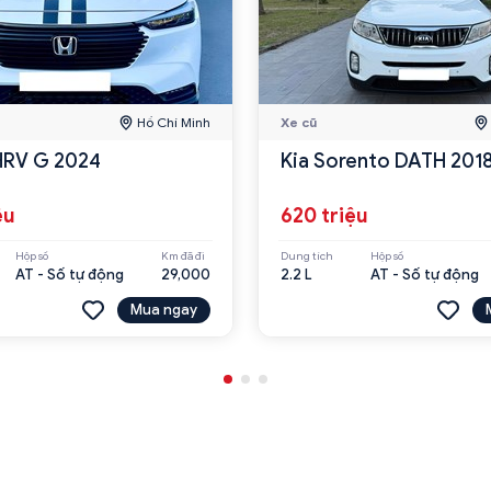
Hồ Chí Minh
Xe cũ
HRV G 2024
Kia Sorento DATH 201
ệu
620 triệu
Hộp số
Km đã đi
Dung tích
Hộp số
AT - Số tự động
29,000
2.2 L
AT - Số tự động
Mua ngay