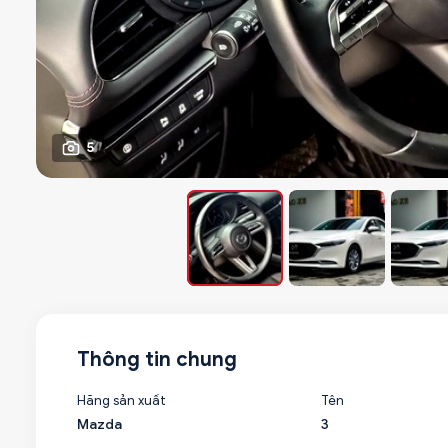
5
Thông tin chung
Hãng sản xuất
Tên
Mazda
3