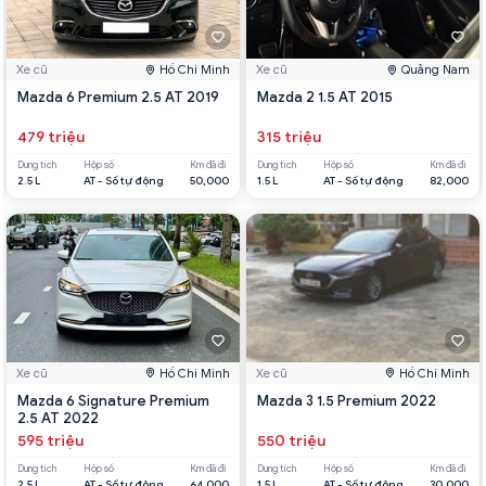
Xe cũ
Hồ Chí Minh
Xe cũ
Quảng Nam
Mazda 6 Premium 2.5 AT 2019
Mazda 2 1.5 AT 2015
479 triệu
315 triệu
Dung tích
Hộp số
Km đã đi
Dung tích
Hộp số
Km đã đi
2.5 L
AT - Số tự động
50,000
1.5 L
AT - Số tự động
82,000
Xe cũ
Hồ Chí Minh
Xe cũ
Hồ Chí Minh
Mazda 6 Signature Premium
Mazda 3 1.5 Premium 2022
2.5 AT 2022
595 triệu
550 triệu
Dung tích
Hộp số
Km đã đi
Dung tích
Hộp số
Km đã đi
2.5 L
AT - Số tự động
64,000
1.5 L
AT - Số tự động
30,000