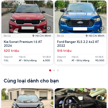
Xe cũ
Hồ Chí Minh
Xe cũ
Hồ Chí Minh
Kia Sonet Premium 1.5 AT
Ford Ranger XLS 2.2 4x2 AT
2024
2022
520 triệu
515 triệu
Dung tích
Hộp số
Km đã đi
Dung tích
Hộp số
Km đã đi
1.5 L
AT - Số tự động
4,000
2.2 L
AT - Số tự động
90,000
Cùng loại dành cho bạn