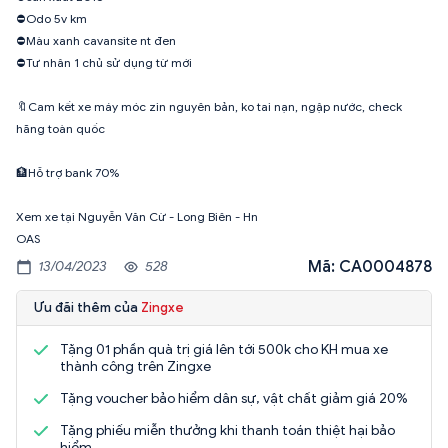
⛔️Odo 5v km
⛔️Màu xanh cavansite nt đen
⛔️Tư nhân 1 chủ sử dụng từ mới
🔖Cam kết xe máy móc zin nguyên bản, ko tai nạn, ngập nước, check
hãng toàn quốc
🏦Hỗ trợ bank 70%
Xem xe tại Nguyễn Văn Cừ - Long Biên - Hn
OAS
Mã: CA0004878
13/04/2023
528
Ưu đãi thêm của
Zingxe
Tặng 01 phần quà trị giá lên tới 500k cho KH mua xe
thành công trên Zingxe
Tặng voucher bảo hiểm dân sự, vật chất giảm giá 20%
Tặng phiếu miễn thưởng khi thanh toán thiệt hại bảo
hiểm