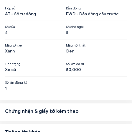
Hộp số
Dẫn động
AT - Số tự động
FWD - Dẫn động cầu trước
Số cửa
Số chỗ ngồi
4
5
Màu sơn xe
Màu nội thất
Xanh
Đen
Tình trạng
Số km đã đi
Xe cũ
50,000
Số lần đăng ký
1
Chứng nhận & giấy tờ kèm theo