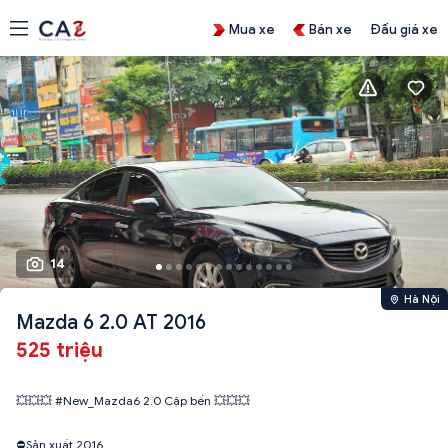
Mua xe
Bán xe
Đấu giá xe
14
Hà Nội
Mazda 6 2.0 AT 2016
525 triệu
💥💥💥 #New_Mazda6 2.0 Cập bến 💥💥💥
⛔️Sản xuất 2016