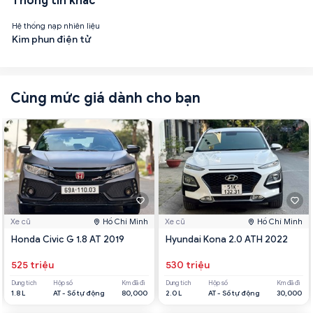
Thông tin khác
Hệ thống nạp nhiên liệu
Kim phun điện tử
Cùng mức giá dành cho bạn
Xe cũ
Hồ Chí Minh
Xe cũ
Hồ Chí Minh
Honda Civic G 1.8 AT 2019
Hyundai Kona 2.0 ATH 2022
525 triệu
530 triệu
Dung tích
Hộp số
Km đã đi
Dung tích
Hộp số
Km đã đi
1.8 L
AT - Số tự động
80,000
2.0 L
AT - Số tự động
30,000