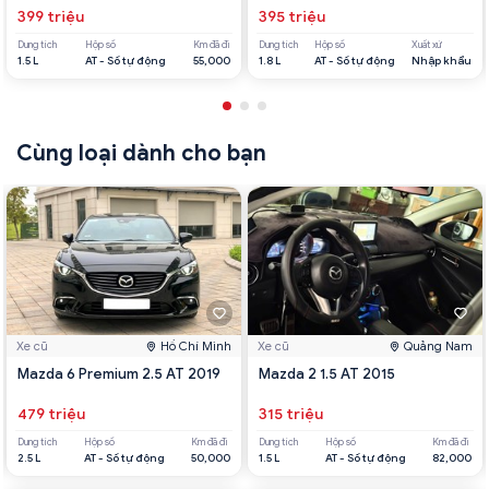
399 triệu
395 triệu
Dung tích
Hộp số
Km đã đi
Dung tích
Hộp số
Xuất xứ
1.5 L
AT - Số tự động
55,000
1.8 L
AT - Số tự động
Nhập khẩu
Cùng loại dành cho bạn
Xe cũ
Hồ Chí Minh
Xe cũ
Quảng Nam
Mazda 6 Premium 2.5 AT 2019
Mazda 2 1.5 AT 2015
479 triệu
315 triệu
Dung tích
Hộp số
Km đã đi
Dung tích
Hộp số
Km đã đi
2.5 L
AT - Số tự động
50,000
1.5 L
AT - Số tự động
82,000