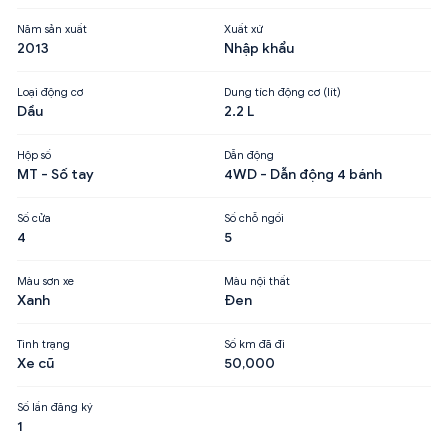
Năm sản xuất
Xuất xứ
2013
Nhập khẩu
Loại động cơ
Dung tích động cơ (lít)
Dầu
2.2 L
Hộp số
Dẫn động
MT - Số tay
4WD - Dẫn động 4 bánh
Số cửa
Số chỗ ngồi
4
5
Màu sơn xe
Màu nội thất
Xanh
Đen
Tình trạng
Số km đã đi
Xe cũ
50,000
Số lần đăng ký
1