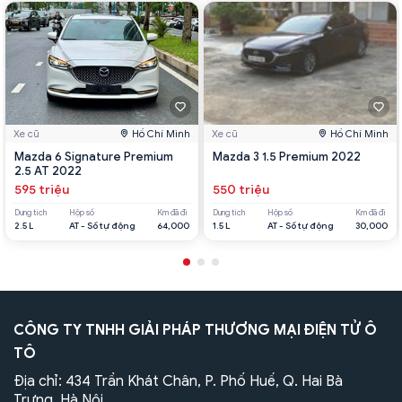
Xe cũ
Hồ Chí Minh
Xe cũ
Hồ Chí Minh
Mazda 6 Signature Premium
Mazda 3 1.5 Premium 2022
2.5 AT 2022
595 triệu
550 triệu
Dung tích
Hộp số
Km đã đi
Dung tích
Hộp số
Km đã đi
2.5 L
AT - Số tự động
64,000
1.5 L
AT - Số tự động
30,000
CÔNG TY TNHH GIẢI PHÁP THƯƠNG MẠI ĐIỆN TỬ Ô
TÔ
Địa chỉ: 434 Trần Khát Chân, P. Phố Huế, Q. Hai Bà
Trưng, Hà Nội