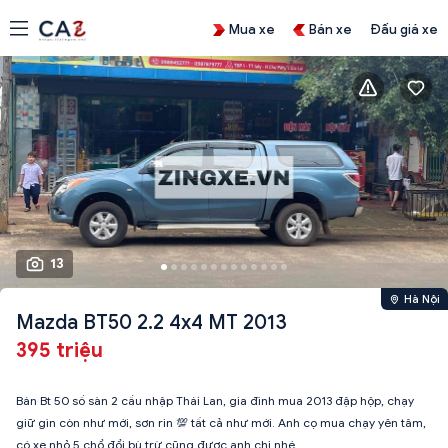
Mua xe
Bán xe
Đấu giá xe
13
Hà Nội
Mazda BT50 2.2 4x4 MT 2013
395 triệu
Bán Bt 50 số sàn 2 cầu nhập Thái Lan, gia đình mua 2013 đập hộp, chạy
giữ gìn còn như mới, sơn rin 💯 tất cả như mới. Anh cọ mua chạy yên tâm,
có xe nhỏ 5 chổ đổi bù trừ cũng được anh chị nhé