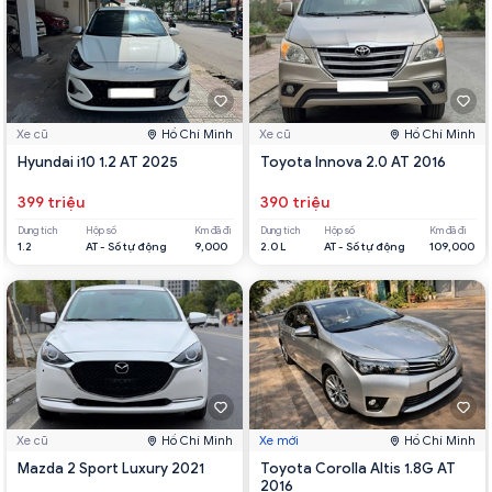
Xe cũ
Hồ Chí Minh
Xe cũ
Hồ Chí Minh
Hyundai i10 1.2 AT 2025
Toyota Innova 2.0 AT 2016
399 triệu
390 triệu
Dung tích
Hộp số
Km đã đi
Dung tích
Hộp số
Km đã đi
1.2
AT - Số tự động
9,000
2.0 L
AT - Số tự động
109,000
Xe cũ
Hồ Chí Minh
Xe mới
Hồ Chí Minh
Mazda 2 Sport Luxury 2021
Toyota Corolla Altis 1.8G AT
2016