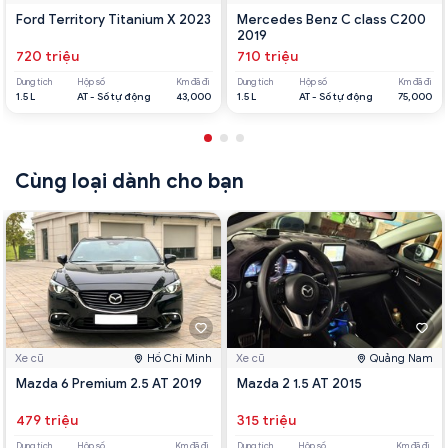
Ford Territory Titanium X 2023
Mercedes Benz C class C200
2019
720 triệu
710 triệu
Dung tích
Hộp số
Km đã đi
Dung tích
Hộp số
Km đã đi
1.5 L
AT - Số tự động
43,000
1.5 L
AT - Số tự động
75,000
Cùng loại dành cho bạn
Xe cũ
Hồ Chí Minh
Xe cũ
Quảng Nam
Mazda 6 Premium 2.5 AT 2019
Mazda 2 1.5 AT 2015
479 triệu
315 triệu
Dung tích
Hộp số
Km đã đi
Dung tích
Hộp số
Km đã đi