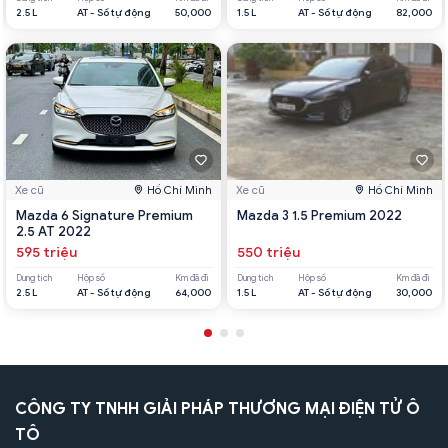
2.5 L
AT - Số tự động
50,000
1.5 L
AT - Số tự động
82,000
Xe cũ
Hồ Chí Minh
Xe cũ
Hồ Chí Minh
Mazda 6 Signature Premium
Mazda 3 1.5 Premium 2022
2.5 AT 2022
595 triệu
550 triệu
Dung tích
Hộp số
Km đã đi
Dung tích
Hộp số
Km đã đi
2.5 L
AT - Số tự động
64,000
1.5 L
AT - Số tự động
30,000
CÔNG TY TNHH GIẢI PHÁP THƯƠNG MẠI ĐIỆN TỬ Ô
TÔ