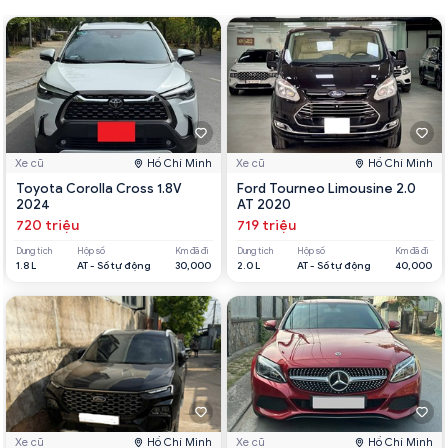
Xe cũ
Hồ Chí Minh
Xe cũ
Hồ Chí Minh
Toyota Corolla Cross 1.8V
Ford Tourneo Limousine 2.0
2024
AT 2020
720 triệu
719 triệu
Dung tích
Hộp số
Km đã đi
Dung tích
Hộp số
Km đã đi
1.8 L
AT - Số tự động
30,000
2.0 L
AT - Số tự động
40,000
Xe cũ
Hồ Chí Minh
Xe cũ
Hồ Chí Minh