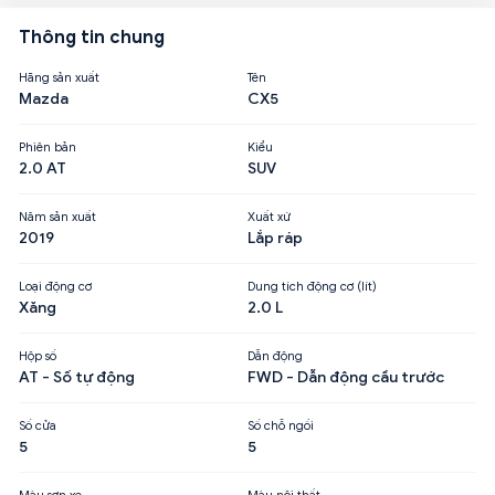
Thông tin chung
Hãng sản xuất
Tên
Mazda
CX5
Phiên bản
Kiểu
2.0 AT
SUV
Năm sản xuất
Xuất xứ
2019
Lắp ráp
Loại động cơ
Dung tích động cơ (lít)
Xăng
2.0 L
Hộp số
Dẫn động
AT - Số tự động
FWD - Dẫn động cầu trước
Số cửa
Số chỗ ngồi
5
5
Màu sơn xe
Màu nội thất