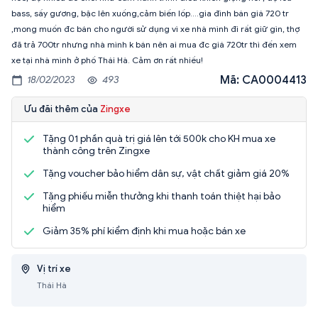
bass, sấy gương, bậc lên xuống,cảm biến lốp....gia đình bán giá 720 tr
,mong muốn đc bán cho người sử dụng vì xe nhà mình đi rất giữ gìn, thợ
đã trả 700tr nhưng nhà mình k bán nên ai mua đc giá 720tr thì đến xem
xe tại nhà mình ở phố Thái Hà. Cảm ơn rất nhiều!
Mã: CA0004413
18/02/2023
493
Ưu đãi thêm của
Zingxe
Tặng 01 phần quà trị giá lên tới 500k cho KH mua xe
thành công trên Zingxe
Tặng voucher bảo hiểm dân sự, vật chất giảm giá 20%
Tặng phiếu miễn thưởng khi thanh toán thiệt hại bảo
hiểm
Giảm 35% phí kiểm định khi mua hoặc bán xe
Vị trí xe
Thái Hà