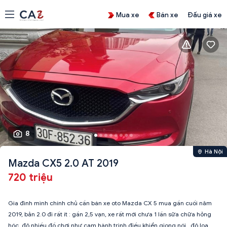
Mua xe
Bán xe
Đấu giá xe
8
Hà Nội
Mazda CX5 2.0 AT 2019
720 triệu
Gia đình mình chính chủ cần bán xe oto Mazda CX 5 mua gần cuối năm
2019, bản 2.0 đi rất ít : gần 2,5 vạn, xe rất mới chưa 1 lần sữa chữa hỏng
hóc, độ nhiều đồ chơi như cam hành trình điều khiển giọng nói , độ loa