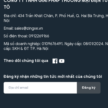
CÔNG TY TNHH GIẢI PHÁP THƯƠNG MẠI ĐIỆN TỬ
TÔ
Địa chỉ: 434 Trần Khát Chân, P. Phố Huế, Q. Hai Bà Trưng, 
Nội
Email:
sales@zingxe.vn
Số điện thoại:
0912269166
Mã số doanh nghiệp: 0109676491. Ngày cấp: 08/01/2024. N
cấp: SKH & ĐT TP. Hà Nội
Theo dõi chúng tôi qua
Đăng ký nhận những tin tức mới nhất của chúng tôi
Đăng ký