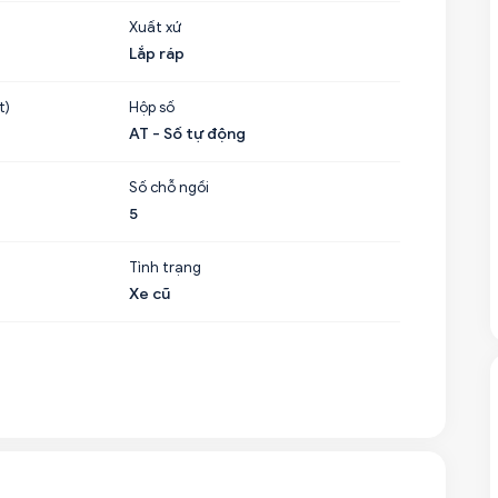
Xuất xứ
Lắp ráp
t)
Hộp số
AT - Số tự động
Số chỗ ngồi
5
Tình trạng
Xe cũ