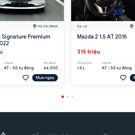
Hồ Chí Minh
Xe cũ
 Signature Premium
Mazda 2 1.5 AT 2015
2022
ệu
315 triệu
Hộp số
Km đã đi
Dung tích
Hộp số
AT - Số tự động
64,000
1.5 L
AT - Số tự động
Mua ngay