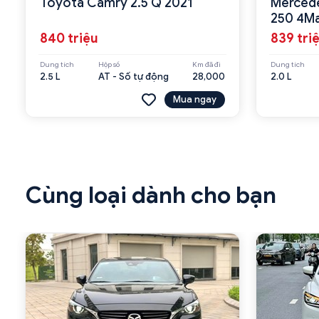
Toyota Camry 2.5 Q 2021
Mercede
250 4Ma
840 triệu
839 tri
Dung tích
Hộp số
Km đã đi
Dung tích
2.5 L
AT - Số tự động
28,000
2.0 L
Mua ngay
Cùng loại dành cho bạn