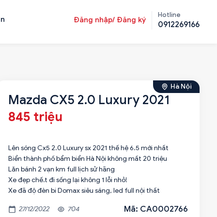
Hotline
ản
Đăng nhập/ Đăng ký
0912269166
Hà Nội
Mazda CX5 2.0 Luxury 2021
845 triệu
Lên sóng Cx5 2.0 Luxury sx 2021 thế hệ 6.5 mới nhất
Biển thành phố bẩm biển Hà Nội không mất 20 triệu
Lăn bánh 2 vạn km full lịch sử hãng
Xe đẹp chế.t đi sống lại không 1 lỗi nhỏ!
Mã: CA0002766
27/12/2022
704