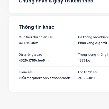
Chứng nhận & giấy tờ kèm theo
Thông tin khác
Mức tiêu thụ nhiên liệu
Hệ thống nạp nhiên 
06 L/100Km
Phun xăng điện tử
Dài x rộng x cao
Trọng lượng không t
4325x1755x1665 mm
1333 kg
Giảm sốc
Lốp trước sau
kiểu marpherson và thanh xoắn
205/50R17