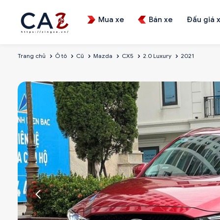
Mua xe
Bán xe
Đấu giá 
Trang chủ
Ô tô
Cũ
Mazda
CX5
2.0 Luxury
2021