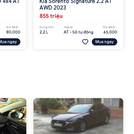
0 4x4 AT
Kia Sorento Signature 2.2 AT
AWD 2023
855 triệu
Km đã đi
Dung tích
Hộp số
Km đã đi
80,000
2.2 L
AT - Số tự động
45,000
Mua ngay
Mua ngay