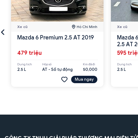
Xe cũ
Hồ Chí Minh
Xe cũ
Mazda 6 Premium 2.5 AT 2019
Mazda 6
2.5 AT 
479 triệu
595 tri
Dung tích
Hộp số
Km đã đi
Dung tích
2.5 L
AT - Số tự động
50,000
2.5 L
Mua ngay