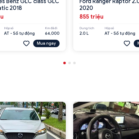
s Benz GLC class GLC
Ford Ranger Raptor 2.
tic 2018
2020
ệu
855 triệu
Hộp số
Km đã đi
Dung tích
Hộp số
AT - Số tự động
64,000
2.0 L
AT - Số tự động
Mua ngay