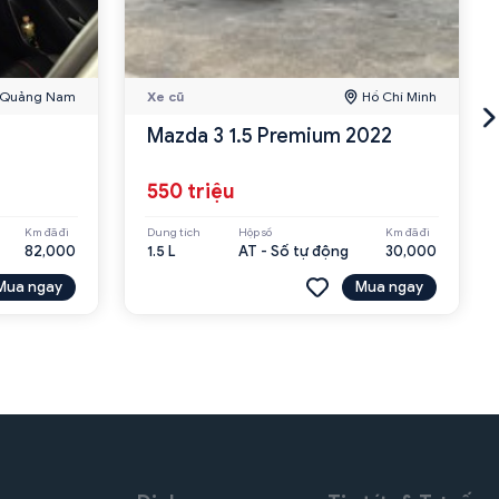
Quảng Nam
Xe cũ
Hồ Chí Minh
Mazda 3 1.5 Premium 2022
550 triệu
Km đã đi
Dung tích
Hộp số
Km đã đi
82,000
1.5 L
AT - Số tự động
30,000
Mua ngay
Mua ngay