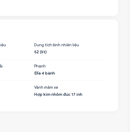
liệu
Dung tích bình nhiên liệu
52 (lít)
ải
Phanh
Đĩa 4 bánh
Vành mâm xe
Hợp kim nhôm đúc 17 inh