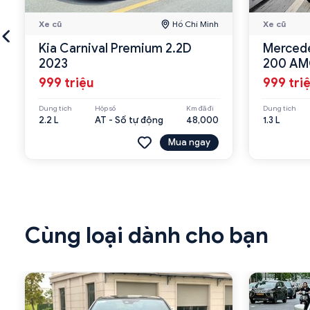
Xe cũ
Hồ Chí Minh
Xe cũ
Kia Carnival Premium 2.2D
Mercede
2023
200 AM
999 triệu
999 tri
Dung tích
Hộp số
Km đã đi
Dung tích
2.2 L
AT - Số tự động
48,000
1.3 L
Mua ngay
Cùng loại dành cho bạn