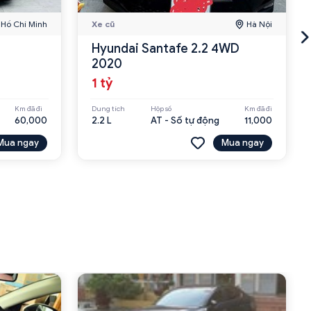
Hồ Chí Minh
Xe cũ
Hà Nội
Hyundai Santafe 2.2 4WD
2020
1 tỷ
Km đã đi
Dung tích
Hộp số
Km đã đi
60,000
2.2 L
AT - Số tự động
11,000
Mua ngay
Mua ngay