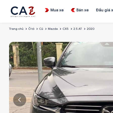
Mua xe
Bán xe
Đấu giá 
Trang chủ
Ô tô
Cũ
Mazda
CX5
2.5 AT
2020