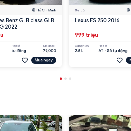
Hồ Chí Minh
Xe cũ
s Benz GLB class GLB
Lexus ES 250 2016
G 2022
ệu
999 triệu
Hộp số
Km đã đi
Dung tích
Hộp số
tự động
79,000
2.5 L
AT - Số tự động
Mua ngay