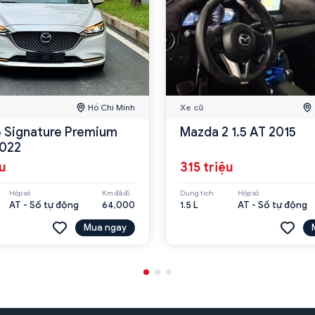
Hồ Chí Minh
Xe cũ
 Signature Premium
Mazda 2 1.5 AT 2015
2022
ệu
315 triệu
Hộp số
Km đã đi
Dung tích
Hộp số
AT - Số tự động
64,000
1.5 L
AT - Số tự động
Mua ngay