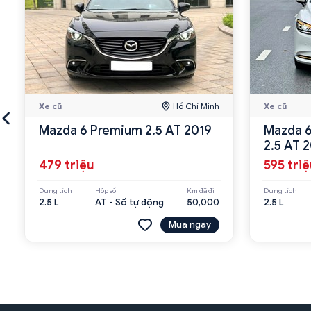
Xe cũ
Hồ Chí Minh
Xe cũ
Mazda 6 Premium 2.5 AT 2019
Mazda 6
2.5 AT 
479 triệu
595 tri
Dung tích
Hộp số
Km đã đi
Dung tích
2.5 L
AT - Số tự động
50,000
2.5 L
Mua ngay