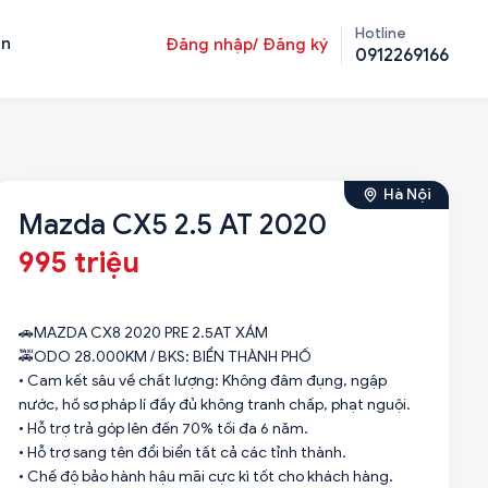
Hotline
ản
Đăng nhập/ Đăng ký
0912269166
Hà Nội
Mazda CX5 2.5 AT 2020
995 triệu
🚗MAZDA CX8 2020 PRE 2.5AT XÁM
🚕ODO 28.000KM / BKS: BIỂN THÀNH PHỐ
• Cam kết sâu về chất lượng: Không đâm đụng, ngập
nước, hồ sơ pháp lí đầy đủ không tranh chấp, phạt nguội.
• Hỗ trợ trả góp lên đến 70% tối đa 6 năm.
• Hỗ trợ sang tên đổi biển tất cả các tỉnh thành.
• Chế độ bảo hành hậu mãi cực kì tốt cho khách hàng.