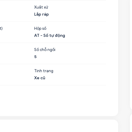
Xuất xứ
Lắp ráp
t)
Hộp số
AT - Số tự động
Số chỗ ngồi
5
Tình trạng
Xe cũ