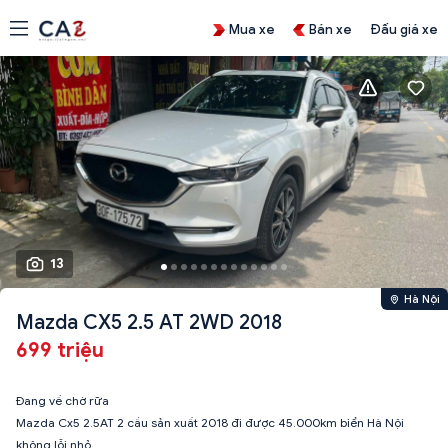
Mua xe
Bán xe
Đấu giá xe
13
Hà Nội
Mazda CX5 2.5 AT 2WD 2018
699 triệu
Đang về chờ rữa
Mazda Cx5 2.5AT 2 cầu sản xuất 2018 đi được 45.000km biển Hà Nội
không lỗi nhỏ