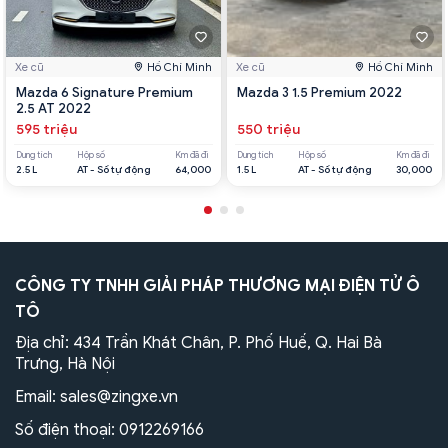
Xe cũ
Hồ Chí Minh
Xe cũ
Hồ Chí Minh
Mazda 6 Signature Premium
Mazda 3 1.5 Premium 2022
2.5 AT 2022
595 triệu
550 triệu
Dung tích
Hộp số
Km đã đi
Dung tích
Hộp số
Km đã đi
2.5 L
AT - Số tự động
64,000
1.5 L
AT - Số tự động
30,000
CÔNG TY TNHH GIẢI PHÁP THƯƠNG MẠI ĐIỆN TỬ Ô
TÔ
Địa chỉ: 434 Trần Khát Chân, P. Phố Huế, Q. Hai Bà
Trưng, Hà Nội
Email:
sales@zingxe.vn
Số điện thoại:
0912269166