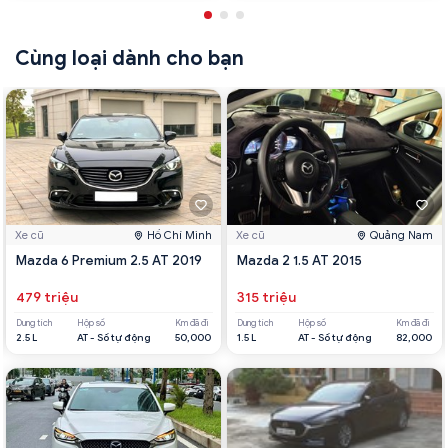
Cùng loại dành cho bạn
Xe cũ
Hồ Chí Minh
Xe cũ
Quảng Nam
Mazda 6 Premium 2.5 AT 2019
Mazda 2 1.5 AT 2015
479 triệu
315 triệu
Dung tích
Hộp số
Km đã đi
Dung tích
Hộp số
Km đã đi
2.5 L
AT - Số tự động
50,000
1.5 L
AT - Số tự động
82,000