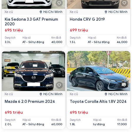
Xe cũ
Hồ Chí Minh
Xe cũ
Hồ Chí Minh
Kia Sedona 3.3 GAT Premium
Honda CRV G 2019
2020
695 triệu
699 triệu
Dung tích
Hộp số
Km đã đi
Dung tích
Hộp số
Km đã đi
3.3 L
AT - Số tự động
40,000
1.5 L
AT - Số tự động
46,000
Xe cũ
Hồ Chí Minh
Xe cũ
Hồ Chí Minh
Mazda 6 2.0 Premium 2024
Toyota Corolla Altis 1.8V 2024
695 triệu
695 triệu
Dung tích
Hộp số
Km đã đi
Dung tích
Hộp số
Km đã đi
2.0 L
AT - Số tự động
60,000
1.8L
tự động
17,000