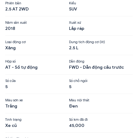
Phiên bản
Kiểu
2.5 AT 2WD
SUV
Năm sản xuất
Xuất xứ
2018
Lắp ráp
Loại động cơ
Dung tích động cơ (lít)
Xăng
2.5 L
Hộp số
Dẫn động
AT - Số tự động
FWD - Dẫn động cầu trước
Số cửa
Số chỗ ngồi
5
5
Màu sơn xe
Màu nội thất
Trắng
Đen
Tình trạng
Số km đã đi
Xe cũ
45,000