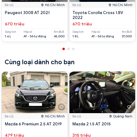
Xe cũ
Hồ Chí Minh
Xe cũ
Hồ Chí Minh
Peugeot 3008 AT 2021
Toyota Corolla Cross 1.8V
2022
670 triệu
670 triệu
Dung tích
Hộp số
Km đã đi
Dung tích
Hộp số
Km đã đi
1.6 L
AT - Số tự động
45,000
1.8 L
AT - Số tự động
37,000
Cùng loại dành cho bạn
Xe cũ
Hồ Chí Minh
Xe cũ
Quảng Nam
Mazda 6 Premium 2.5 AT 2019
Mazda 2 1.5 AT 2015
479 triệu
315 triệu