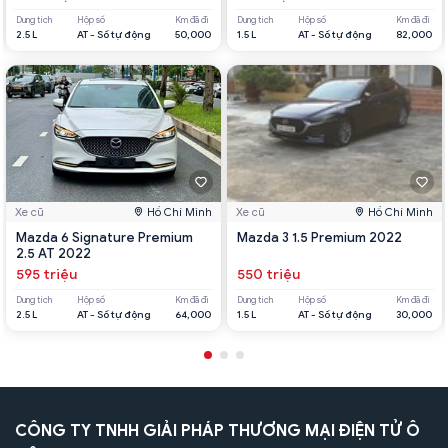
Dung tích
Hộp số
Km đã đi
Dung tích
Hộp số
Km đã đi
2.5 L
AT - Số tự động
50,000
1.5 L
AT - Số tự động
82,000
Xe cũ
Hồ Chí Minh
Xe cũ
Hồ Chí Minh
Mazda 6 Signature Premium
Mazda 3 1.5 Premium 2022
2.5 AT 2022
595 triệu
550 triệu
Dung tích
Hộp số
Km đã đi
Dung tích
Hộp số
Km đã đi
2.5 L
AT - Số tự động
64,000
1.5 L
AT - Số tự động
30,000
CÔNG TY TNHH GIẢI PHÁP THƯƠNG MẠI ĐIỆN TỬ Ô