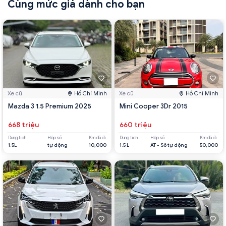
Cùng mức giá dành cho bạn
Xe cũ
Hồ Chí Minh
Xe cũ
Hồ Chí Minh
Mazda 3 1.5 Premium 2025
Mini Cooper 3Dr 2015
668 triệu
660 triệu
Dung tích
Hộp số
Km đã đi
Dung tích
Hộp số
Km đã đi
1.5L
tự động
10,000
1.5 L
AT - Số tự động
50,000