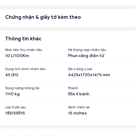
Chứng nhận & giấy tờ kèm theo
Thông tin khác
Mức tiêu thụ nhiên liệu
Hệ thống nạp nhiên liệu
10 L/100Km
Phun xăng điện tử
Dung tích bình nhiên liệu
Dài x rộng x cao
45 (lít)
4425x1730x1475 mm
Trọng lượng không tải
Phanh
1110 kg
Đĩa 4 bánh
Lốp trước sau
Vành mâm xe
185/55R15
15 inches