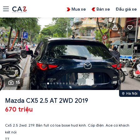
Mua xe
Bán xe
Đấu giá xe
15
Hà Nội
Mazda CX5 2.5 AT 2WD 2019
670 triệu
Cx5 2.5 2wd. 219. Bản full có loa bose hud kính. Cốp điện. Ace có khách
kết nối
TT