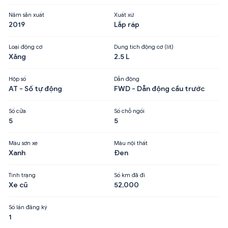
Năm sản xuất
Xuất xứ
2019
Lắp ráp
Loại động cơ
Dung tích động cơ (lít)
Xăng
2.5 L
Hộp số
Dẫn động
AT - Số tự động
FWD - Dẫn động cầu trước
Số cửa
Số chỗ ngồi
5
5
Màu sơn xe
Màu nội thất
Xanh
Đen
Tình trạng
Số km đã đi
Xe cũ
52,000
Số lần đăng ký
1