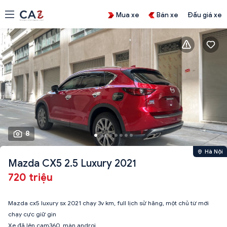
Mua xe
Bán xe
Đấu giá xe
8
Hà Nội
Mazda CX5 2.5 Luxury 2021
720 triệu
Mazda cx5 luxury sx 2021 chạy 3v km, full lịch sử hãng, một chủ từ mới
chạy cực giữ gìn
Xe đã lên cam360, màn androi….