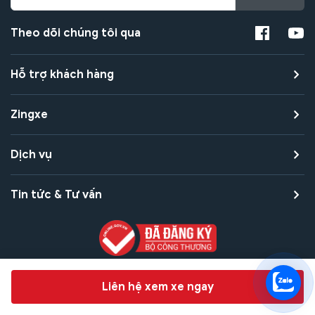
Theo dõi chúng tôi qua
Hỗ trợ khách hàng
Zingxe
Dịch vụ
Tin tức & Tư vấn
Copyright © 2021 Zingxe. All rights reserved
Chat hỗ trợ
Liên hệ xem xe ngay
Bảo mật thanh toán
Bảo mật quyền riêng tư
Điều khoản sử dụng
Bản quyền tác giả