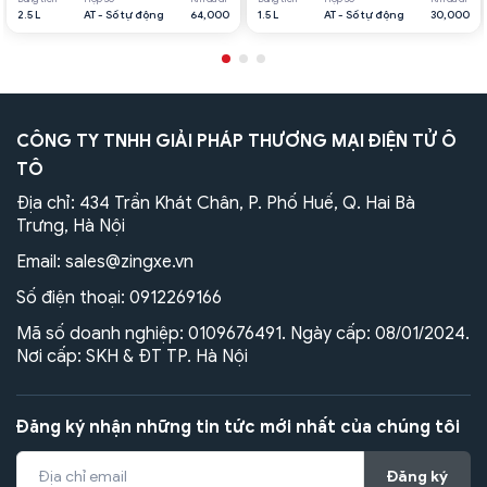
2.5 L
AT - Số tự động
64,000
1.5 L
AT - Số tự động
30,000
CÔNG TY TNHH GIẢI PHÁP THƯƠNG MẠI ĐIỆN TỬ Ô
TÔ
Địa chỉ: 434 Trần Khát Chân, P. Phố Huế, Q. Hai Bà
Trưng, Hà Nội
Email:
sales@zingxe.vn
Số điện thoại:
0912269166
Mã số doanh nghiệp: 0109676491. Ngày cấp: 08/01/2024.
Nơi cấp: SKH & ĐT TP. Hà Nội
Đăng ký nhận những tin tức mới nhất của chúng tôi
Đăng ký