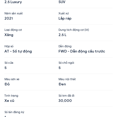
2.5 Luxury
SUV
Năm sản xuất
Xuất xứ
2021
Lắp ráp
Loại động cơ
Dung tích động cơ (lít)
Xăng
2.5 L
Hộp số
Dẫn động
AT - Số tự động
FWD - Dẫn động cầu trước
Số cửa
Số chỗ ngồi
5
5
Màu sơn xe
Màu nội thất
Đỏ
Đen
Tình trạng
Số km đã đi
Xe cũ
30,000
Số lần đăng ký