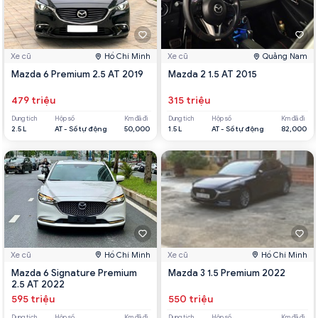
Xe cũ
Hồ Chí Minh
Xe cũ
Quảng Nam
Mazda 6 Premium 2.5 AT 2019
Mazda 2 1.5 AT 2015
479 triệu
315 triệu
Dung tích
Hộp số
Km đã đi
Dung tích
Hộp số
Km đã đi
2.5 L
AT - Số tự động
50,000
1.5 L
AT - Số tự động
82,000
Xe cũ
Hồ Chí Minh
Xe cũ
Hồ Chí Minh
Mazda 6 Signature Premium
Mazda 3 1.5 Premium 2022
2.5 AT 2022
595 triệu
550 triệu
Dung tích
Hộp số
Km đã đi
Dung tích
Hộp số
Km đã đi