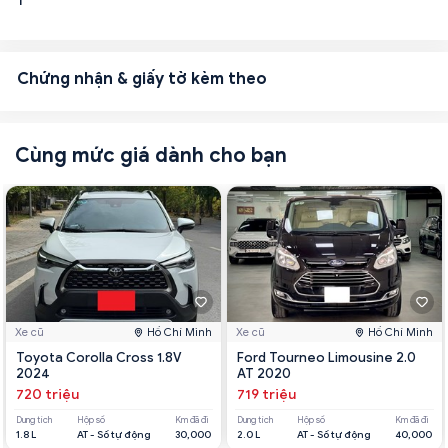
1
Chứng nhận & giấy tờ kèm theo
Cùng mức giá dành cho bạn
Xe cũ
Hồ Chí Minh
Xe cũ
Hồ Chí Minh
Toyota Corolla Cross 1.8V
Ford Tourneo Limousine 2.0
2024
AT 2020
720 triệu
719 triệu
Dung tích
Hộp số
Km đã đi
Dung tích
Hộp số
Km đã đi
1.8 L
AT - Số tự động
30,000
2.0 L
AT - Số tự động
40,000