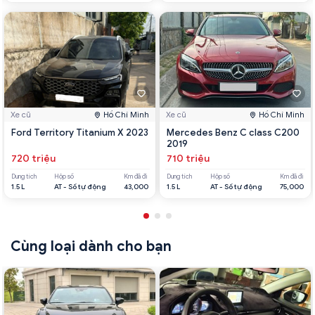
Xe cũ
Hồ Chí Minh
Xe cũ
Hồ Chí Minh
Ford Territory Titanium X 2023
Mercedes Benz C class C200
2019
720 triệu
710 triệu
Dung tích
Hộp số
Km đã đi
Dung tích
Hộp số
Km đã đi
1.5 L
AT - Số tự động
43,000
1.5 L
AT - Số tự động
75,000
Cùng loại dành cho bạn