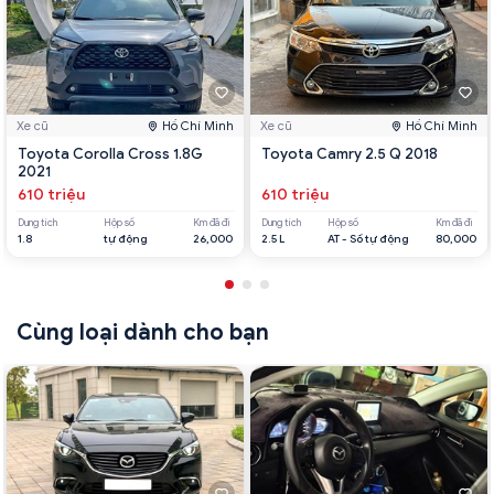
Xe cũ
Hồ Chí Minh
Xe cũ
Hồ Chí Minh
Toyota Corolla Cross 1.8G
Toyota Camry 2.5 Q 2018
2021
610 triệu
610 triệu
Dung tích
Hộp số
Km đã đi
Dung tích
Hộp số
Km đã đi
1.8
tự động
26,000
2.5 L
AT - Số tự động
80,000
Cùng loại dành cho bạn