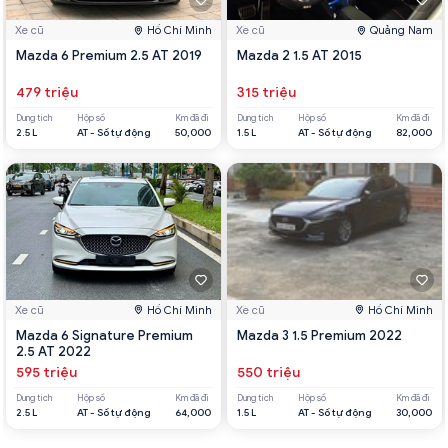
Xe cũ
Hồ Chí Minh
Xe cũ
Quảng Nam
Mazda 6 Premium 2.5 AT 2019
Mazda 2 1.5 AT 2015
479 triệu
315 triệu
Dung tích
Hộp số
Km đã đi
Dung tích
Hộp số
Km đã đi
2.5 L
AT - Số tự động
50,000
1.5 L
AT - Số tự động
82,000
Xe cũ
Hồ Chí Minh
Xe cũ
Hồ Chí Minh
Mazda 6 Signature Premium
Mazda 3 1.5 Premium 2022
2.5 AT 2022
595 triệu
550 triệu
Dung tích
Hộp số
Km đã đi
Dung tích
Hộp số
Km đã đi
2.5 L
AT - Số tự động
64,000
1.5 L
AT - Số tự động
30,000