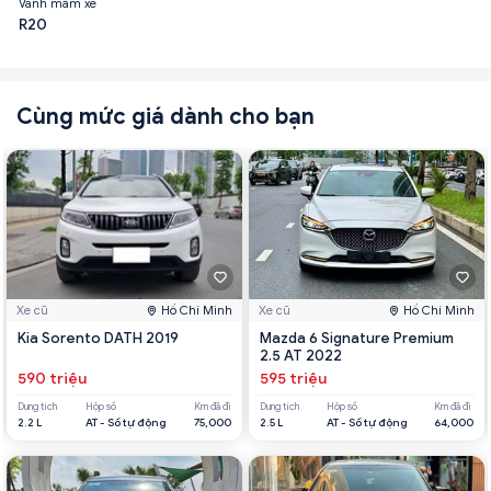
Vành mâm xe
R20
Cùng mức giá dành cho bạn
Xe cũ
Hồ Chí Minh
Xe cũ
Hồ Chí Minh
Kia Sorento DATH 2019
Mazda 6 Signature Premium
2.5 AT 2022
590 triệu
595 triệu
Dung tích
Hộp số
Km đã đi
Dung tích
Hộp số
Km đã đi
2.2 L
AT - Số tự động
75,000
2.5 L
AT - Số tự động
64,000