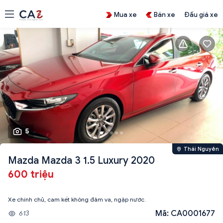
Mua xe
Bán xe
Đấu giá xe
5
Thái Nguyên
Mazda Mazda 3 1.5 Luxury 2020
600 triệu
Xe chính chủ, cam kết không đâm va, ngập nước.
Mã: CA0001677
613