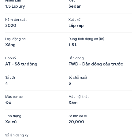
Phiên bản
Kiểu
1.5 Luxury
Sedan
Năm sản xuất
Xuất xứ
2020
Lắp ráp
Loại động cơ
Dung tích động cơ (lít)
Xăng
1.5 L
Hộp số
Dẫn động
AT - Số tự động
FWD - Dẫn động cầu trước
Số cửa
Số chỗ ngồi
4
5
Màu sơn xe
Màu nội thất
Đỏ
Xám
Tình trạng
Số km đã đi
Xe cũ
20,000
Số lần đăng ký