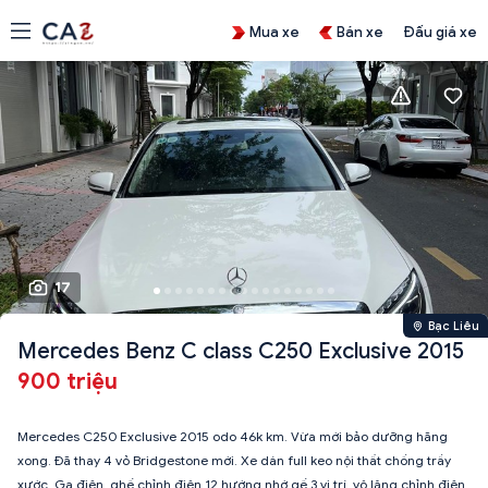
Mua xe
Bán xe
Đấu giá xe
17
Bạc Liêu
Mercedes Benz C class C250 Exclusive 2015
900 triệu
Mercedes C250 Exclusive 2015 odo 46k km. Vừa mới bảo dưỡng hãng
xong. Đã thay 4 vỏ Bridgestone mới. Xe dán full keo nội thất chống trầy
xước. Ga điện, ghế chỉnh điện 12 hướng,nhớ gế 3 vị trí, vô lăng chỉnh điện