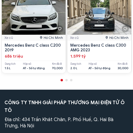
Xe cũ
Hồ Chí Minh
Xe cũ
Hồ Chí Minh
Mercedes Benz C class C200
Mercedes Benz C class C300
2019
AMG 2023
686 triệu
1.599 tỷ
Dung tích
Hộp số
Km đã đi
Dung tích
Hộp số
Km đã đi
1.5 L
AT - Số tự động
70,000
2.0 L
AT - Số tự động
30,000
CÔNG TY TNHH GIẢI PHÁP THƯƠNG MẠI ĐIỆN TỬ Ô
TÔ
Địa chỉ: 434 Trần Khát Chân, P. Phố Huế, Q. Hai Bà
Trưng, Hà Nội