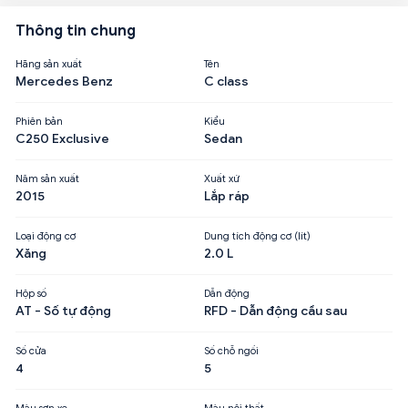
Thông tin chung
Hãng sản xuất
Tên
Mercedes Benz
C class
Phiên bản
Kiểu
C250 Exclusive
Sedan
Năm sản xuất
Xuất xứ
2015
Lắp ráp
Loại động cơ
Dung tích động cơ (lít)
Xăng
2.0 L
Hộp số
Dẫn động
AT - Số tự động
RFD - Dẫn động cầu sau
Số cửa
Số chỗ ngồi
4
5
Màu sơn xe
Màu nội thất