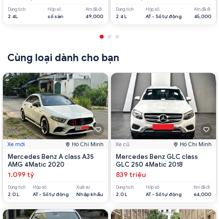
Dung tích
Hộp số
Km đã đi
Dung tích
Hộp số
Km đã đi
2.4L
số sàn
49,000
2.4 L
AT - Số tự động
45,000
Cùng loại dành cho bạn
Xe mới
Hồ Chí Minh
Xe cũ
Hồ Chí Minh
Mercedes Benz A class A35
Mercedes Benz GLC class
AMG 4Matic 2020
GLC 250 4Matic 2018
1.099 tỷ
839 triệu
Dung tích
Hộp số
Xuất xứ
Dung tích
Hộp số
Km đã đi
2.0 L
AT - Số tự động
Nhập khẩu
2.0 L
AT - Số tự động
64,000