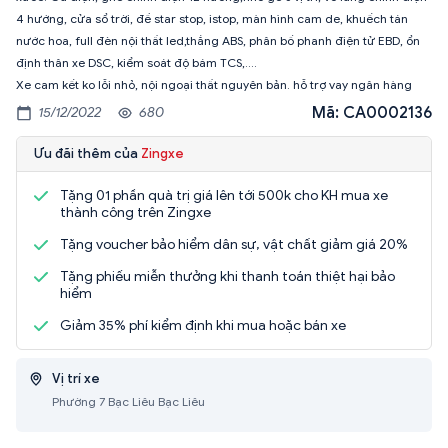
4 hướng, cửa sổ trời, đề star stop, istop, màn hình cam de, khuếch tán
nước hoa, full đèn nội thất led,thắng ABS, phân bố phanh điện tử EBD, ổn
định thân xe DSC, kiểm soát độ bám TCS,....
Xe cam kết ko lỗi nhỏ, nội ngoại thất nguyên bản. hỗ trợ vay ngân hàng
Mã: CA0002136
15/12/2022
680
Ưu đãi thêm của
Zingxe
Tặng 01 phần quà trị giá lên tới 500k cho KH mua xe
thành công trên Zingxe
Tặng voucher bảo hiểm dân sự, vật chất giảm giá 20%
Tặng phiếu miễn thưởng khi thanh toán thiệt hại bảo
hiểm
Giảm 35% phí kiểm định khi mua hoặc bán xe
Vị trí xe
Phường 7 Bạc Liêu Bạc Liêu