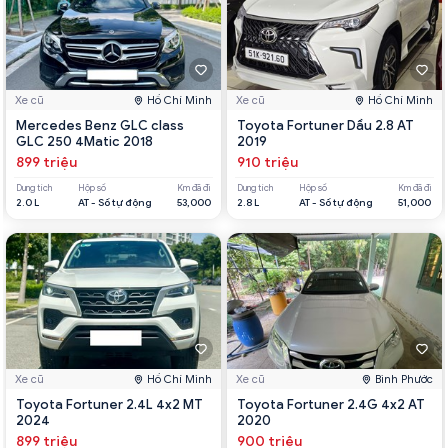
Xe cũ
Hồ Chí Minh
Xe cũ
Hồ Chí Minh
Mercedes Benz GLC class
Toyota Fortuner Dầu 2.8 AT
GLC 250 4Matic 2018
2019
899 triệu
910 triệu
Dung tích
Hộp số
Km đã đi
Dung tích
Hộp số
Km đã đi
2.0 L
AT - Số tự động
53,000
2.8 L
AT - Số tự động
51,000
Xe cũ
Hồ Chí Minh
Xe cũ
Bình Phước
Toyota Fortuner 2.4L 4x2 MT
Toyota Fortuner 2.4G 4x2 AT
2024
2020
899 triệu
900 triệu