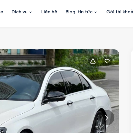
xe
Dịch vụ
Liên hệ
Blog, tin tức
Gói tài kho
1