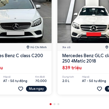
Hồ Chí Minh
Xe cũ
s Benz C class C200
Mercedes Benz GLC cl
250 4Matic 2018
ệu
839 triệu
Hộp số
Km đã đi
Dung tích
Hộp số
AT - Số tự động
70,000
2.0 L
AT - Số tự động
Mua ngay