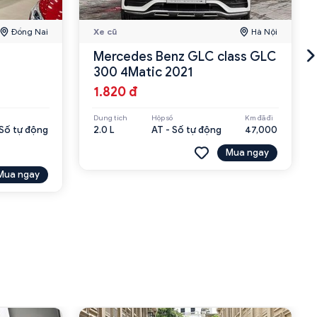
Đồng Nai
Xe cũ
Hà Nội
Mercedes Benz GLC class GLC
300 4Matic 2021
1.820 đ
Dung tích
Hộp số
Km đã đi
 Số tự động
2.0 L
AT - Số tự động
47,000
Mua ngay
Mua ngay