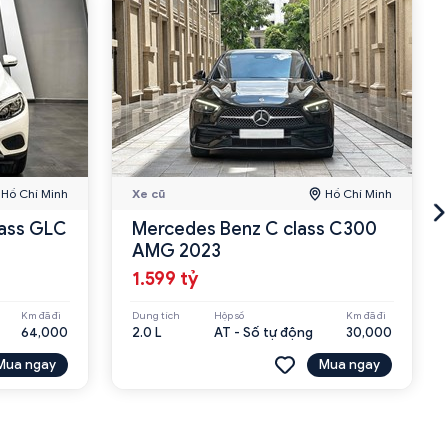
Hồ Chí Minh
Xe cũ
Hồ Chí Minh
ass GLC
Mercedes Benz C class C300
AMG 2023
1.599 tỷ
Km đã đi
Dung tích
Hộp số
Km đã đi
64,000
2.0 L
AT - Số tự động
30,000
Mua ngay
Mua ngay