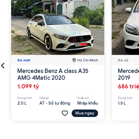
Xe mới
Hồ Chí Minh
Xe cũ
Mercedes Benz A class A35
Mercede
AMG 4Matic 2020
2019
1.099 tỷ
686 tri
Dung tích
Hộp số
Xuất xứ
Dung tích
2.0 L
AT - Số tự động
Nhập khẩu
1.5 L
Mua ngay