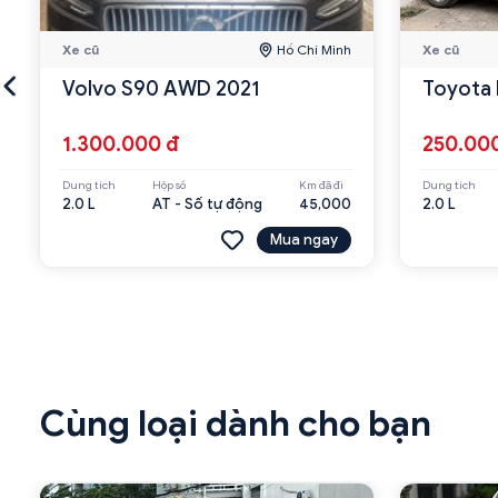
Xe cũ
Hồ Chí Minh
Xe cũ
Volvo S90 AWD 2021
Toyota 
1.300.000 đ
250.00
Dung tích
Hộp số
Km đã đi
Dung tích
2.0 L
AT - Số tự động
45,000
2.0 L
Mua ngay
Cùng loại dành cho bạn