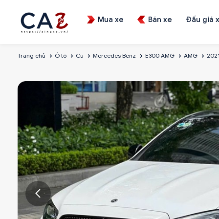
Mua xe
Bán xe
Đấu giá 
Trang chủ
Ô tô
Cũ
Mercedes Benz
E300 AMG
AMG
202