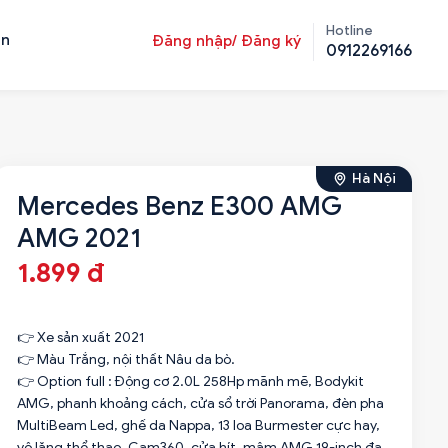
Hotline
ản
Đăng nhập/ Đăng ký
0912269166
Hà Nội
Mercedes Benz E300 AMG
AMG 2021
1.899 đ
👉 Xe sản xuất 2021
👉 Màu Trắng, nội thất Nâu da bò.
👉 Option full : Động cơ 2.0L 258Hp mãnh mẽ, Bodykit
AMG, phanh khoảng cách, cửa sổ trời Panorama, đèn pha
MultiBeam Led, ghế da Nappa, 13 loa Burmester cực hay,
vô lăng thể thao, Cam360, cửa hít, mâm AMG 19-inch đa