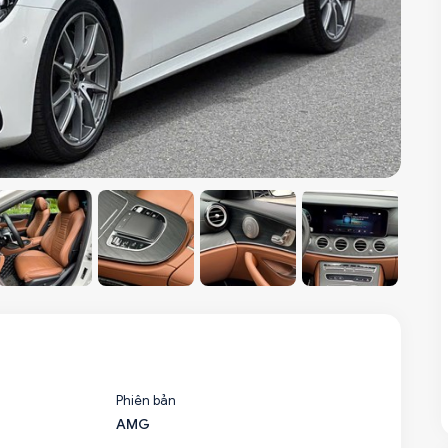
Phiên bản
AMG