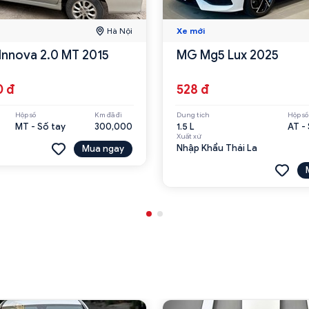
Hà Nội
Xe mới
Innova 2.0 MT 2015
MG Mg5 Lux 2025
0 đ
528 đ
Hộp số
Km đã đi
Dung tích
Hộp số
MT - Số tay
300,000
1.5 L
AT -
Xuất xứ
Nhập Khẩu Thái La
Mua ngay