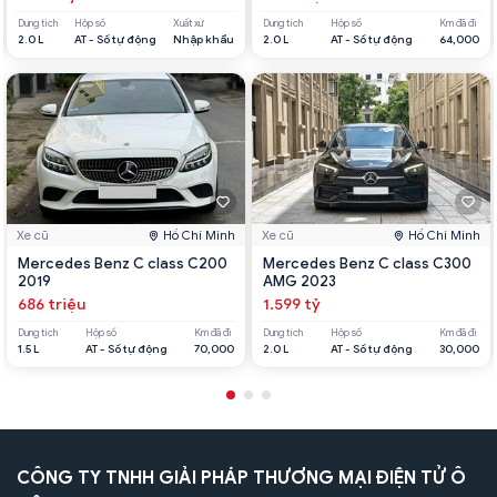
Dung tích
Hộp số
Xuất xứ
Dung tích
Hộp số
Km đã đi
2.0 L
AT - Số tự động
Nhập khẩu
2.0 L
AT - Số tự động
64,000
Xe cũ
Hồ Chí Minh
Xe cũ
Hồ Chí Minh
Mercedes Benz C class C200
Mercedes Benz C class C300
2019
AMG 2023
686 triệu
1.599 tỷ
Dung tích
Hộp số
Km đã đi
Dung tích
Hộp số
Km đã đi
1.5 L
AT - Số tự động
70,000
2.0 L
AT - Số tự động
30,000
CÔNG TY TNHH GIẢI PHÁP THƯƠNG MẠI ĐIỆN TỬ Ô