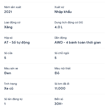
Năm sản xuất
Xuất xứ
2021
Nhập khẩu
Loại động cơ
Dung tích động cơ (lít)
Xăng
4.0 L
Hộp số
Dẫn động
AT - Số tự động
AWD - 4 bánh toàn thời gian
Số cửa
Số chỗ ngồi
5
5
Màu sơn xe
Màu nội thất
Đen
Đỏ
Tình trạng
Số km đã đi
Xe cũ
11,000
Số lần đăng ký
Biển số
1
30H-