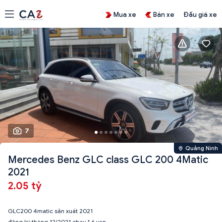
Mua xe
Bán xe
Đấu giá xe
7
Quảng Ninh
Mercedes Benz GLC class GLC 200 4Matic
2021
2.05 tỷ
GLC200 4matic sản xuất 2021
đăng ký tháng 12/2021 chạy 1,6 vạn .