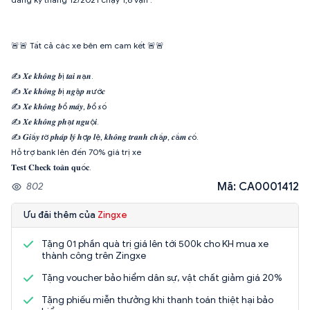
🚨🚨 Tất cả các xe bên em cam kết 🚨🚨
✍️ 𝑿𝒆 𝒌𝒉𝒐̂𝒏𝒈 𝒃ị 𝒕𝒂𝒊 𝒏ạ𝒏.
✍️ 𝑿𝒆 𝒌𝒉𝒐̂𝒏𝒈 𝒃ị 𝒏𝒈ậ𝒑 𝒏ướ𝒄
✍️ 𝑿𝒆 𝒌𝒉𝒐̂𝒏𝒈 𝒃ổ 𝒎𝒂́𝒚, 𝒃ổ 𝒔ố
✍️ 𝑿𝒆 𝒌𝒉𝒐̂𝒏𝒈 𝒑𝒉ạ𝒕 𝒏𝒈𝒖ộ𝒊.
✍️ 𝑮𝒊ấ𝒚 𝒕ờ 𝒑𝒉𝒂́𝒑 𝒍𝒚́ 𝒉ợ𝒑 𝒍ệ, 𝒌𝒉𝒐̂𝒏𝒈 𝒕𝒓𝒂𝒏𝒉 𝒄𝒉ấ𝒑, 𝒄ầ𝒎 𝒄ố.
Hỗ trợ bank lên đến 70% giá trị xe
𝐓𝐞𝐬𝐭 𝐂𝐡𝐞𝐜𝐤 𝐭𝐨𝐚̀𝐧 𝐪𝐮ố𝐜.
Mã: CA0001412
802
Ưu đãi thêm của
Zingxe
Tặng 01 phần quà trị giá lên tới 500k cho KH mua xe
thành công trên Zingxe
Tặng voucher bảo hiểm dân sự, vật chất giảm giá 20%
Tặng phiếu miễn thưởng khi thanh toán thiệt hại bảo