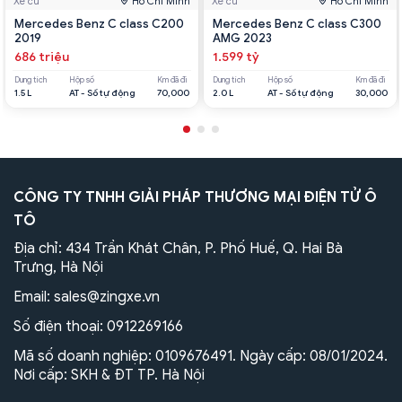
Xe cũ
Hồ Chí Minh
Xe cũ
Hồ Chí Minh
Mercedes Benz C class C200
Mercedes Benz C class C300
2019
AMG 2023
686 triệu
1.599 tỷ
Dung tích
Hộp số
Km đã đi
Dung tích
Hộp số
Km đã đi
1.5 L
AT - Số tự động
70,000
2.0 L
AT - Số tự động
30,000
CÔNG TY TNHH GIẢI PHÁP THƯƠNG MẠI ĐIỆN TỬ Ô
TÔ
Địa chỉ: 434 Trần Khát Chân, P. Phố Huế, Q. Hai Bà
Trưng, Hà Nội
Email:
sales@zingxe.vn
Số điện thoại:
0912269166
Mã số doanh nghiệp: 0109676491. Ngày cấp: 08/01/2024.
Nơi cấp: SKH & ĐT TP. Hà Nội