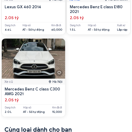
Lexus GX 460 2014
Mercedes Benz E class E180
2021
2.05 tỷ
2.05 tỷ
Dung tích
Hộp số
Km đã đi
Dung tích
Hộp số
Xuất xứ
4.6 L
AT - Số tự động
60,000
1.5 L
AT - Số tự động
Lắp ráp
Xe cũ
Hà Nội
Mercedes Benz C class C300
AMG 2021
2.05 tỷ
Dung tích
Hộp số
Km đã đi
2.0 L
AT - Số tự động
15,000
Cùng loại dành cho bạn